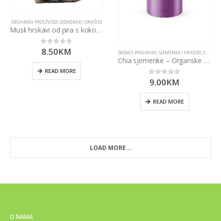
ORGANSKI PROIZVODI
,
SJEMENKE I ORAŠIDI
Musli hrskavi od pira s kokosom 300g Ekozona
8.50
KM
0
out of 5
DODACI PREHRANI
,
SJEMENKE I ORAŠIDI
,
SUPERHRANA
Chia sjemenke – Organske 200g Nutrigold
READ MORE
9.00
KM
0
out of 5
READ MORE
LOAD MORE...
O NAMA