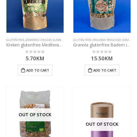
GLUTEN FREE
,
SJEMENKE I ORAŠIDI
,
SLANE I SLATKE GRICKALICE
GLUTEN FREE
,
ORGANSKI PROIZVODI
,
SJEMENKE I ORAŠIDI
Krekeri glutenfree Mediteransko bilje (100g)
Granola glutenfree Badem i Kokos (300g)
5.70
KM
15.50
KM
0
out of 5
0
out of 5
ADD TO CART
ADD TO CART
OUT OF STOCK
OUT OF STOCK