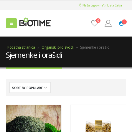
Naša trgovina
Lista želja
0
0
Početna stranica
»
Organski proizvodi
»
Sjemenke i orašidi
Sjemenke i orašidi