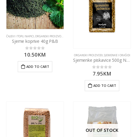
ČAJEVI I TOPLI NAPICI
,
ORGANSKI PROIZVODI
,
SJEMENKE I ORAŠIDI
Sjeme koprive 40g P&B
10.50
KM
0
out of 5
ORGANSKI PROIZVODI
,
SJEMENKE I ORAŠIDI
Sjemenke piskavice 500g Nutrigold
ADD TO CART
7.95
KM
0
out of 5
ADD TO CART
OUT OF STOCK