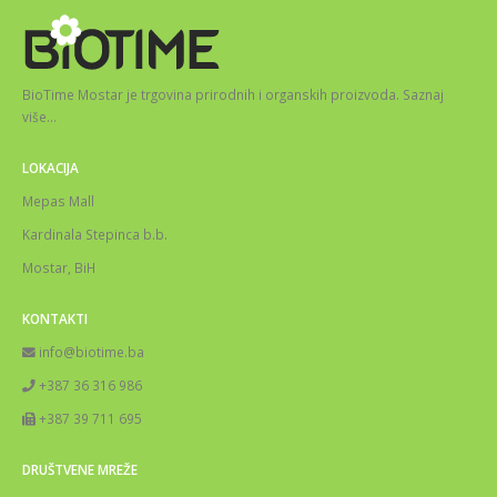
BioTime Mostar je trgovina prirodnih i organskih proizvoda.
Saznaj
više
…
LOKACIJA
Mepas Mall
Kardinala Stepinca b.b.
Mostar, BiH
KONTAKTI
info@biotime.ba
+387 36 316 986
+387 39 711 695
DRUŠTVENE MREŽE