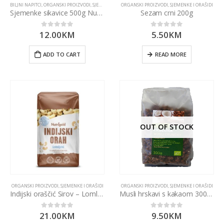
BILJNI NAPITCI
,
ORGANSKI PROIZVODI
,
SJEMENKE I ORAŠIDI
ORGANSKI PROIZVODI
,
SJEMENKE I ORAŠIDI
Sjemenke sikavice 500g Nutrigold
Sezam crni 200g
12.00
KM
5.50
KM
0
out of 5
0
out of 5
ADD TO CART
READ MORE
OUT OF STOCK
ORGANSKI PROIZVODI
,
SJEMENKE I ORAŠIDI
ORGANSKI PROIZVODI
,
SJEMENKE I ORAŠIDI
Indijski oraščić Sirov – Lomljeni 750g Nutrigold
Musli hrskavi s kakaom 300g Ekozona
21.00
KM
9.50
KM
0
out of 5
0
out of 5