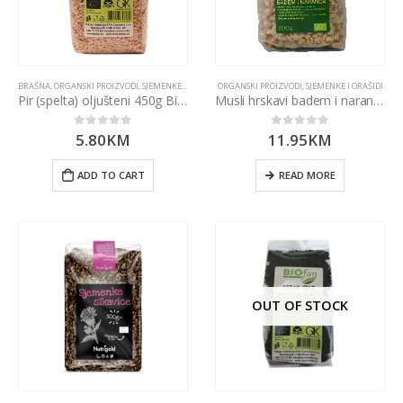
BRAŠNA
,
ORGANSKI PROIZVODI
,
SJEMENKE I ORAŠIDI
ORGANSKI PROIZVODI
,
SJEMENKE I ORAŠIDI
Pir (spelta) oljušteni 450g Biofan
Musli hrskavi badem i naranča 300g Ekozona
5.80
KM
11.95
KM
0
out of 5
0
out of 5
ADD TO CART
READ MORE
OUT OF STOCK