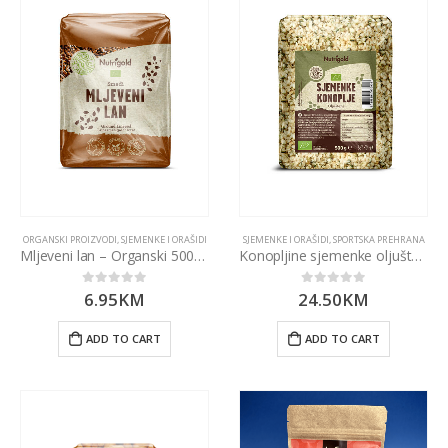
ORGANSKI PROIZVODI
,
SJEMENKE I ORAŠIDI
SJEMENKE I ORAŠIDI
,
SPORTSKA PREHRANA
Mljeveni lan – Organski 500g Nutrigold
Konopljine sjemenke oljuštene – organske 500g Nutrigold
6.95
KM
24.50
KM
0
out of 5
0
out of 5
ADD TO CART
ADD TO CART