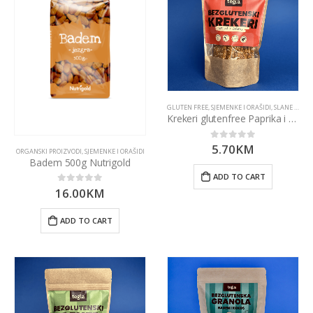
GLUTEN FREE
,
SJEMENKE I ORAŠIDI
,
SLANE I SLATKE GRICKALICE
Krekeri glutenfree Paprika i Češnjak (100g)
5.70
KM
0
out of 5
ORGANSKI PROIZVODI
,
SJEMENKE I ORAŠIDI
Badem 500g Nutrigold
ADD TO CART
16.00
KM
0
out of 5
ADD TO CART