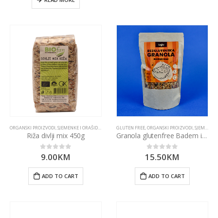
ORGANSKI PROIZVODI
,
SJEMENKE I ORAŠIDI
,
ŽITARICE I MAHUNARKE
GLUTEN FREE
,
ORGANSKI PROIZVODI
,
SJEMENKE I ORAŠIDI
Riža divlji mix 450g
Granola glutenfree Badem i Med (300g)
9.00
KM
15.50
KM
0
out of 5
0
out of 5
ADD TO CART
ADD TO CART