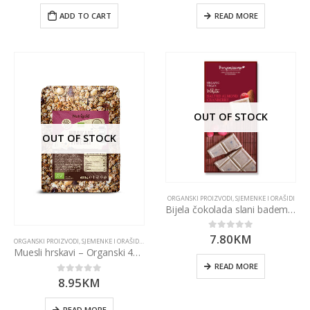
ADD TO CART
READ MORE
OUT OF STOCK
OUT OF STOCK
ORGANSKI PROIZVODI
,
SJEMENKE I ORAŠIDI
Bijela čokolada slani badem & brusnica 70g
7.80
KM
0
out of 5
ORGANSKI PROIZVODI
,
SJEMENKE I ORAŠIDI
,
ŽITARICE I MAHUNARKE
Muesli hrskavi – Organski 400g Nutrigold
READ MORE
8.95
KM
0
out of 5
READ MORE