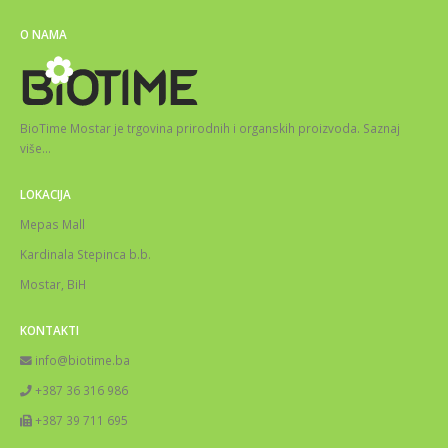
O NAMA
BioTime Mostar je trgovina prirodnih i organskih proizvoda.
Saznaj
više
…
LOKACIJA
Mepas Mall
Kardinala Stepinca b.b.
Mostar, BiH
KONTAKTI
info@biotime.ba
+387 36 316 986
+387 39 711 695