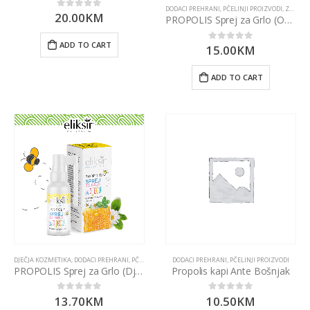
DODACI PREHRANI
,
PČELINJI PROIZVODI
,
ZA LICE
20.00
KM
0
out of 5
PROPOLIS Sprej za Grlo (Odrasli) 30ml Eliksir
ADD TO CART
15.00
KM
0
out of 5
ADD TO CART
DJEČJA KOZMETIKA
,
DODACI PREHRANI
,
PČELINJI PROIZVODI
DODACI PREHRANI
,
ZA LICE
,
PČELINJI PROIZVODI
PROPOLIS Sprej za Grlo (Djeca) 30ml Eliksir
Propolis kapi Ante Bošnjak
13.70
KM
10.50
KM
0
out of 5
0
out of 5