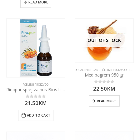
READ MORE
OUT OF STOCK
DODACI PREHRANI
,
PČELINJI PROIZVODI
,
PROIZVODI
Med bagrem 950 gr
PČELINJI PROIZVODI
22.50
KM
0
out of 5
Rinopur sprej za nos Bios Line
READ MORE
21.50
KM
0
out of 5
ADD TO CART