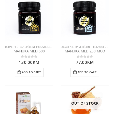
DODACI PREHRANI
,
PČELINJI PROIZVODI
,
SUPERHRANA
DODACI PREHRANI
,
PČELINJI PROIZVODI
,
SUPERHRANA
MANUKA MED 500
MANUKA MED 250 MGO
130.00
KM
77.00
KM
0
out of 5
0
out of 5
ADD TO CART
ADD TO CART
OUT OF STOCK