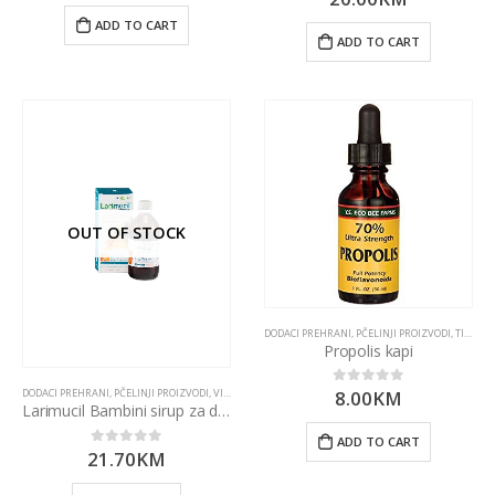
ADD TO CART
ADD TO CART
OUT OF STOCK
DODACI PREHRANI
,
PČELINJI PROIZVODI
,
TINKTURE I EKSTRAKTI
Propolis kapi
DODACI PREHRANI
,
PČELINJI PROIZVODI
,
VITAMINI I MINERALI
8.00
KM
0
out of 5
Larimucil Bambini sirup za djecu Bios Line
ADD TO CART
21.70
KM
0
out of 5