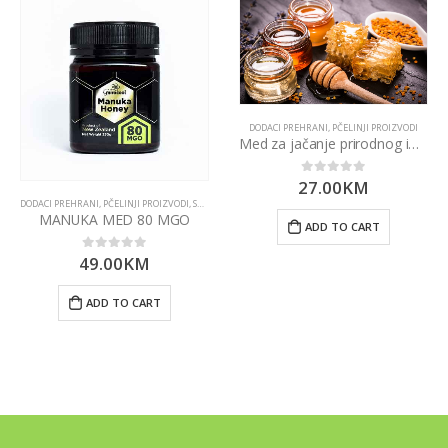
DODACI PREHRANI
,
PČELINJI PROIZVODI
Med za jačanje prirodnog imuniteta 450g
27.00
KM
0
out of 5
DODACI PREHRANI
,
PČELINJI PROIZVODI
,
SUPERHRANA
MANUKA MED 80 MGO
ADD TO CART
49.00
KM
0
out of 5
ADD TO CART