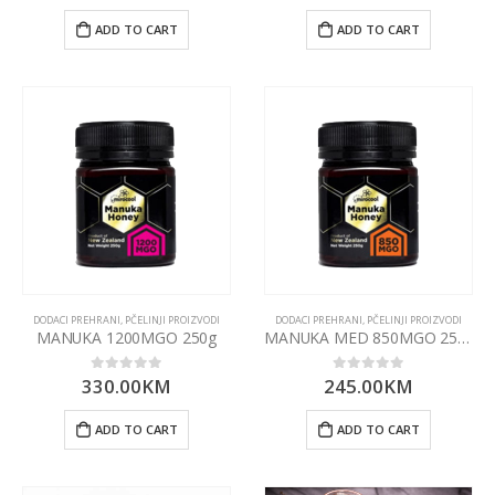
ADD TO CART
ADD TO CART
DODACI PREHRANI
,
PČELINJI PROIZVODI
DODACI PREHRANI
,
PČELINJI PROIZVODI
MANUKA 1200MGO 250g
MANUKA MED 850MGO 250g
330.00
KM
245.00
KM
0
out of 5
0
out of 5
ADD TO CART
ADD TO CART