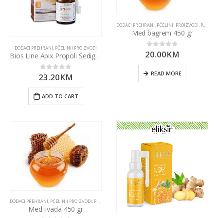
DODACI PREHRANI
,
PČELINJI PROIZVODI
,
PROIZVODI
Med bagrem 450 gr
DODACI PREHRANI
,
PČELINJI PROIZVODI
20.00
KM
0
out of 5
Bios Line Apix Propoli Sedigola sprej za grlo 30 ml
READ MORE
23.20
KM
0
out of 5
ADD TO CART
DODACI PREHRANI
,
PČELINJI PROIZVODI
,
PROIZVODI
,
ZASLAĐIVAČI
Med livada 450 gr