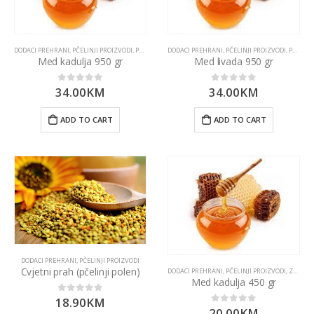
DODACI PREHRANI
,
PČELINJI PROIZVODI
,
PROIZVODI
DODACI PREHRANI
,
ZASLAĐIVAČI
,
PČELINJI PROIZVODI
,
PROIZVODI
Med kadulja 950 gr
Med livada 950 gr
34.00
KM
34.00
KM
0
out of 5
0
out of 5
ADD TO CART
ADD TO CART
DODACI PREHRANI
,
PČELINJI PROIZVODI
Cvjetni prah (pčelinji polen)
DODACI PREHRANI
,
PČELINJI PROIZVODI
,
ZASLAĐIVAČI
Med kadulja 450 gr
18.90
KM
0
out of 5
20.00
KM
0
out of 5