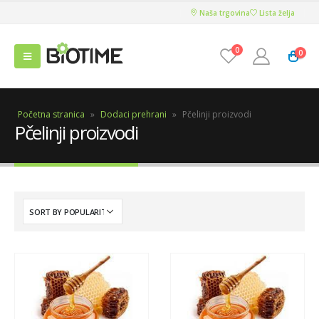
Naša trgovina
Lista želja
0
0
Početna stranica
»
Dodaci prehrani
»
Pčelinji proizvodi
Pčelinji proizvodi