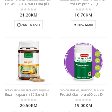
Dr. WOLZ DARMFLORA plus select kaps a 10
Psyllium prah 200g
21.20
KM
16.70
KM
0
out of 5
0
out of 5
ADD TO CART
READ MORE
DODACI PREHRANI
,
PROBIOTICI, BILJNA VLAKNA I ENZIMI
DODACI PREHRANI
,
PROBIOTICI, BILJNA VLAKNA I ENZIMI
Enzim kapsule a90 Sanct Bernhard
Probiotička flora a60 cps Darmflora Medicura
20.50
KM
19.00
KM
0
out of 5
0
out of 5