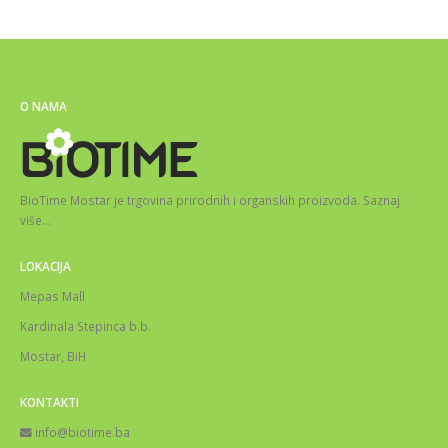
O NAMA
BioTime Mostar je trgovina prirodnih i organskih proizvoda.
Saznaj
više
…
LOKACIJA
Mepas Mall
Kardinala Stepinca b.b.
Mostar, BiH
KONTAKTI
info@biotime.ba