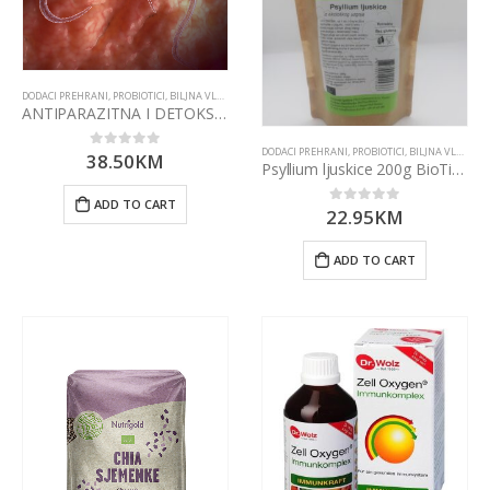
DODACI PREHRANI
,
PROBIOTICI, BILJNA VLAKNA I ENZIMI
ANTIPARAZITNA I DETOKS TERAPIJA 250mg cps 100 bioherba
DODACI PREHRANI
,
PROBIOTICI, BILJNA VLAKNA I ENZIMI
38.50
KM
0
out of 5
Psyllium ljuskice 200g BioTime
ADD TO CART
22.95
KM
0
out of 5
ADD TO CART