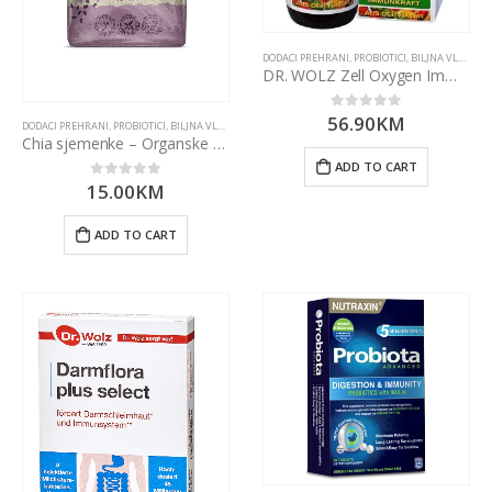
DODACI PREHRANI
,
PROBIOTICI, BILJNA VLAKNA I ENZIMI
DR. WOLZ Zell Oxygen Immunkomplex 250ml
56.90
KM
0
out of 5
DODACI PREHRANI
,
PROBIOTICI, BILJNA VLAKNA I ENZIMI
,
SUPERHRANA
Chia sjemenke – Organske 500g Nutrigold
ADD TO CART
15.00
KM
0
out of 5
ADD TO CART