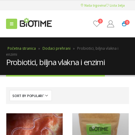
Naša trgovina
Lista želja
0
0
Početna stranica
»
Dodaci prehrani
»
Probiotici, biljna vlakna i
enzimi
Probiotici, biljna vlakna i enzimi