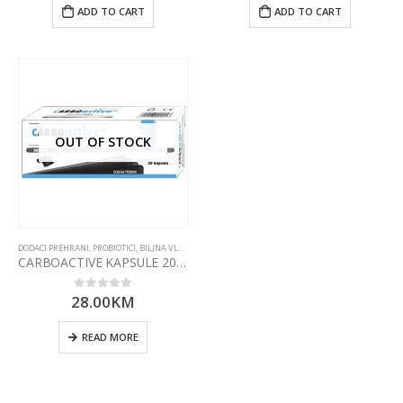
ADD TO CART
ADD TO CART
OUT OF STOCK
DODACI PREHRANI
,
PROBIOTICI, BILJNA VLAKNA I ENZIMI
CARBOACTIVE KAPSULE 20X500MG forte
28.00
KM
0
out of 5
READ MORE