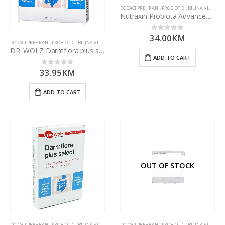
DODACI PREHRANI
,
PROBIOTICI, BILJNA VLAKNA I ENZIMI
Nutraxin Probiota Advanced 60 tableta
34.00
KM
0
out of 5
DODACI PREHRANI
,
PROBIOTICI, BILJNA VLAKNA I ENZIMI
DR. WOLZ Darmflora plus select 20 kapsula
ADD TO CART
33.95
KM
0
out of 5
ADD TO CART
OUT OF STOCK
DODACI PREHRANI
,
PROBIOTICI, BILJNA VLAKNA I ENZIMI
DODACI PREHRANI
,
PROBIOTICI, BILJNA VLAKNA I ENZIMI