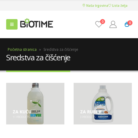
Naša trgovina
Lista želja
0
0
Početna stranica
»
Sredstva za čišćenje
Sredstva za čišćenje
ZA KUĆU
ZA RUBLJE
11
PRODUCTS
3
PRODUCTS