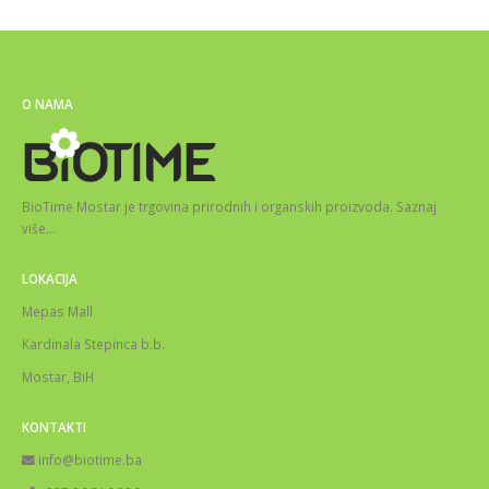
O NAMA
BioTime Mostar je trgovina prirodnih i organskih proizvoda.
Saznaj
više
…
LOKACIJA
Mepas Mall
Kardinala Stepinca b.b.
Mostar, BiH
KONTAKTI
info@biotime.ba