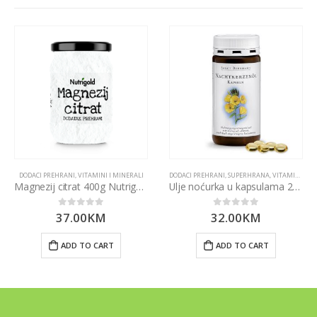
DODACI PREHRANI
,
VITAMINI I MINERALI
DODACI PREHRANI
,
SUPERHRANA
,
VITAMINI I MINERALI
Magnezij citrat 400g Nutrigold
Ulje noćurka u kapsulama 200kapsula – Sanct Bernhard
37.00
KM
32.00
KM
0
out of 5
0
out of 5
ADD TO CART
ADD TO CART