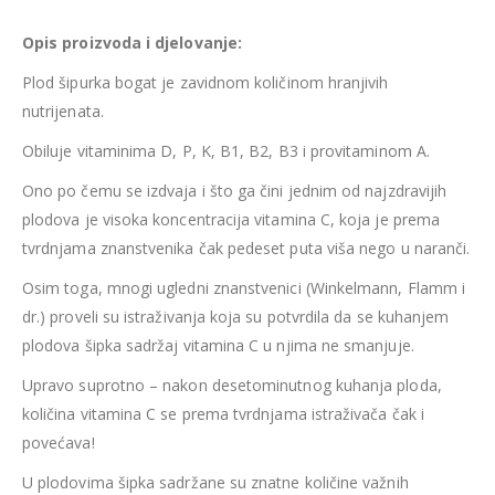
Opis proizvoda i djelovanje:
Plod šipurka bogat je zavidnom količinom hranjivih
nutrijenata.
Obiluje vitaminima D, P, K, B1, B2, B3 i provitaminom A.
Ono po čemu se izdvaja i što ga čini jednim od najzdravijih
plodova je visoka koncentracija vitamina C, koja je prema
tvrdnjama znanstvenika čak pedeset puta viša nego u naranči.
Osim toga, mnogi ugledni znanstvenici (Winkelmann, Flamm i
dr.) proveli su istraživanja koja su potvrdila da se kuhanjem
plodova šipka sadržaj vitamina C u njima ne smanjuje.
Upravo suprotno – nakon desetominutnog kuhanja ploda,
količina vitamina C se prema tvrdnjama istraživača čak i
povećava!
U plodovima šipka sadržane su znatne količine važnih