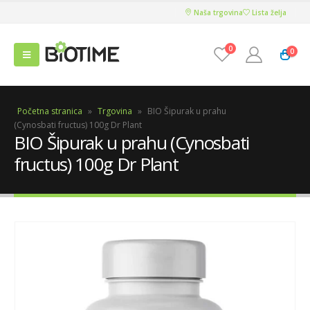
Naša trgovina
Lista želja
0
0
Početna stranica
»
Trgovina
»
BIO Šipurak u prahu
(Cynosbati fructus) 100g Dr Plant
BIO Šipurak u prahu (Cynosbati
fructus) 100g Dr Plant