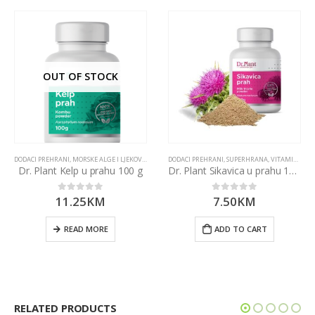
OUT OF STOCK
DODACI PREHRANI
,
MORSKE ALGE I LJEKOVITE GLJIVE
DODACI PREHRANI
,
SUPERHRANA
,
SUPERHRANA
,
VITAMINI I MINERALI
Dr. Plant Kelp u prahu 100 g
Dr. Plant Sikavica u prahu 100 g
11.25
KM
7.50
KM
0
out of 5
0
out of 5
READ MORE
ADD TO CART
RELATED PRODUCTS