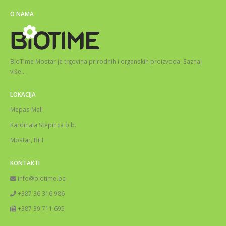
O NAMA
BioTime Mostar je trgovina prirodnih i organskih proizvoda.
Saznaj
više
…
LOKACIJA
Mepas Mall
Kardinala Stepinca b.b.
Mostar, BiH
KONTAKTI
info@biotime.ba
+387 36 316 986
+387 39 711 695