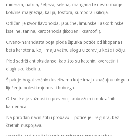
minerala; natrija, željeza, selena, mangana te nešto manje
količine magnezija, kalija, fosfora, sumpora i silicija.
Odličan je izvor flavonoida, jabučne, limunske i askorbinske
kiseline, tanina, karotenoida (likopen i ksantofil).
Crveno-naranđasta boja ploda šipurka potiče od likopena i
beta karotena, koji imaju važnu ulogu u zdravlju kože i očiju.
Plod sadrži antioksidanse, kao što su katehin, kvercetin i
elaginsku kiselinu.
Šipak je bogat voćnim kiselinama koje imaju značajnu ulogu u
liječenju bolesti mjehura i bubrega.
Od velike je važnosti u prevenciji bubrežnih i mokraćnih
kamenaca.
Na prirodan način štiti i probavu – potiče je i regulira, bez
štetnih nuspojava.