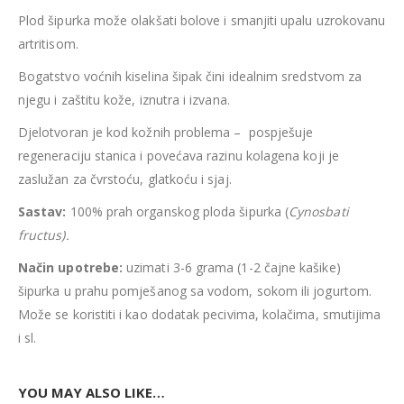
Plod šipurka može olakšati bolove i smanjiti upalu uzrokovanu
artritisom.
Bogatstvo voćnih kiselina šipak čini idealnim sredstvom za
njegu i zaštitu kože, iznutra i izvana.
Djelotvoran je kod kožnih problema – pospješuje
regeneraciju stanica i povećava razinu kolagena koji je
zaslužan za čvrstoću, glatkoću i sjaj.
Sastav:
100% prah organskog ploda šipurka (
Cynosbati
fructus).
Način upotrebe:
uzimati 3-6 grama (1-2 čajne kašike)
šipurka u prahu pomješanog sa vodom, sokom ili jogurtom.
Može se koristiti i kao dodatak pecivima, kolačima, smutijima
i sl.
YOU MAY ALSO LIKE…