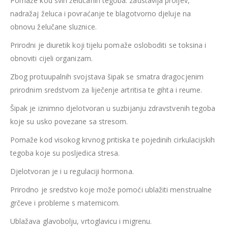
Pomaže kod svih želučanih tegoba: zaustavlja proljev,
nadražaj želuca i povraćanje te blagotvorno djeluje na
obnovu želučane sluznice.
Prirodni je diuretik koji tijelu pomaže osloboditi se toksina i
obnoviti cijeli organizam.
Zbog protuupalnih svojstava šipak se smatra dragocjenim
prirodnim sredstvom za liječenje artritisa te gihta i reume.
Šipak je iznimno djelotvoran u suzbijanju zdravstvenih tegoba
koje su usko povezane sa stresom.
Pomaže kod visokog krvnog pritiska te pojedinih cirkulacijskih
tegoba koje su posljedica stresa.
Djelotvoran je i u regulaciji hormona.
Prirodno je sredstvo koje može pomoći ublažiti menstrualne
grčeve i probleme s maternicom.
Ublažava glavobolju, vrtoglavicu i migrenu.