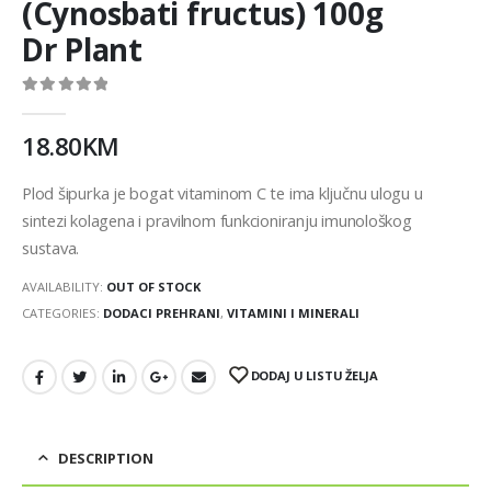
(Cynosbati fructus) 100g
Dr Plant
0
out of 5
18.80
KM
Plod šipurka je bogat vitaminom C te ima ključnu ulogu u
sintezi kolagena i pravilnom funkcioniranju imunološkog
sustava.
AVAILABILITY:
OUT OF STOCK
CATEGORIES:
DODACI PREHRANI
,
VITAMINI I MINERALI
DODAJ U LISTU ŽELJA
DESCRIPTION