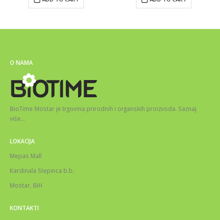
O NAMA
BioTime Mostar je trgovina prirodnih i organskih proizvoda.
Saznaj
više
…
LOKACIJA
Mepas Mall
Kardinala Stepinca b.b.
Mostar, BiH
KONTAKTI