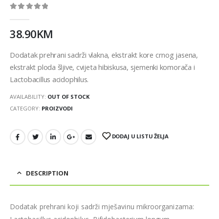
0
out of 5
38.90
KM
Dodatak prehrani sadrži vlakna, ekstrakt kore crnog jasena,
ekstrakt ploda šljive, cvijeta hibiskusa, sjemenki komorača i
Lactobacillus acidophilus.
AVAILABILITY:
OUT OF STOCK
CATEGORY:
PROIZVODI
DODAJ U LISTU ŽELJA
DESCRIPTION
Dodatak prehrani koji sadrži mješavinu mikroorganizama: