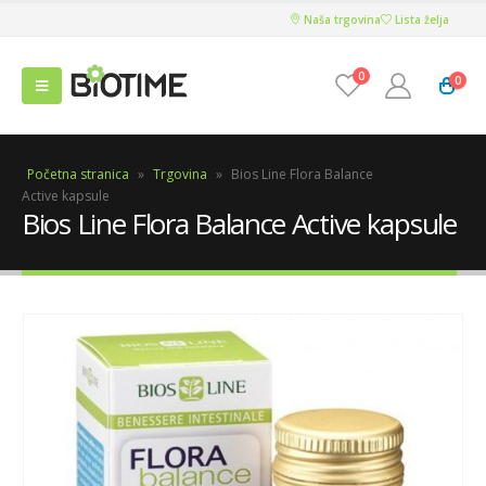
Naša trgovina
Lista želja
0
0
Početna stranica
»
Trgovina
»
Bios Line Flora Balance
Active kapsule
Bios Line Flora Balance Active kapsule