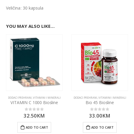
Veličina: 30 kapsula
YOU MAY ALSO LIKE…
DODACI PREHRANI
,
VITAMINI I MINERALI
DODACI PREHRANI
,
VITAMINI I MINERALI
VITAMIN C 1000 Biosline
Bio 45 Biosline
32.50
KM
33.00
KM
0
out of 5
0
out of 5
ADD TO CART
ADD TO CART