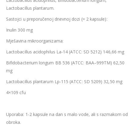
Lactobacillus acidophilus, Bifidobacterium longum,
Lactobacillus plantarum.
Sastojci u preporučenoj dnevnoj dozi (= 2 kapsule):
Inulin 300 mg
Mješavina mikroorganizama:
Lactobacillus acidophilus La-14 (ATCC: SD 5212) 146,66 mg
Bifidobacterium longum BB 536 (ATCC: BAA–999TM) 62,50
mg
Lactobacillus plantarum Lp-115 (ATCC: SD 5209) 32,50 mg
4×109 cfu
Uporaba: 1-2 kapsule na dan s malo vode, ali s razmakom od
obroka.