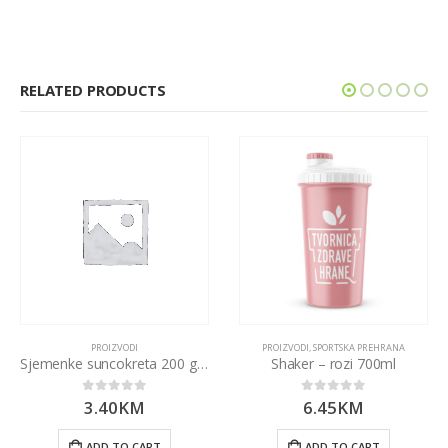
RELATED PRODUCTS
PROIZVODI
PROIZVODI
,
SPORTSKA PREHRANA
Sjemenke suncokreta 200 g Ekozona
Shaker – rozi 700ml
3.40
KM
6.45
KM
0
out of 5
0
out of 5
ADD TO CART
ADD TO CART