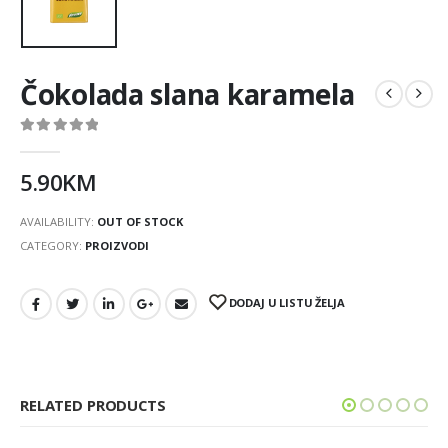
Čokolada slana karamela
0
out of 5
5.90
KM
AVAILABILITY:
OUT OF STOCK
CATEGORY:
PROIZVODI
DODAJ U LISTU ŽELJA
RELATED PRODUCTS