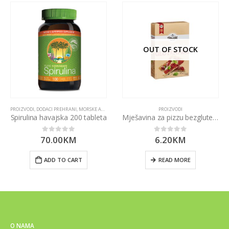
OUT OF STOCK
PROIZVODI
,
DODACI PREHRANI
,
MORSKE ALGE I LJEKOVITE GLJIVE
PROIZVODI
Spirulina havajska 200 tableta
Mješavina za pizzu bezglutenska Bauckhof
70.00
KM
6.20
KM
0
out of 5
0
out of 5
ADD TO CART
READ MORE
O NAMA