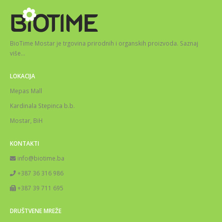
BioTime Mostar je trgovina prirodnih i organskih proizvoda.
Saznaj
više
…
LOKACIJA
Mepas Mall
Kardinala Stepinca b.b.
Mostar, BiH
KONTAKTI
info@biotime.ba
+387 36 316 986
+387 39 711 695
DRUŠTVENE MREŽE