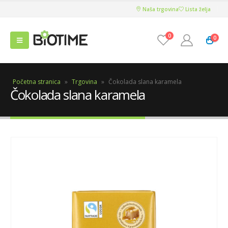
Naša trgovina
Lista želja
0
0
Početna stranica
»
Trgovina
»
Čokolada slana karamela
Čokolada slana karamela