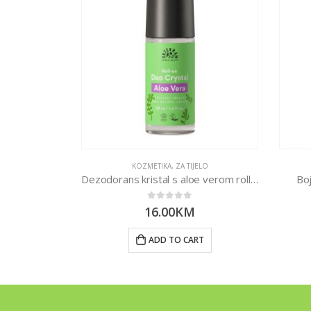
 TIJELO
KOZMETIKA
,
ZA TIJELO
100g
Dezodorans kristal s aloe verom roll on 50ml
Boj
0
out of 5
16.00
KM
RT
ADD TO CART