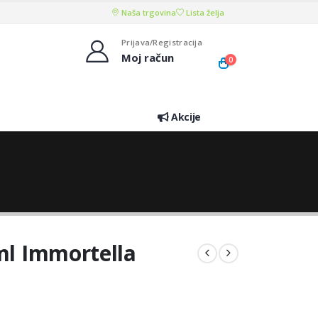
Naša trgovina
Lista želja
Prijava/Registracija
Moj račun
0
Akcije
0ml Immortella