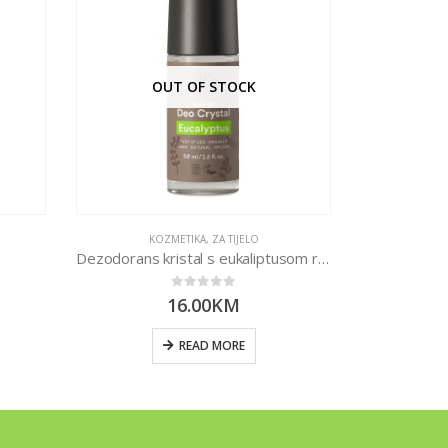
OUT OF STOCK
O
KOZMETIKA
,
ZA TIJELO
KOZ
Dezodorans kristal s eukaliptusom roll on 50ml
Pasta z
0
out of 5
16.00
KM
READ MORE