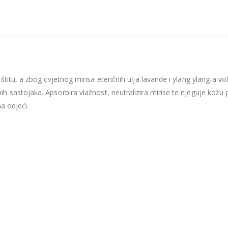
titu, a zbog cvjetnog mirisa eteričnih ulja lavande i ylang ylang-a v
 sastojaka. Apsorbira vlažnost, neutralizira mirise te njeguje kožu
na odjeći.