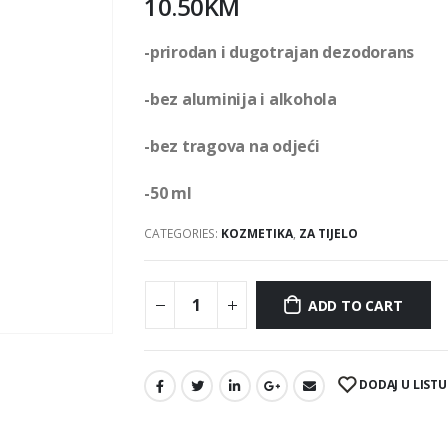
10.50
KM
-prirodan i dugotrajan dezodorans
-bez aluminija i alkohola
-bez tragova na odjeći
-50 ml
CATEGORIES:
KOZMETIKA
,
ZA TIJELO
ADD TO CART
DODAJ U LISTU