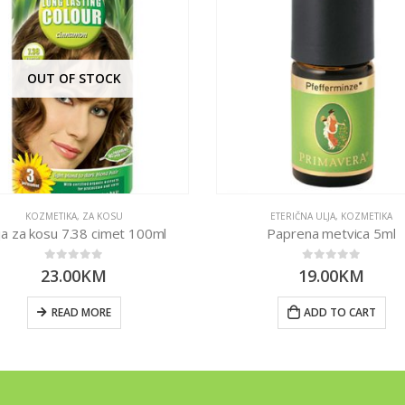
OUT OF STOCK
KOZMETIKA
,
ZA KOSU
ETERIČNA ULJA
,
KOZMETIKA
a za kosu 7.38 cimet 100ml
Paprena metvica 5ml
0
out of 5
0
out of 5
23.00
KM
19.00
KM
READ MORE
ADD TO CART