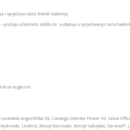
se i sprječava rasta štetnih bakterija.
a
– pružaju učinkovitu zaštitu te sudjeluju u sprječavanju rasta bakteri
roll-on kuglicom.
, Lavandula Angustifolia Oil, Cananga Odorata Flower Oil, Salvia O
ydroxide, Linalool, Benzyl Benzoate, Benzyl Salicylate, Geraniol*,