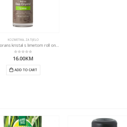
KOZMETIKA
,
ZA TIJELO
Dezodorans kristal s limetom roll on 50ml
0
out of 5
16.00
KM
ADD TO CART