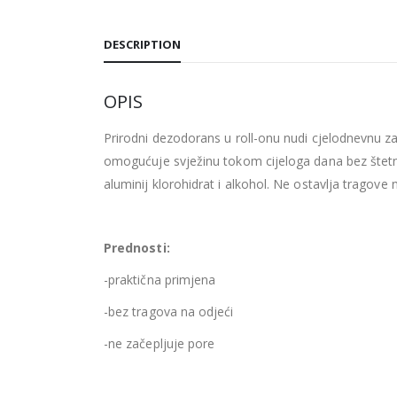
DESCRIPTION
OPIS
Prirodni dezodorans u roll-onu nudi cjelodnevnu zaš
omogućuje svježinu tokom cijeloga dana bez štetnih
aluminij klorohidrat i alkohol. Ne ostavlja tragove 
Prednosti:
-praktična primjena
-bez tragova na odjeći
-ne začepljuje pore