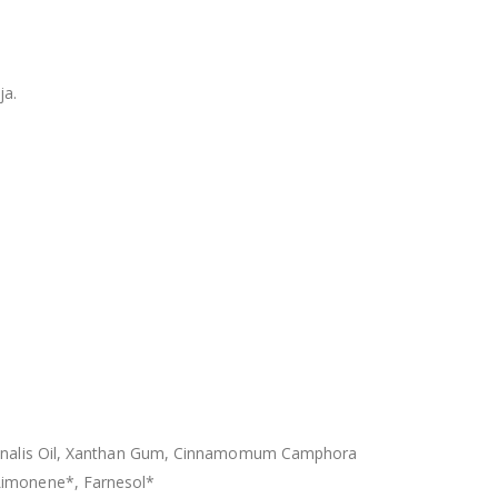
ja.
fficinalis Oil, Xanthan Gum, Cinnamomum Camphora
 Limonene*, Farnesol*