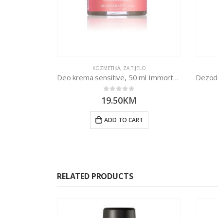
KOZMETIKA
,
ZA TIJELO
Deo krema sensitive, 50 ml Immortella
0
out of 5
19.50
KM
ADD TO CART
RELATED PRODUCTS