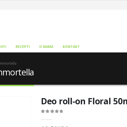
STI
RECEPTI
O NAMA
KONTAKT
 Immortella
Immortella
Deo roll-on Floral 5
0
out of 5