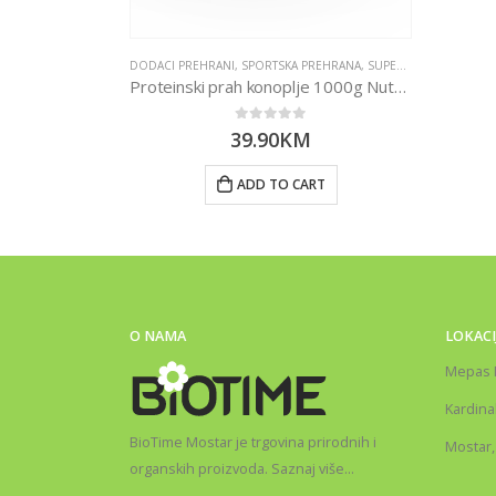
RT
DODACI PREHRANI
,
SPORTSKA PREHRANA
,
SUPERHRANA
Proteinski prah konoplje 1000g Nutrigold
0
out of 5
39.90
KM
ADD TO CART
O NAMA
LOKACI
Mepas 
Kardina
BioTime Mostar je trgovina prirodnih i
Mostar,
organskih proizvoda.
Saznaj više
…