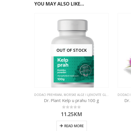
YOU MAY ALSO LIKE…
OUT OF STOCK
DODACI PREHRANI
,
MORSKE ALGE I LJEKOVITE GLJIVE
,
SUPERHRA
DODACI 
Dr. Plant Kelp u prahu 100 g
Dr.
0
out of 5
11.25
KM
READ MORE