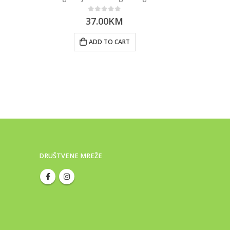
0
out of 5
37.00
KM
ADD TO CART
DRUŠTVENE MREŽE