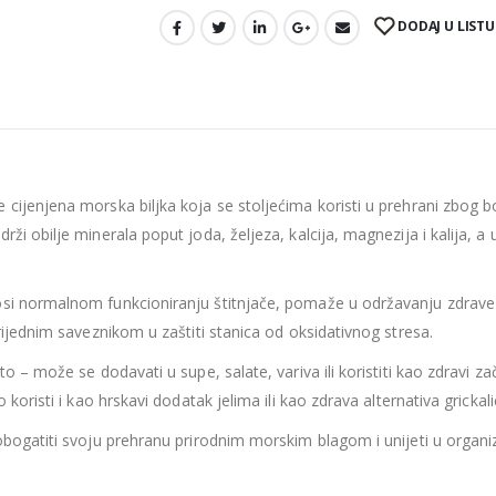
DODAJ U LISTU
 cijenjena morska biljka koja se stoljećima koristi u prehrani zbog b
i obilje minerala poput joda, željeza, kalcija, magnezija i kalija, a uz
osi normalnom funkcioniranju štitnjače, pomaže u održavanju zdrave e
vrijednim saveznikom u zaštiti stanica od oksidativnog stresa.
to – može se dodavati u supe, salate, variva ili koristiti kao zdravi z
 koristi i kao hrskavi dodatak jelima ili kao zdrava alternativa grickal
obogatiti svoju prehranu prirodnim morskim blagom i unijeti u organiz