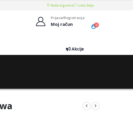
Naša trgovina
Lista želja
Prijava/Registracija
Moj račun
0
Akcije
awa