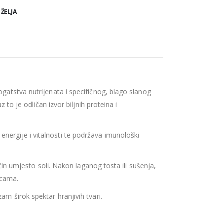
 ŽELJA
ogatstva nutrijenata i specifičnog, blago slanog
 to je odličan izvor biljnih proteina i
nergije i vitalnosti te podržava imunološki
ačin umjesto soli. Nakon laganog tosta ili sušenja,
icama.
am širok spektar hranjivih tvari.