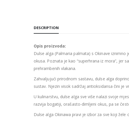
DESCRIPTION
Opis proizvoda:
Dulse alga (Palmaria palmata) s Okinave iznimno je
okusa. Poznata je kao “superhrana iz mora”, jer sadrž
prehrambenih vlakana.
Zahvaljujući prirodnom sastavu, dulse alga doprin
sustav. Njezin visok sadržaj antioksidansa čini je 
U kulinarstvu, dulse alga sve više nalazi svoje mjes
razvija bogatiji, orašasto-dimljeni okus, pa se često
Dulse alga Okinawa pravi je izbor za sve koji žele 