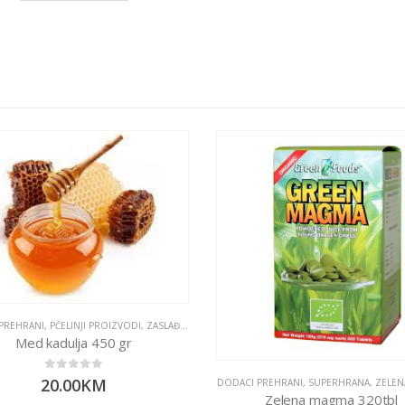
PREHRANI
,
PČELINJI PROIZVODI
,
ZASLAĐIVAČI
Med kadulja 450 gr
0
out of 5
20.00
KM
DODACI PREHRANI
,
SUPERHRANA
,
ZELEN
Zelena magma 320tbl