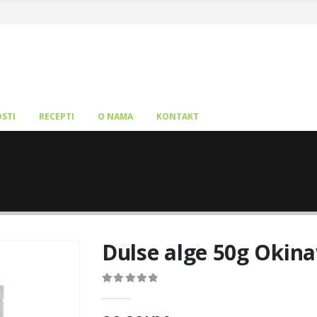
STI
RECEPTI
O NAMA
KONTAKT
Dulse alge 50g Okin
0
out of 5