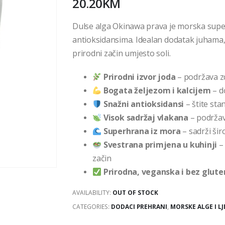
20.20
KM
Dulse alga Okinawa prava je morska supe
antioksidansima. Idealan dodatak juhama, s
prirodni začin umjesto soli.
Prirodni izvor joda
– podržava zd
Bogata željezom i kalcijem
– do
Snažni antioksidansi
– štite sta
Visok sadržaj vlakana
– podržava
Superhrana iz mora
– sadrži šir
Svestrana primjena u kuhinji
– 
začin
Prirodna, veganska i bez glut
AVAILABILITY:
OUT OF STOCK
CATEGORIES:
DODACI PREHRANI
,
MORSKE ALGE I LJ