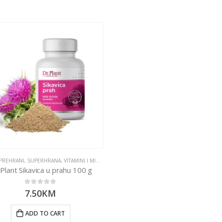
NA
PREHRANI
,
SUPERHRANA
,
VITAMINI I MINERALI
 Plant Sikavica u prahu 100 g
0
out of 5
7.50
KM
ADD TO CART