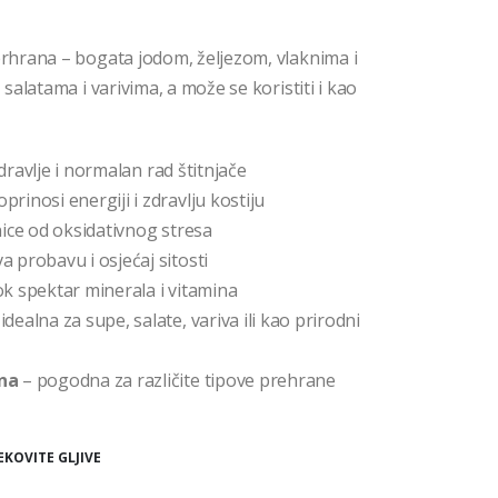
rhrana – bogata jodom, željezom, vlaknima i
alatama i varivima, a može se koristiti i kao
ravlje i normalan rad štitnjače
prinosi energiji i zdravlju kostiju
nice od oksidativnog stresa
 probavu i osjećaj sitosti
ok spektar minerala i vitamina
idealna za supe, salate, variva ili kao prirodni
ena
– pogodna za različite tipove prehrane
EKOVITE GLJIVE