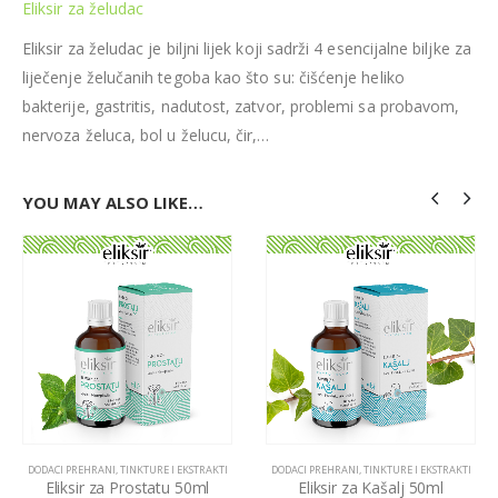
Eliksir za želudac
Eliksir za želudac je biljni lijek koji sadrži 4 esencijalne biljke za
liječenje želučanih tegoba kao što su: čišćenje heliko
bakterije, gastritis, nadutost, zatvor, problemi sa probavom,
nervoza želuca, bol u želucu, čir,…
YOU MAY ALSO LIKE…
DODACI PREHRANI
,
TINKTURE I EKSTRAKTI
DODACI PREHRANI
,
TINKTURE I EKSTRAKTI
Eliksir za Prostatu 50ml
Eliksir za Kašalj 50ml