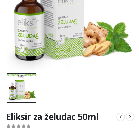
Eliksir za želudac 50ml
0
out of 5