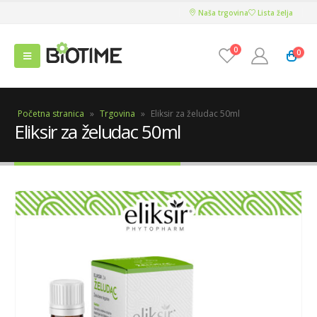
Naša trgovina
Lista želja
0
0
Početna stranica
»
Trgovina
»
Eliksir za želudac 50ml
Eliksir za želudac 50ml