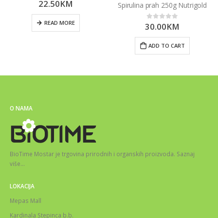
22.50
KM
0
out of 5
Spirulina prah 250g Nutrigold
READ MORE
30.00
KM
0
out of 5
ADD TO CART
O NAMA
BioTime Mostar je trgovina prirodnih i organskih proizvoda.
Saznaj
više
…
LOKACIJA
Mepas Mall
Kardinala Stepinca b.b.