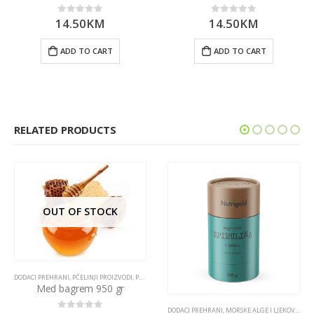
14.50
KM
14.50
KM
0
out of 5
0
out of 5
ADD TO CART
ADD TO CART
RELATED PRODUCTS
OUT OF STOCK
DODACI PREHRANI
,
PČELINJI PROIZVODI
,
PROIZVODI
Med bagrem 950 gr
DODACI PREHRANI
,
MORSKE ALGE I LJEKOVITE GLJIVE