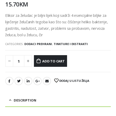
15.70
KM
Eliksir za želudac je biljni lijek koji sadrži 4 esencijalne biljke za
liječenje želučanih tegoba kao što su: čišćenje heliko bakterije,
gastritis, nadutost, zatvor, problemi sa probavom, nervoza
želuca, bol u želucu, čir
CATEGORIES:
DODACI PREHRANI
,
TINKTURE I EKSTRAKTI
ADD TO CART
DODAJ U LISTU ŽELJA
DESCRIPTION