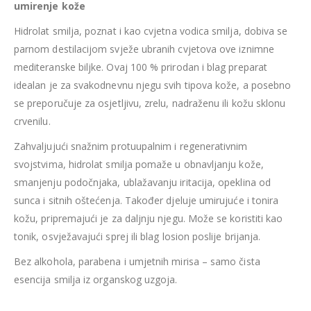
umirenje kože
Hidrolat smilja, poznat i kao cvjetna vodica smilja, dobiva se
parnom destilacijom svježe ubranih cvjetova ove iznimne
mediteranske biljke. Ovaj 100 % prirodan i blag preparat
idealan je za svakodnevnu njegu svih tipova kože, a posebno
se preporučuje za osjetljivu, zrelu, nadraženu ili kožu sklonu
crvenilu.
Zahvaljujući snažnim protuupalnim i regenerativnim
svojstvima, hidrolat smilja pomaže u obnavljanju kože,
smanjenju podočnjaka, ublažavanju iritacija, opeklina od
sunca i sitnih oštećenja. Također djeluje umirujuće i tonira
kožu, pripremajući je za daljnju njegu. Može se koristiti kao
tonik, osvježavajući sprej ili blag losion poslije brijanja.
Bez alkohola, parabena i umjetnih mirisa – samo čista
esencija smilja iz organskog uzgoja.