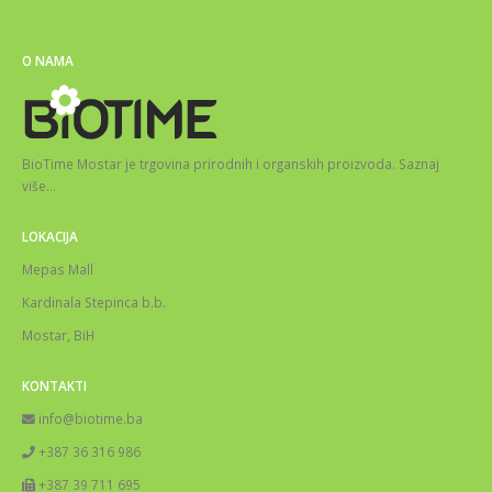
O NAMA
BioTime Mostar je trgovina prirodnih i organskih proizvoda.
Saznaj
više
…
LOKACIJA
Mepas Mall
Kardinala Stepinca b.b.
Mostar, BiH
KONTAKTI
info@biotime.ba
+387 36 316 986
+387 39 711 695