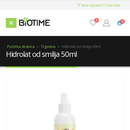
Naša trgovina
Lista želja
0
0
Početna stranica
»
Trgovina
»
Hidrolat od smilja 50ml
Hidrolat od smilja 50ml