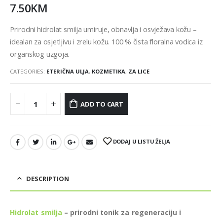
7.50
KM
Prirodni hidrolat smilja umiruje, obnavlja i osvježava kožu –
idealan za osjetljivu i zrelu kožu. 100 % čista floralna vodica iz
organskog uzgoja.
CATEGORIES:
ETERIČNA ULJA
,
KOZMETIKA
,
ZA LICE
ADD TO CART
DODAJ U LISTU ŽELJA
DESCRIPTION
Hidrolat smilja
– prirodni tonik za regeneraciju i