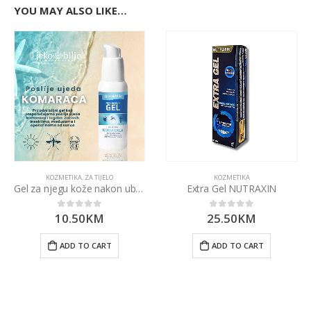
YOU MAY ALSO LIKE…
KOZMETIKA
,
ZA TIJELO
KOZMETIKA
Gel za njegu kože nakon uboda komaraca i sunčanja 50ml
Extra Gel NUTRAXIN
10.50
KM
25.50
KM
0
out of 5
0
out of 5
ADD TO CART
ADD TO CART