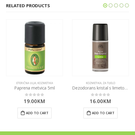
RELATED PRODUCTS
ETERIČNA ULJA
,
KOZMETIKA
KOZMETIKA
,
ZA TIJELO
Paprena metvica 5ml
Dezodorans kristal s limetom roll on 50ml
19.00
KM
16.00
KM
0
out of 5
0
out of 5
ADD TO CART
ADD TO CART