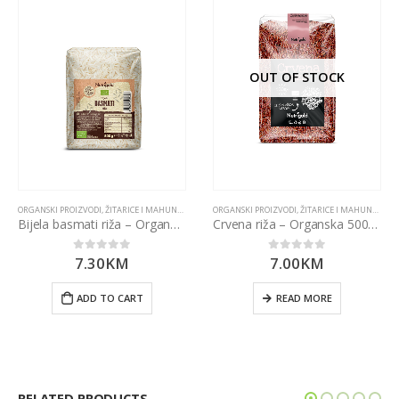
OUT OF STOCK
,
ŽITARICE I MAHUNARKE
ORGANSKI PROIZVODI
,
ŽITARICE I MAHUNARKE
ORGANSKI PROIZVODI
,
ŽITARICE I MAHUNARKE
Bijela basmati riža – Organska 500g Nutrigold
Crvena riža – Organska 500g Nutrigold
7.30
KM
7.00
KM
0
out of 5
0
out of 5
ADD TO CART
READ MORE
RELATED PRODUCTS