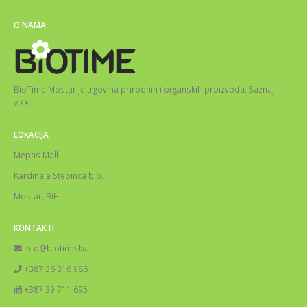
O NAMA
BioTime Mostar je trgovina prirodnih i organskih proizvoda.
Saznaj
više
…
LOKACIJA
Mepas Mall
Kardinala Stepinca b.b.
Mostar, BiH
KONTAKTI
info@biotime.ba
+387 36 316 986
+387 39 711 695