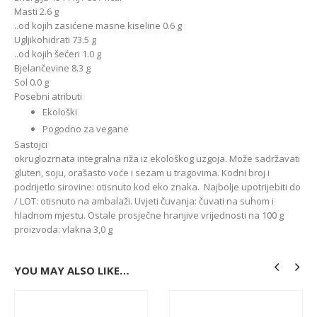
Masti 2.6 g
..od kojih zasićene masne kiseline 0.6 g
Ugljikohidrati 73.5 g
..od kojih šećeri 1.0 g
Bjelančevine 8.3 g
Sol 0.0 g
Posebni atributi
Ekološki
Pogodno za vegane
Sastojci
okruglozrnata integralna riža iz ekološkog uzgoja. Može sadržavati
gluten, soju, orašasto voće i sezam u tragovima. Kodni broj i
podrijetlo sirovine: otisnuto kod eko znaka. Najbolje upotrijebiti do
/ LOT: otisnuto na ambalaži. Uvjeti čuvanja: čuvati na suhom i
hladnom mjestu. Ostale prosječne hranjive vrijednosti na 100 g
proizvoda: vlakna 3,0 g
YOU MAY ALSO LIKE…