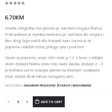
0
out of 5
6.70
KM
Smeđa, integralna riža cjelovita je, nutritivno bogata žitarica.
Prehrambeno je vrijedna namirnica jer zadržava dio ovojnice i
klicu zbog čega sadrži više hranjivih tvari. Izvrsna je za
pripremu različitih rižota, priloga i jela s povrćem.
Upute za pripremu: omjer riže i vode je 1:2. U lonac s debljim
dnom dodajte hladnu vodu i rižu. Kada zakuha, dodajte 2 – 3
prstohvata soli te smanjite plamen na minimum i poklopite
lonac. Kuhati 40-ak minuta na laganoj vatri.
CATEGORIES:
ORGANSKI PROIZVODI
,
ŽITARICE I MAHUNARKE
ADD TO CART