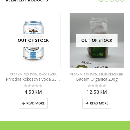
OUT OF STOCK
OUT OF STOCK
ORGANSKI PROIZVODI
,
SOKOVI I VODA
ORGANSKI PROIZVODI
,
SJEMENKE I ORAŠIDI
Prirodna kokosova voda 330ml
Badem Organica 200g
4.50
KM
12.50
KM
0
out of 5
0
out of 5
READ MORE
READ MORE