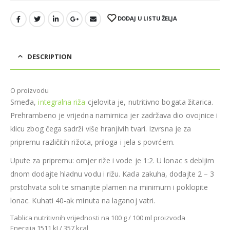
DODAJ U LISTU ŽELJA
DESCRIPTION
O proizvodu
Smeđa,
integralna riža
cjelovita je, nutritivno bogata žitarica.
Prehrambeno je vrijedna namirnica jer zadržava dio ovojnice i
klicu zbog čega sadrži više hranjivih tvari. Izvrsna je za
pripremu različitih rižota, priloga i jela s povrćem.
Upute za pripremu: omjer riže i vode je 1:2. U lonac s debljim
dnom dodajte hladnu vodu i rižu. Kada zakuha, dodajte 2 – 3
prstohvata soli te smanjite plamen na minimum i poklopite
lonac. Kuhati 40-ak minuta na laganoj vatri.
Tablica nutritivnih vrijednosti na 100 g / 100 ml proizvoda
Energija 1511 kJ / 357 kcal