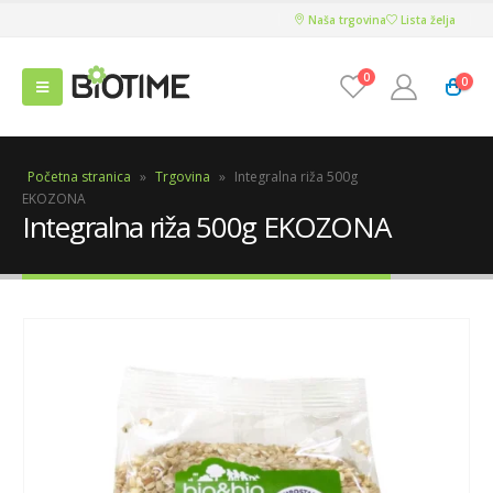
Naša trgovina
Lista želja
0
0
Početna stranica
»
Trgovina
»
Integralna riža 500g
EKOZONA
Integralna riža 500g EKOZONA