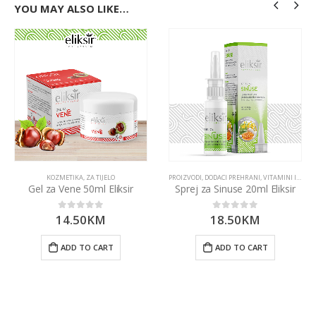
YOU MAY ALSO LIKE…
KOZMETIKA
,
ZA TIJELO
PROIZVODI
,
DODACI PREHRANI
,
VITAMINI I MINERALI
Gel za Vene 50ml Eliksir
Sprej za Sinuse 20ml Eliksir
14.50
KM
18.50
KM
0
out of 5
0
out of 5
ADD TO CART
ADD TO CART