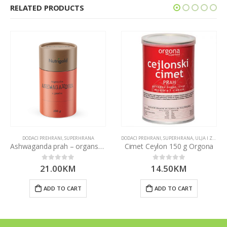
RELATED PRODUCTS
DODACI PREHRANI
,
SUPERHRANA
DODACI PREHRANI
,
SUPERHRANA
,
ULJA I ZAČINI
Ashwaganda prah – organski 200 g Nutrigold
Cimet Ceylon 150 g Orgona
21.00
KM
14.50
KM
0
out of 5
0
out of 5
ADD TO CART
ADD TO CART