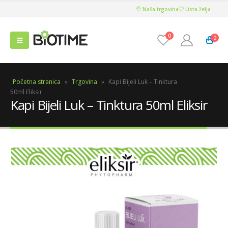
Naša trgovina
Lista želja
0
0
Početna stranica
»
Trgovina
»
Kapi Bijeli Luk – Tinktura
50ml Eliksir
Kapi Bijeli Luk – Tinktura 50ml Eliksir