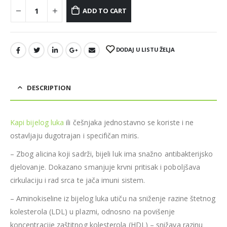
ADD TO CART
DODAJ U LISTU ŽELJA
DESCRIPTION
Kapi bijelog luka
ili češnjaka jednostavno se koriste i ne
ostavljaju dugotrajan i specifičan miris.
–
Zbog alicina koji sadrži, bijeli luk ima snažno antibakterijsko
djelovanje. Dokazano smanjuje krvni pritisak i poboljšava
cirkulaciju i rad srca te jača imuni sistem.
–
Aminokiseline iz bijelog luka utiču na sniženje razine štetnog
kolesterola (LDL) u plazmi, odnosno na povišenje
koncentracije zaštitnog kolesterola (HDL) – snižava razinu