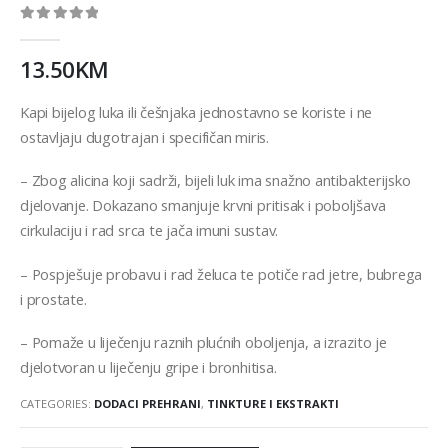
0
out of 5
13.50
KM
Kapi bijelog luka ili češnjaka jednostavno se koriste i ne
ostavljaju dugotrajan i specifičan miris.
–
Zbog alicina koji sadrži, bijeli luk ima snažno antibakterijsko
djelovanje. Dokazano smanjuje krvni pritisak i poboljšava
cirkulaciju i rad srca te jača imuni sustav.
–
Pospješuje probavu i rad želuca te potiče rad jetre, bubrega
i prostate.
–
Pomaže u liječenju raznih plućnih oboljenja, a izrazito je
djelotvoran u liječenju gripe i bronhitisa.
CATEGORIES:
DODACI PREHRANI
,
TINKTURE I EKSTRAKTI