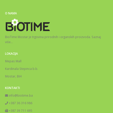
O NAMA
BioTime Mostar je trgovina prirodnih i organskih proizvoda.
Saznaj
više
…
LOKACIJA
Mepas Mall
Kardinala Stepinca b.b.
Mostar, BiH
KONTAKTI
info@biotime.ba
+387 36 316 986
+387 39 711 695