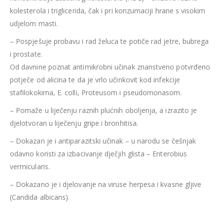
kolesterola i triglicerida, čak i pri konzumaciji hrane s visokim
udjelom masti.
–
Pospješuje probavu i rad želuca te potiče rad jetre, bubrega
i prostate.
Od davnine poznat antimikrobni učinak znanstveno potvrđeno
potječe od alicina te da je vrlo učinkovit kod infekcije
stafilokokima, E. colli, Proteusom i pseudomonasom.
–
Pomaže u liječenju raznih plućnih oboljenja, a izrazito je
djelotvoran u liječenju gripe i bronhitisa.
–
Dokazan je i antiparazitski učinak – u narodu se češnjak
odavno koristi za izbacivanje dječjih glista – Enterobius
vermicularis.
–
Dokazano je i djelovanje na viruse herpesa i kvasne gljive
(Candida albicans).