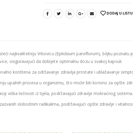
DODAJ U LISTU
isteći najkvalitetniju Vrbovicu (Epilobium parviflorum), biljku pozna
ice, osiguravajući da dobijete optimalnu dozu u svakoj kapsuli.
ionalno korištena za održavanje zdravlja prostate i ublažavanje sim
u upalnih procesa u organizmu, što može biti korisno za opšte zdra
iji viška tečnosti iz tijela, podržavajući zdravlje mokraćnog sistema
 izazvanih slobodnim radikalima, podržavajući opšte zdravlje i vitalnos