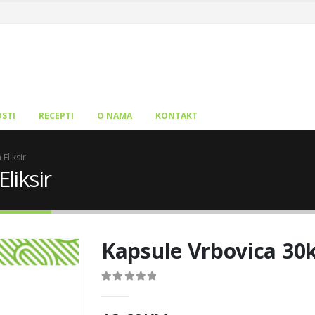
STI
RECEPTI
O NAMA
KONTAKT
Eliksir
liksir
Kapsule Vrbovica 30k
0
out of 5