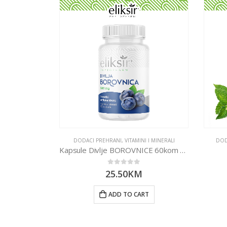
DODACI PREHRANI
,
VITAMINI I MINERALI
DOD
Kapsule Divlje BOROVNICE 60kom Eliksir
0
out of 5
25.50
KM
ADD TO CART