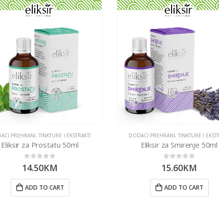
ACI PREHRANI
,
TINKTURE I EKSTRAKTI
DODACI PREHRANI
,
TINKTURE I EKST
Eliksir za Prostatu 50ml
Eliksir za Smirenje 50ml
0
out of 5
0
out of 5
14.50
KM
15.60
KM
ADD TO CART
ADD TO CART