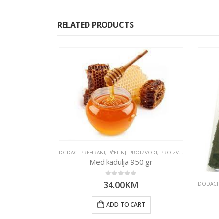
RELATED PRODUCTS
DODACI PREHRANI
,
PČELINJI PROIZVODI
,
PROIZVODI
,
ZASLAĐIVAČ
Med kadulja 950 gr
0
out of 5
34.00
KM
NA
,
ULJA I ZAČINI
DODACI 
g Orgona
ADD TO CART