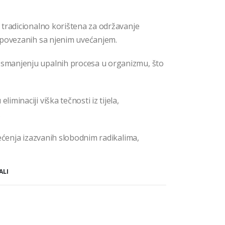
 tradicionalno korištena za održavanje
 povezanih sa njenim uvećanjem.
smanjenju upalnih procesa u organizmu, što
liminaciji viška tečnosti iz tijela,
.
štećenja izazvanih slobodnim radikalima,
ALI