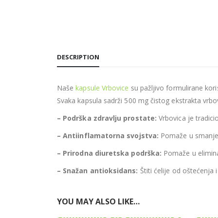
DESCRIPTION
Naše
kapsule Vrbovice
su pažljivo formulirane kor
Svaka kapsula sadrži 500 mg čistog ekstrakta vrbov
– Podrška zdravlju prostate:
Vrbovica je tradic
– Antiinflamatorna svojstva:
Pomaže u smanjenj
– Prirodna diuretska podrška:
Pomaže u eliminac
– Snažan antioksidans:
Štiti ćelije od oštećenja
YOU MAY ALSO LIKE…