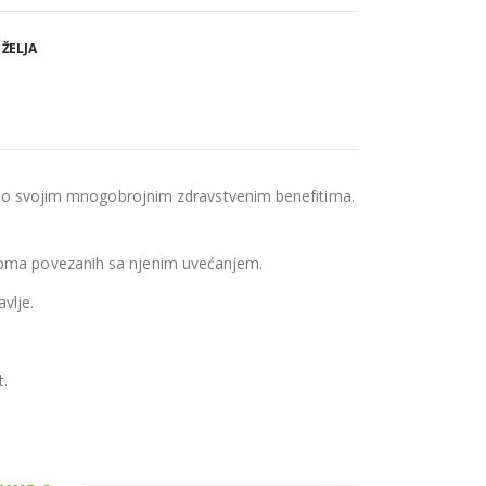
 ŽELJA
tu po svojim mnogobrojnim zdravstvenim benefitima.
ptoma povezanih sa njenim uvećanjem.
vlje.
.
t.