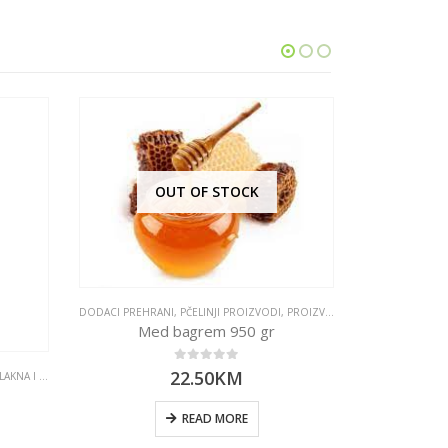
OUT OF STOCK
DODACI PREHRANI
,
PČELINJI PROIZVODI
,
PROIZVODI
DODACI PREHRA
Med bagrem 950 gr
Med
0
out of 5
22.50
KM
 I ENZIMI
READ MORE