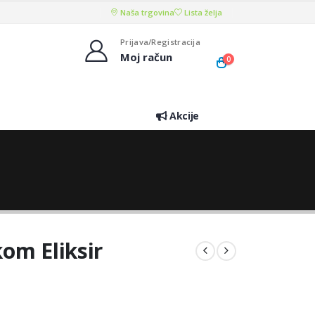
Naša trgovina
Lista želja
Prijava/Registracija
Moj račun
0
Akcije
om Eliksir