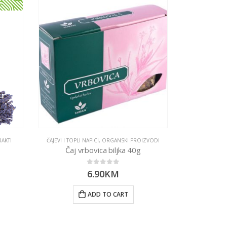
RAKTI
ČAJEVI I TOPLI NAPICI
,
ORGANSKI PROIZVODI
Čaj vrbovica biljka 40g
0
out of 5
6.90
KM
ADD TO CART