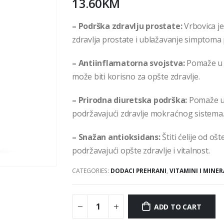
13.60
KM
– Podrška zdravlju prostate:
Vrbovica je
zdravlja prostate i ublažavanje simptoma
– Antiinflamatorna svojstva:
Pomaže u 
može biti korisno za opšte zdravlje.
– Prirodna diuretska podrška:
Pomaže u e
podržavajući zdravlje mokraćnog sistema
– Snažan antioksidans:
Štiti ćelije od o
podržavajući opšte zdravlje i vitalnost.
CATEGORIES:
DODACI PREHRANI
,
VITAMINI I MINER
ADD TO CART