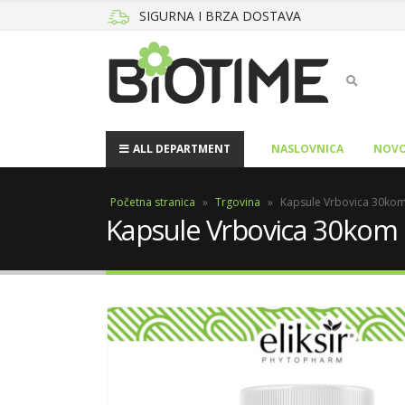
SIGURNA I BRZA DOSTAVA
ALL DEPARTMENT
NASLOVNICA
NOVO
Početna stranica
»
Trgovina
»
Kapsule Vrbovica 30kom 
Kapsule Vrbovica 30kom E