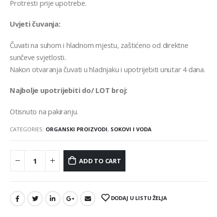
Protresti prije upotrebe.
Uvjeti čuvanja:
Čuvati na suhom i hladnom mjestu, zaštićeno od direktne
sunčeve svjetlosti.
Nakon otvaranja čuvati u hladnjaku i upotrijebiti unutar 4 dana.
Najbolje upotrijebiti do/ LOT broj:
Otisnuto na pakiranju.
CATEGORIES:
ORGANSKI PROIZVODI
,
SOKOVI I VODA
ADD TO CART
DODAJ U LISTU ŽELJA