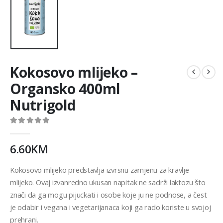
Kokosovo mlijeko –
Organsko 400ml
Nutrigold
0
out of 5
6.60
KM
Kokosovo mlijeko predstavlja izvrsnu zamjenu za kravlje
mlijeko. Ovaj izvanredno ukusan napitak ne sadrži laktozu što
znači da ga mogu pijuckati i osobe koje ju ne podnose, a čest
je odabir i vegana i vegetarijanaca koji ga rado koriste u svojoj
prehrani.