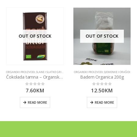
OUT OF STOCK
OUT OF STOCK
ORGANSKI PROIZVODI
,
SLANE I SLATKE GRICKALICE
ORGANSKI PROIZVODI
,
SJEMENKE I ORAŠIDI
Čokolada tamna – Organska 100g Dennree
Badem Organica 200g
7.60
KM
12.50
KM
0
out of 5
0
out of 5
READ MORE
READ MORE