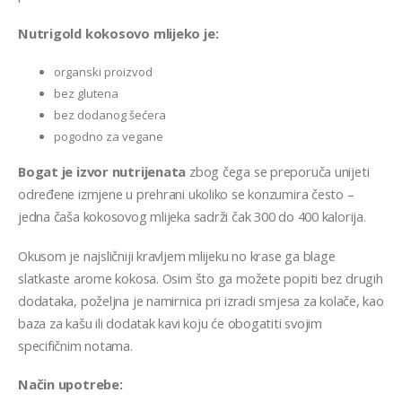
Nutrigold kokosovo mlijeko je:
organski proizvod
bez glutena
bez dodanog šećera
pogodno za vegane
Bogat je izvor nutrijenata
zbog čega se preporuča unijeti
određene izmjene u prehrani ukoliko se konzumira često –
jedna čaša kokosovog mlijeka sadrži čak 300 do 400 kalorija.
Okusom je najsličniji kravljem mlijeku no krase ga blage
slatkaste arome kokosa. Osim što ga možete popiti bez drugih
dodataka, poželjna je namirnica pri izradi smjesa za kolače, kao
baza za kašu ili dodatak kavi koju će obogatiti svojim
specifičnim notama.
Način upotrebe: