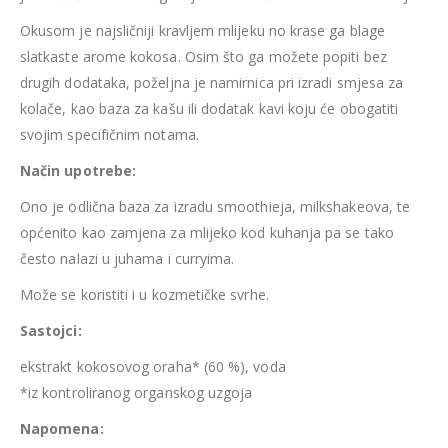
Okusom je najsličniji kravljem mlijeku no krase ga blage
slatkaste arome kokosa. Osim što ga možete popiti bez
drugih dodataka, poželjna je namirnica pri izradi smjesa za
kolače, kao baza za kašu ili dodatak kavi koju će obogatiti
svojim specifičnim notama.
Način upotrebe:
Ono je odlična baza za izradu smoothieja, milkshakeova, te
općenito kao zamjena za mlijeko kod kuhanja pa se tako
često nalazi u juhama i curryima.
Može se koristiti i u kozmetičke svrhe.
Sastojci:
ekstrakt kokosovog oraha* (60 %), voda
*iz kontroliranog organskog uzgoja
Napomena: