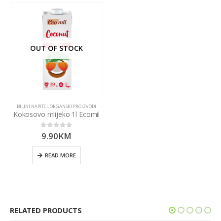
OUT OF STOCK
BILJNI NAPITCI
,
ORGANSKI PROIZVODI
Kokosovo mlijeko 1l Ecomil
9.90
KM
0
out of 5
READ MORE
RELATED PRODUCTS