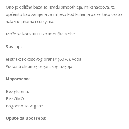
Ono je odlična baza za izradu smoothieja, milkshakeova, te
općenito kao zamjena za mlijeko kod kuhanja pa se tako često
nalazi u juhama i curryima.
Može se koristiti i u kozmetičke svrhe.
Sastojci:
ekstrakt kokosovog oraha* (60 %), voda
*iz kontroliranog organskog uzgoja
Napomena:
Bez glutena.
Bez GMO.
Pogodno za vegane.
Upute za upotrebu: