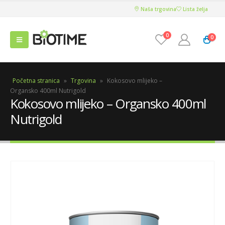
Naša trgovina
Lista želja
0
0
Početna stranica
»
Trgovina
»
Kokosovo mlijeko –
Organsko 400ml Nutrigold
Kokosovo mlijeko – Organsko 400ml
Nutrigold