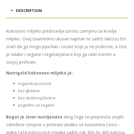
DESCRIPTION
Kokosovo mlijeko predstavlja izvrsnu zamjenu za kravlje
mlijeko. Ovaj izvanredno ukusan napitak ne sadrži laktozu što
znači da ga mogu pijuckati i osobe koje ju ne podnose, a čest
je odabir i vegana i vegetarijanaca koji ga rado koriste u
svojoj prehrani.
Nutrigold kokosovo mlijeko je:
organski proizvod
bez glutena
bez dodanog šećera
pogodno za vegane
Bogat je izvor nutrijenata
zbog čega se preporuča unijeti
određene izmjene u prehrani ukoliko se konzumira često –
jedna čaša kokosovog mlijeka sadrži čak 300 do 400 kalorija.