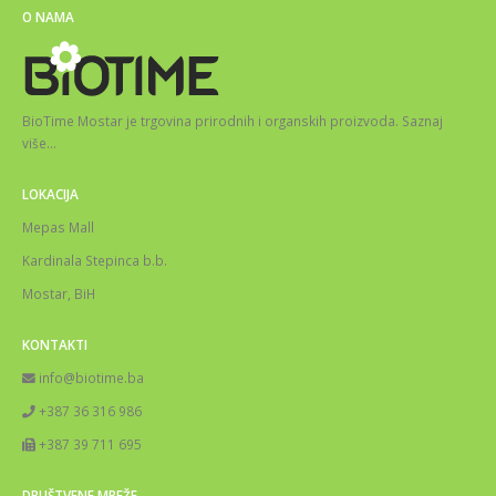
O NAMA
BioTime Mostar je trgovina prirodnih i organskih proizvoda.
Saznaj
više
…
LOKACIJA
Mepas Mall
Kardinala Stepinca b.b.
Mostar, BiH
KONTAKTI
info@biotime.ba
+387 36 316 986
+387 39 711 695
DRUŠTVENE MREŽE