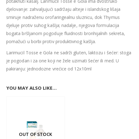
potaknuti kašalj. Larimucil Tosse e Gola ima dvostruko
djelovanje: zahvaljujući sadržaju alteje i islandskog lišaja
smiruje nadraženu orofaringealnu sluznicu, dok Thymus
djeluje protiv suhog kašlja; nadalje, njegova formulacija
bogata bršljanom pogoduje fluidnosti bronhijalnih sekreta,
pomažući u borbi protiv produktivnog kašlja.
Larimucil Tosse e Gola ne sadrži gluten, laktozu i šećer: stoga
je pogodan i za one koji ne žele uzimati šećer ili med. U
pakiranju: jednodozne vrećice od 12x10ml
YOU MAY ALSO LIKE…
OUT OF STOCK