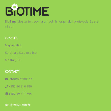
BioTime Mostar je trgovina prirodnih i organskih proizvoda.
Saznaj
više
…
LOKACIJA
Mepas Mall
Kardinala Stepinca b.b.
Mostar, BiH
KONTAKTI
info@biotime.ba
+387 36 316 986
+387 39 711 695
DRUŠTVENE MREŽE