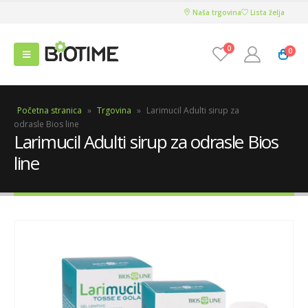
Naša trgovina
Lista želja
0
0
Početna stranica
»
Trgovina
»
Larimucil Adulti sirup za
odrasle Bios line
Larimucil Adulti sirup za odrasle Bios
line