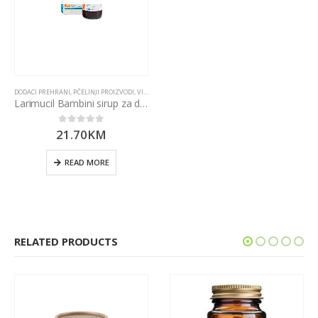
DODACI PREHRANI
,
PČELINJI PROIZVODI
,
VITAMINI I MINERALI
Larimucil Bambini sirup za djecu Bios Line
21.70
KM
0
out of 5
READ MORE
RELATED PRODUCTS