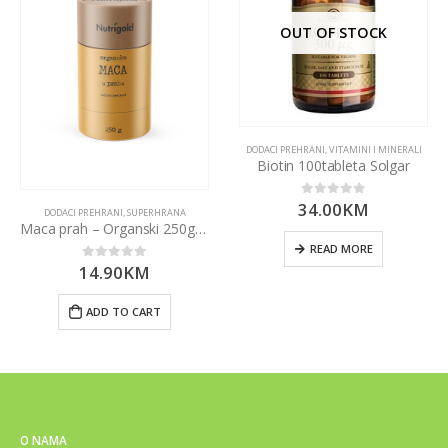
OUT OF STOCK
DODACI PREHRANI
,
VITAMINI I MINERALI
Biotin 100tableta Solgar
34.00
KM
0
out of 5
DODACI PREHRANI
,
SUPERHRANA
Maca prah – Organski 250g Nutrigold
READ MORE
14.90
KM
0
out of 5
ADD TO CART
O NAMA