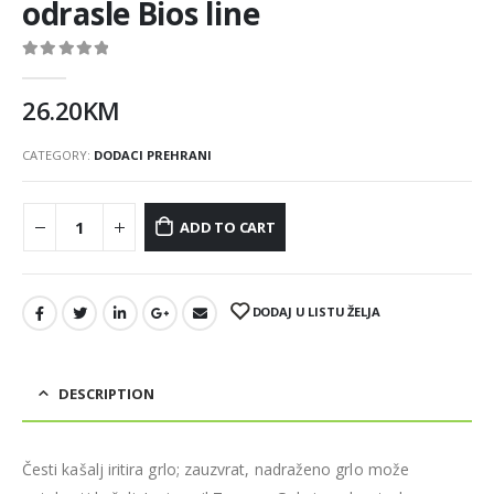
odrasle Bios line
0
out of 5
26.20
KM
CATEGORY:
DODACI PREHRANI
ADD TO CART
DODAJ U LISTU ŽELJA
DESCRIPTION
Česti kašalj iritira grlo; zauzvrat, nadraženo grlo može