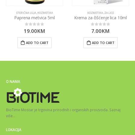
ETERIČNA ULJA
,
KOZMETIKA
KOZMETIKA
,
ZA LICE
Paprena metvica 5ml
Krema za čišćenje lica 10ml
19.00
KM
7.00
KM
0
out of 5
0
out of 5
ADD TO CART
ADD TO CART
O NAMA
BioTime Mostar je trgovina prirodnih i organskih proizvoda.
Saznaj
više
…
LOKACIJA