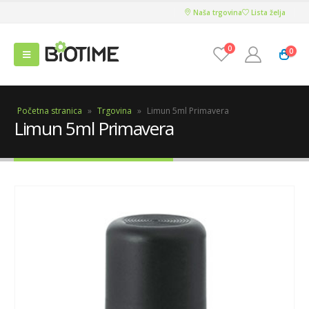
Naša trgovina
Lista želja
0
0
Početna stranica
»
Trgovina
»
Limun 5ml Primavera
Limun 5ml Primavera