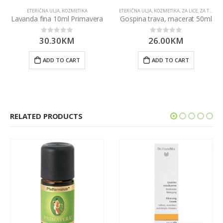
ETERIČNA ULJA
,
KOZMETIKA
ETERIČNA ULJA
,
KOZMETIKA
,
ZA LICE
,
ZA TIJELO
Lavanda fina 10ml Primavera
Gospina trava, macerat 50ml
30.30
KM
26.00
KM
0
out of 5
0
out of 5
ADD TO CART
ADD TO CART
RELATED PRODUCTS