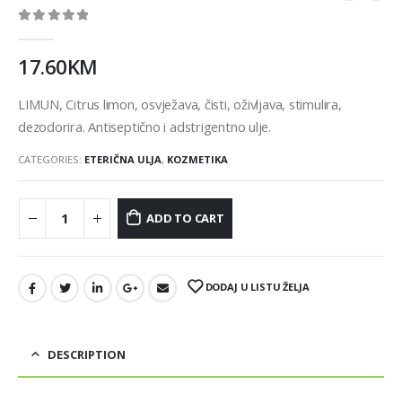
0
out of 5
17.60
KM
LIMUN, Citrus limon, osvježava, čisti, oživljava, stimulira,
dezodorira. Antiseptično i adstrigentno ulje.
CATEGORIES:
ETERIČNA ULJA
,
KOZMETIKA
ADD TO CART
DODAJ U LISTU ŽELJA
DESCRIPTION