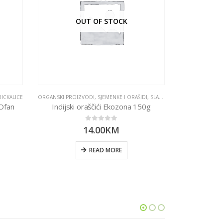
OUT OF STOCK
RICKALICE
ORGANSKI PROIZVODI
,
SJEMENKE I ORAŠIDI
,
SLANE I SLATKE GRICKALICE
Ofan
Indijski oraščići Ekozona 150g
0
out of 5
14.00
KM
READ MORE