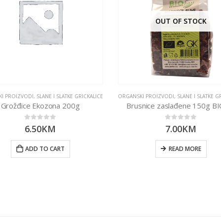
OUT OF STOCK
I PROIZVODI
,
SLANE I SLATKE GRICKALICE
ORGANSKI PROIZVODI
,
SLANE I SLATKE G
Grožđice Ekozona 200g
Brusnice zaslađene 150g BI
0
out of 5
0
out of 5
6.50
KM
7.00
KM
ADD TO CART
READ MORE