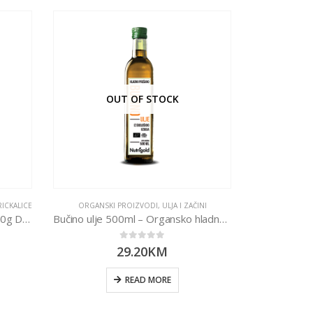
OUT OF STOCK
O
RICKALICE
ORGANSKI PROIZVODI
,
ULJA I ZAČINI
ORGANSKI PROI
Čokolada tamna – Organska 100g Dennree
Bučino ulje 500ml – Organsko hladno prešano
Datu
0
out of 5
29.20
KM
READ MORE