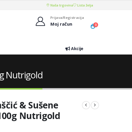
Naša trgovina
Lista želja
Prijava/Registracija
Moj račun
0
Akcije
g Nutrigold
aščić & Sušene
100g Nutrigold