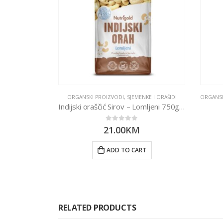
ORGANSKI PROIZVODI
,
SJEMENKE I ORAŠIDI
ORGANSK
Indijski oraščić Sirov – Lomljeni 750g Nutrigold
0
out of 5
21.00
KM
ADD TO CART
RELATED PRODUCTS