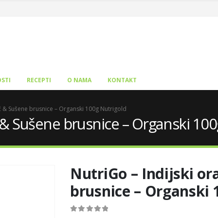
STI
RECEPTI
O NAMA
KONTAKT
ić & Sušene brusnice – Organski 100g Nutrigold
ć & Sušene brusnice – Organski 100
NutriGo – Indijski or
brusnice – Organski 
0
out of 5