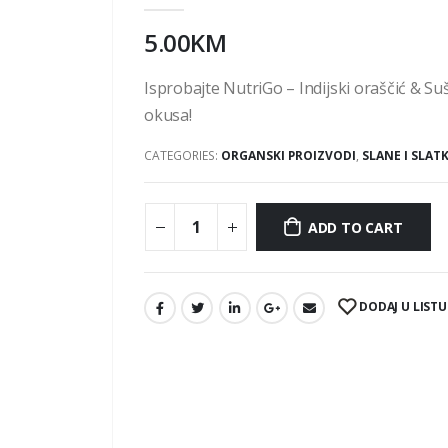
5.00
KM
Isprobajte NutriGo – Indijski oraščić & Suš
okusa!
CATEGORIES:
ORGANSKI PROIZVODI
,
SLANE I SLAT
ADD TO CART
DODAJ U LISTU