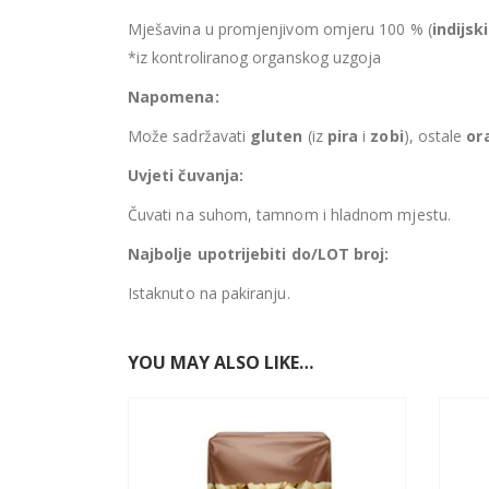
Mješavina u promjenjivom omjeru 100 % (
indijsk
*iz kontroliranog organskog uzgoja
Napomena:
Može sadržavati
gluten
(iz
pira
i
zobi
), ostale
or
Uvjeti čuvanja:
Čuvati na suhom, tamnom i hladnom mjestu.
Najbolje upotrijebiti do/LOT broj:
Istaknuto na pakiranju.
YOU MAY ALSO LIKE…