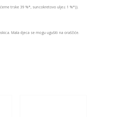
ećerne trske 39 %*, suncokretovo ulje≤ 1 %*)).
uskica. Mala djeca se mogu ugušiti na oraščiće.