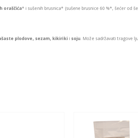
ih oraščića
* i sušenih brusnica* (sušene brusnice 60 %*, šećer od š
ašaste plodove, sezam, kikiriki
i
soju
. Može sadržavati tragove lj