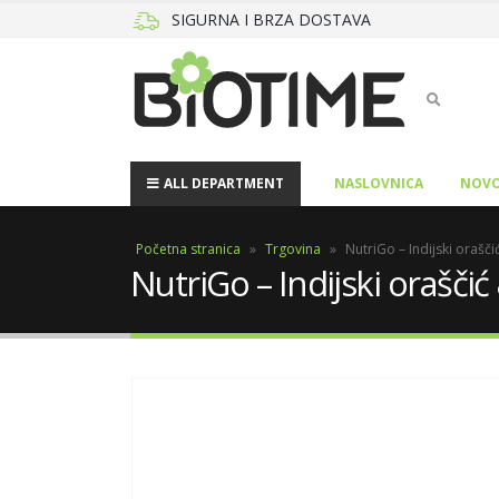
SIGURNA I BRZA DOSTAVA
ALL DEPARTMENT
NASLOVNICA
NOVO
Početna stranica
»
Trgovina
»
NutriGo – Indijski orašč
NutriGo – Indijski orašči