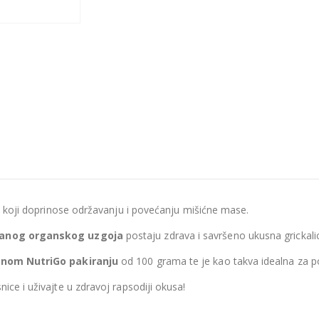
ina koji doprinose održavanju i povećanju mišićne mase.
iranog organskog uzgoja
postaju zdrava i savršeno ukusna grickali
čnom NutriGo pakiranju
od 100 grama te je kao takva idealna za pon
ice i uživajte u zdravoj rapsodiji okusa!