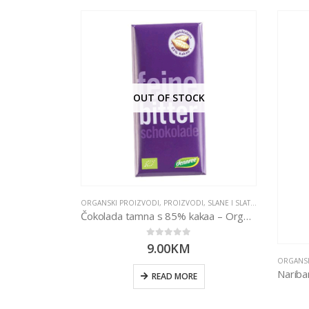
CK
OUT OF STOCK
NKE I ORAŠIDI
ORGANSKI PROIZVODI
,
PROIZVODI
,
SLANE I SLATKE GRICKALICE
 200g
Čokolada tamna s 85% kakaa – Organska 100g Dennree
0
out of 5
9.00
KM
ORGANSK
E
READ MORE