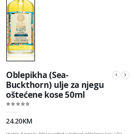
Oblepikha (Sea-
Buckthorn) ulje za njegu
oštećene kose 50ml
0
out of 5
24.20
KM
Vratite čvrstoću, blistav izgled i vitalnost oštećenoj kosi. Ulje