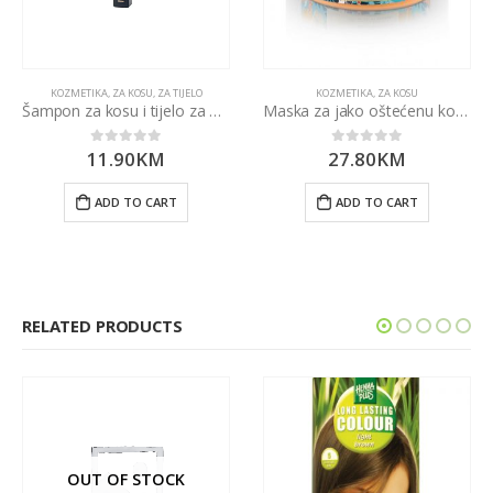
KOZMETIKA
,
ZA KOSU
,
ZA TIJELO
KOZMETIKA
,
ZA KOSU
Šampon za kosu i tijelo za muškarce 250ml NATURA SIBERICA
Maska za jako oštećenu kosu 300ml
11.90
KM
27.80
KM
0
out of 5
0
out of 5
ADD TO CART
ADD TO CART
RELATED PRODUCTS
OUT OF STOCK