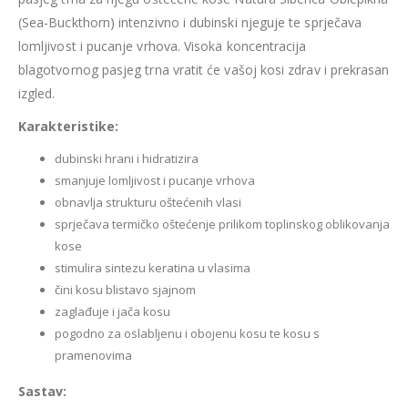
(Sea-Buckthorn) intenzivno i dubinski njeguje te sprječava
lomljivost i pucanje vrhova. Visoka koncentracija
blagotvornog pasjeg trna vratit će vašoj kosi zdrav i prekrasan
izgled.
Karakteristike:
dubinski hrani i hidratizira
smanjuje lomljivost i pucanje vrhova
obnavlja strukturu oštećenih vlasi
sprječava termičko oštećenje prilikom toplinskog oblikovanja
kose
stimulira sintezu keratina u vlasima
čini kosu blistavo sjajnom
zaglađuje i jača kosu
pogodno za oslabljenu i obojenu kosu te kosu s
pramenovima
Sastav: