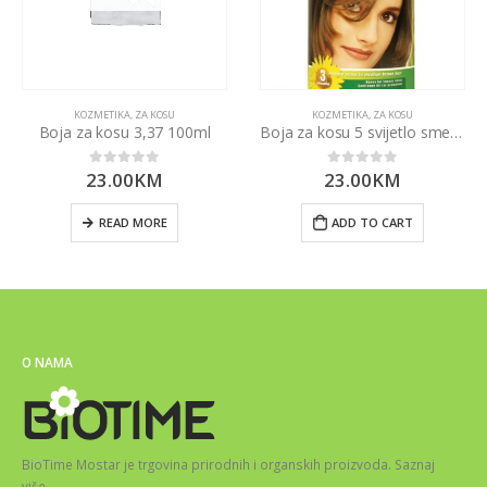
KOZMETIKA
,
ZA KOSU
KOZMETIKA
,
ZA KOSU
Boja za kosu 3,37 100ml
Boja za kosu 5 svijetlo smeđa 100ml
23.00
KM
23.00
KM
0
out of 5
0
out of 5
READ MORE
ADD TO CART
O NAMA
BioTime Mostar je trgovina prirodnih i organskih proizvoda.
Saznaj
više
…