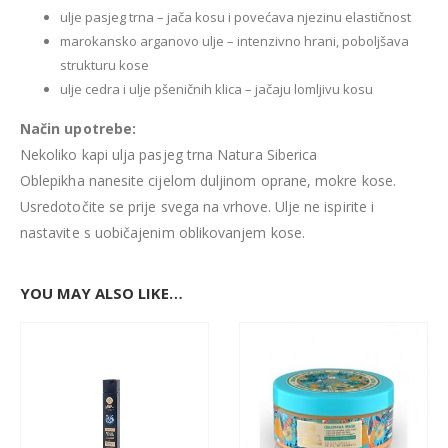
ulje pasjeg trna – jača kosu i povećava njezinu elastičnost
marokansko arganovo ulje – intenzivno hrani, poboljšava
strukturu kose
ulje cedra i ulje pšeničnih klica – jačaju lomljivu kosu
Način upotrebe:
Nekoliko kapi ulja pasjeg trna Natura Siberica
Oblepikha nanesite cijelom duljinom oprane, mokre kose.
Usredotočite se prije svega na vrhove. Ulje ne ispirite i
nastavite s uobičajenim oblikovanjem kose.
YOU MAY ALSO LIKE…