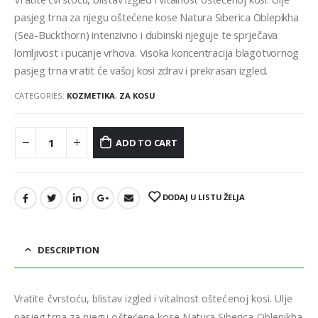
pasjeg trna za njegu oštećene kose Natura Siberica Oblepikha
(Sea-Buckthorn) intenzivno i dubinski njeguje te sprječava
lomljivost i pucanje vrhova. Visoka koncentracija blagotvornog
pasjeg trna vratit će vašoj kosi zdrav i prekrasan izgled.
CATEGORIES:
KOZMETIKA
,
ZA KOSU
ADD TO CART
DODAJ U LISTU ŽELJA
DESCRIPTION
Vratite čvrstoću, blistav izgled i vitalnost oštećenoj kosi. Ulje
pasjeg trna za njegu oštećene kose Natura Siberica Oblepikha