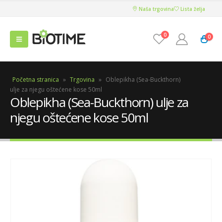
Naša trgovina
Lista želja
0
0
Početna stranica
»
Trgovina
»
Oblepikha (Sea-Buckthorn)
ulje za njegu oštećene kose 50ml
Oblepikha (Sea-Buckthorn) ulje za
njegu oštećene kose 50ml