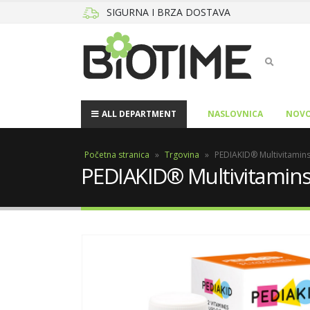
SIGURNA I BRZA DOSTAVA
ALL DEPARTMENT
NASLOVNICA
NOVO
Početna stranica
»
Trgovina
»
PEDIAKID® Multivitaminsk
PEDIAKID® Multivitaminsk