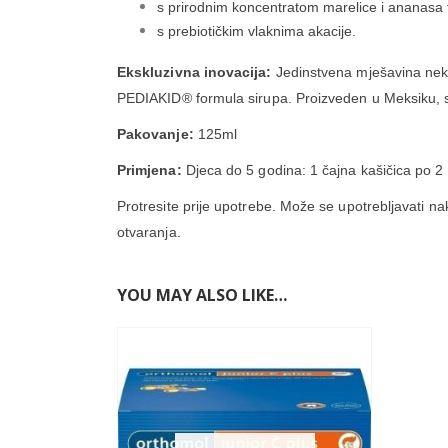
s prirodnim koncentratom marelice i ananasa
s prebiotičkim vlaknima akacije.
Ekskluzivna inovacija:
Jedinstvena mješavina nekta
PEDIAKID® formula sirupa. Proizveden u Meksiku, sast
Pakovanje:
125ml
Primjena:
Djeca do 5 godina: 1 čajna kašičica po 2 
Protresite prije upotrebe. Može se upotrebljavati na
otvaranja.
YOU MAY ALSO LIKE…