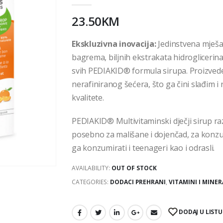
23.50
KM
Ekskluzivna inovacija:
Jedinstvena mješa
bagrema, biljnih ekstrakata hidroglicerina,
svih PEDIAKID® formula sirupa. Proizvede
nerafiniranog šećera, što ga čini slađim i
kvalitete.
PEDIAKID® Multivitaminski dječji sirup raz
posebno za mališane i dojenčad, za kon
ga konzumirati i teenageri kao i odrasli.
AVAILABILITY:
OUT OF STOCK
CATEGORIES:
DODACI PREHRANI
,
VITAMINI I MINER
DODAJ U LISTU