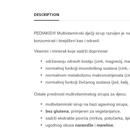
DESCRIPTION
PEDIAKID® Multivitaminski dječji sirup razvijen je
konzumirati i tinejdžeri kao i odrasli.
Vitamini i minerali koje sadrži doprinose:
održavanju zdravih kostiju (cink, magnezij, ma
normalnoj funkciji imunološkog sustava (cink, s
normalnom metabolizmu makronutrijenata (cin
normalnoj funkciji živčanog sustava (jod, kalij,
Ostale prednosti multivitaminskog sirupa za djecu:
multivitaminski sirup na bazi agavinog sirupa,
bez glutena
, primjeren za vegetarijance,
sadrži ekstrakte povrća (mrkva, potočarka, špin
ugodnog okusa
narandže
i
marelice
,