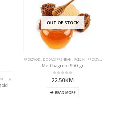
OUT OF STOCK
PROIZVODI
,
DODACI PREHRANI
,
PČELINJI PROIZVODI
Med bagrem 950 gr
0
out of 5
22.50
KM
E GLJIVE
DODACI PREHRA
gold
READ MORE