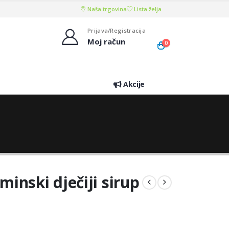
Naša trgovina
Lista želja
Prijava/Registracija
Moj račun
0
Akcije
inski dječiji sirup