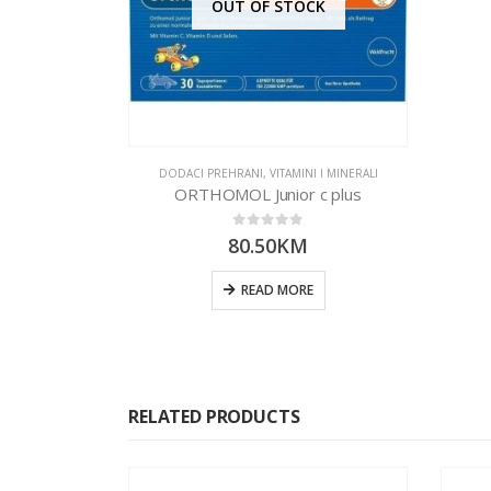
OUT OF STOCK
DODACI PREHRANI
,
VITAMINI I MINERALI
ORTHOMOL Junior c plus
0
out of 5
80.50
KM
READ MORE
RELATED PRODUCTS