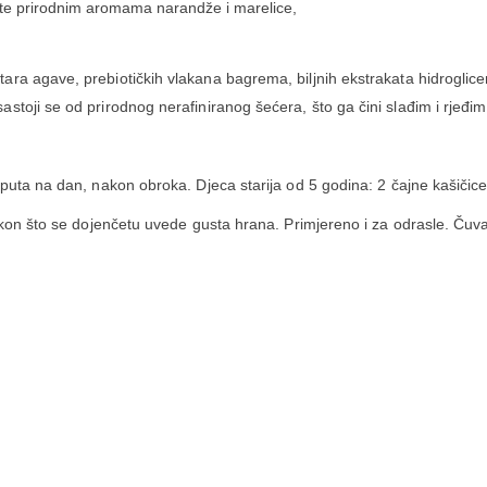
 te prirodnim aromama narandže i marelice,
ra agave, prebiotičkih vlakana bagrema, biljnih ekstrakata hidroglicer
oji se od prirodnog nerafiniranog šećera, što ga čini slađim i rjeđim 
puta na dan, nakon obroka. Djeca starija od 5 godina: 2 čajne kašičic
kon što se dojenčetu uvede gusta hrana. Primjereno i za odrasle. Čuvati 