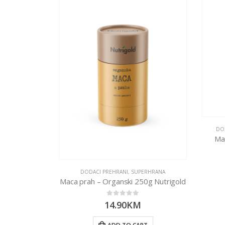
EHRANI
,
SUPERHRANA
DO
utrigold
Mag
DODACI PREHRANI
,
SUPERHRANA
Maca prah – Organski 250g Nutrigold
RT
0
out of 5
14.90
KM