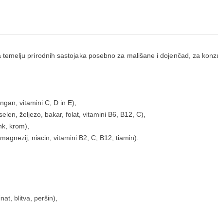
 na temelju prirodnih sastojaka posebno za mališane i dojenčad, za k
ngan, vitamini C, D in E),
elen, željezo, bakar, folat, vitamini B6, B12, C),
k, krom),
 magnezij, niacin, vitamini B2, C, B12, tiamin).
at, blitva, peršin),