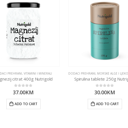
DACI PREHRANI
,
VITAMINI I MINERALI
DODACI PREHRANI
,
MORSKE ALGE I LJEKOVIT
nezij citrat 400g Nutrigold
Spirulina tablete 250g Nutri
0
out of 5
0
out of 5
37.00
KM
30.00
KM
ADD TO CART
ADD TO CART