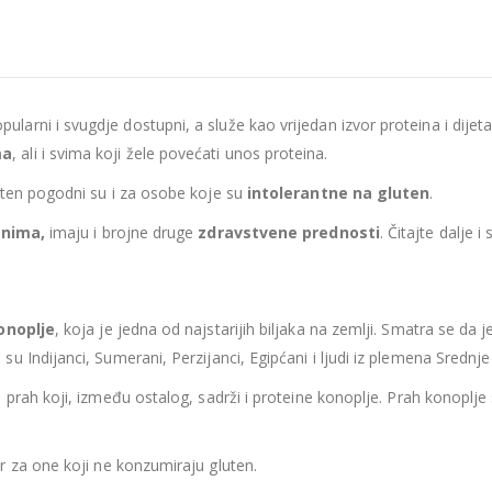
larni i svugdje dostupni, a služe kao vrijedan izvor proteina i dijeta
ma
, ali i svima koji žele povećati unos proteina.
uten pogodni su i za osobe koje su
intolerantne na gluten
.
inima,
imaju i brojne druge
zdravstvene prednosti
. Čitajte dalje i
konoplje
, koja je jedna od najstarijih biljaka na zemlji. Smatra se da 
u Indijanci, Sumerani, Perzijanci, Egipćani i ljudi iz plemena Srednj
 prah koji, između ostalog, sadrži i proteine konoplje. Prah konoplje 
r za one koji ne konzumiraju gluten.