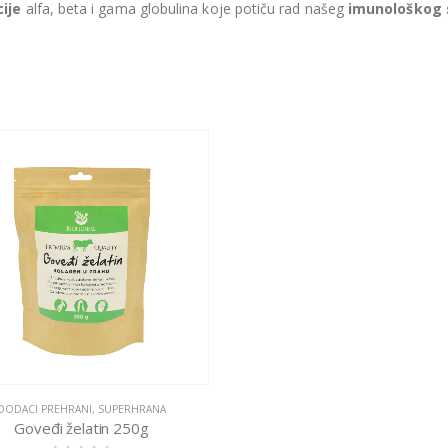
ije
alfa, beta i gama globulina koje potiču rad našeg
imunološkog 
DODACI PREHRANI
,
SUPERHRANA
Goveđi želatin 250g