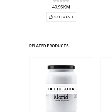
0
out of 5
40.95
KM
ADD TO CART
RELATED PRODUCTS
CK
OUT OF STOCK
OIZVODI
,
PROIZVODI
,
ZASLAĐIVAČI