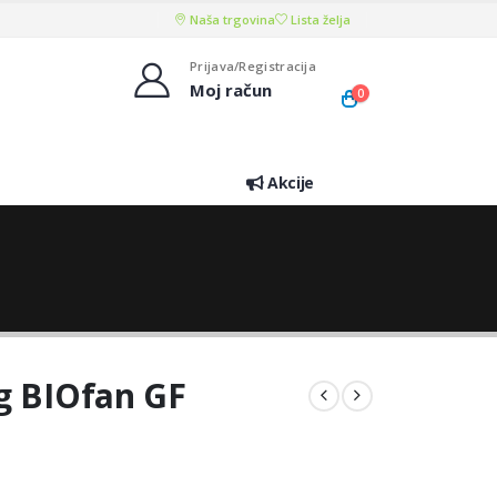
Naša trgovina
Lista želja
Prijava/Registracija
Moj račun
0
Akcije
0g BIOfan GF