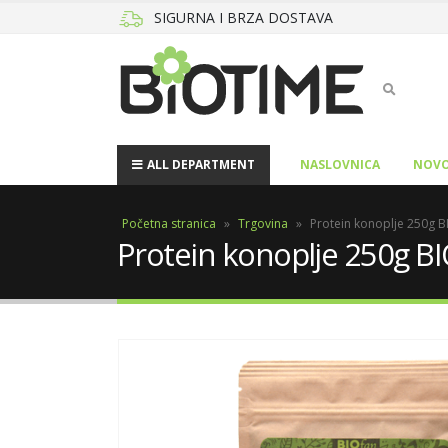
SIGURNA I BRZA DOSTAVA
ALL DEPARTMENT
NASLOVNICA
NOVO
Početna stranica
»
Trgovina
»
Protein konoplje 250g B
Protein konoplje 250g B