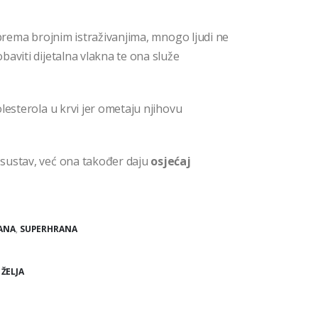
 prema brojnim istraživanjima, mnogo ljudi ne
aviti dijetalna vlakna te ona služe
lesterola u krvi jer ometaju njihovu
sustav, već ona također daju
osjećaj
ANA
,
SUPERHRANA
 ŽELJA