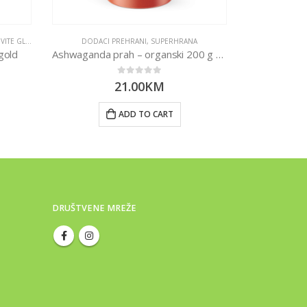
Me
E GLJIVE
DODACI PREHRANI
,
SUPERHRANA
gold
Ashwaganda prah – organski 200 g Nutrigold
0
out of 5
21.00
KM
ADD TO CART
DRUŠTVENE MREŽE