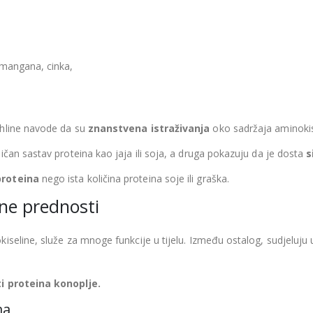
, mangana, cinka,
thline navode da su
znanstvena istraživanja
oko sadržaja aminokis
ičan sastav proteina kao jaja ili soja, a druga pokazuju da je dosta
s
roteina
nego ista količina proteina soje ili graška.
ene prednosti
iseline, služe za mnoge funkcije u tijelu. Između ostalog, sudjeluju
i proteina konoplje.
ma