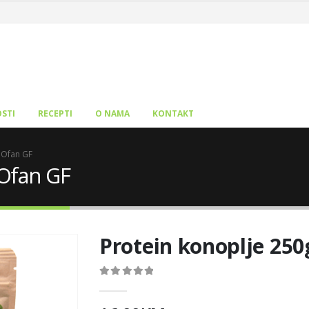
STI
RECEPTI
O NAMA
KONTAKT
IOfan GF
IOfan GF
Protein konoplje 25
0
out of 5