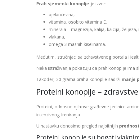
Prah sjemenki konoplje
je izvor:
bjelančevina,
vitamina, osobito vitamina E,
minerala – magnezija, kalija, kalcija, željeza
vlakana,
omega 3 masnih kiselinama.
Međutim, stručnjaci sa zdravstvenog portala Heal
Neka istraživanja pokazuju da prah konoplje ima sl
Također, 30 grama praha konoplje sadrži
manje p
Proteini konoplje – zdravstv
Proteini, odnosno njihove građevne jedinice aminok
intenzivnog treniranja.
U nastavku donosimo pregled najbitnijih
prednost
Proteini konoplje su bogati vlakni