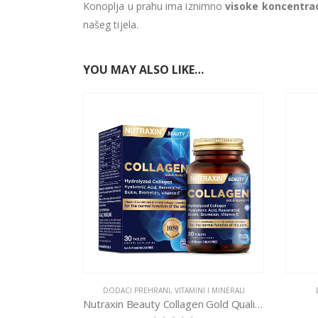
Konoplja u prahu ima iznimno
visoke koncentrac
našeg tijela.
YOU MAY ALSO LIKE…
DODACI PREHRANI
,
VITAMINI I MINERALI
Nutraxin Beauty Collagen Gold Quality tablete a30