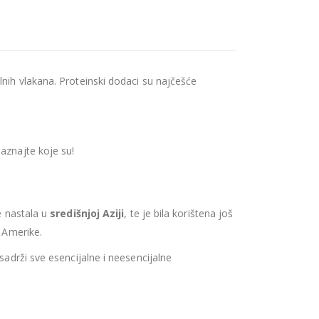
lnih vlakana. Proteinski dodaci su najčešće
 saznajte koje su!
je nastala u
središnjoj Aziji
, te je bila korištena još
e Amerike.
sadrži sve esencijalne i neesencijalne