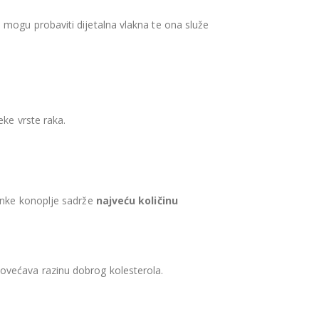
 mogu probaviti dijetalna vlakna te ona služe
eke vrste raka.
menke konoplje sadrže
najveću količinu
ovećava razinu dobrog kolesterola.