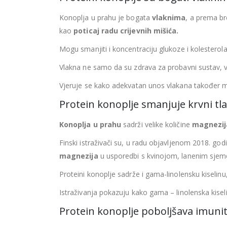
Konoplja u prahu je bogata
vlaknima
, a prema br
kao
poticaj radu crijevnih mišića.
Mogu smanjiti i koncentraciju glukoze i kolesterola
Vlakna ne samo da su zdrava za probavni sustav, 
Vjeruje se kako adekvatan unos vlakana također m
Protein konoplje smanjuje krvni tla
Konoplja u prahu
sadrži velike količine
magnezij
Finski istraživači su, u radu objavljenom 2018. go
magnezija
u usporedbi s kvinojom, lanenim sje
Proteini konoplje sadrže i gama-linolensku kiselin
Istraživanja pokazuju kako gama – linolenska kis
Protein konoplje poboljšava imuni