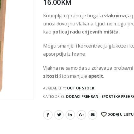
16.00
KM
Konoplja u prahu je bogata
vlaknima
, a
unosi dovoljno vlakana. Ljudi ne mogu prob
kao
poticaj radu crijevnih mišića.
Mogu smanjiti i koncentraciju glukoze i ko
apsorpciju iz hrane.
Vlakna ne samo da su zdrava za probavni 
sitosti
što smanjuje
apetit
.
AVAILABILITY:
OUT OF STOCK
CATEGORIES:
DODACI PREHRANI
,
SPORTSKA PREHR
DODAJ U LISTU