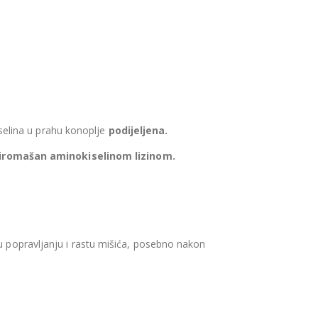
elina u prahu konoplje
podijeljena.
iromašan aminokiselinom lizinom.
 u popravljanju i rastu mišića, posebno nakon