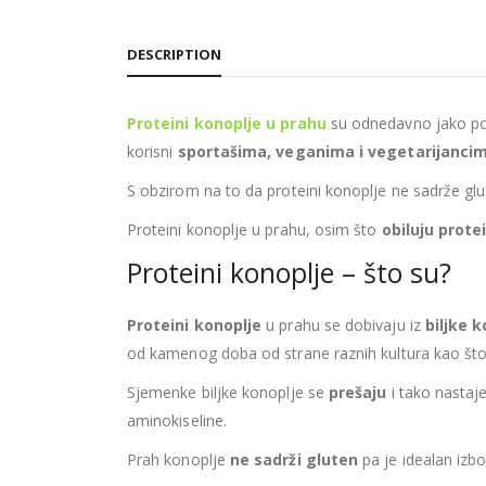
DESCRIPTION
Proteini konoplje u prahu
su odnedavno jako popu
korisni
sportašima, veganima i vegetarijanci
S obzirom na to da proteini konoplje ne sadrže gl
Proteini konoplje u prahu, osim što
obiluju prote
Proteini konoplje – što su?
Proteini konoplje
u prahu se dobivaju iz
biljke 
od kamenog doba od strane raznih kultura kao što s
Sjemenke biljke konoplje se
prešaju
i tako nastaje
aminokiseline.
Prah konoplje
ne sadrži gluten
pa je idealan izbo