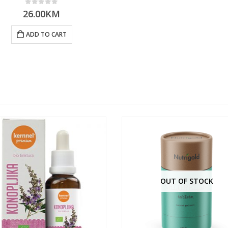
0
out of 5
26.00
KM
ADD TO CART
OUT OF STOCK