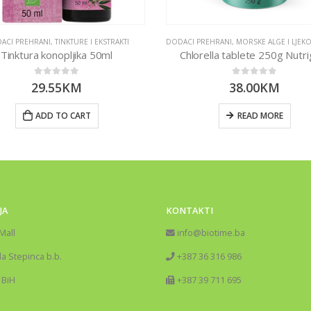
ACI PREHRANI
,
TINKTURE I EKSTRAKTI
DODACI PREHRANI
,
MORSKE ALGE I LJEKOVIT
Tinktura konopljika 50ml
Chlorella tablete 250g Nutri
0
out of 5
0
out of 5
29.55
KM
38.00
KM
ADD TO CART
READ MORE
JA
KONTAKTI
Mall
info@biotime.ba
la Stepinca b.b.
+387 36 316 986
 BiH
+387 39 711 695