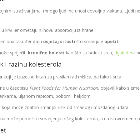
ojnim istraživanjima, mnogo ljudi ne unosi dovoljno vlakana. Ljudi ne
 u krvi jer ometaju njihovu apsorpciju iz hrane.
već ona također daju
osjećaj sitosti
što smanjuje
apetit
.
ože spriječiti
kronične bolesti
kao što su bolesti srca,
dijabetes
i n
k i razinu kolesterola
a
koji je izuzetno bitan za pravilan rad mišića, pa tako i srca.
dine u časopisu
Plant Foods for Human Nutrition
, objavili kako sje
menkama, uljanom repicom, bobom i heljdom.
u, koja može znatno smanjiti rizik od srčanog i moždanog udara.
elina može pomoći u smanjenju lošeg kolesterola, a da istovremeno p
tet