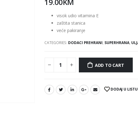
19.00
KM
visok udio vitamina E
zaštita stanica
veće pakiranje
CATEGORIES:
DODACI PREHRANI
,
SUPERHRANA
,
ULJ
ADD TO CART
DODAJ U LISTU