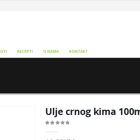
STI
RECEPTI
O NAMA
KONTAKT
Ulje crnog kima 100
0
out of 5