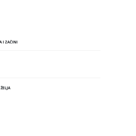
A I ZAČINI
 ŽELJA