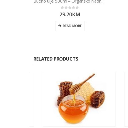
Bučino ulje 500ml – Organsko hladno prešano
0
out of 5
29.20
KM
READ MORE
RELATED PRODUCTS