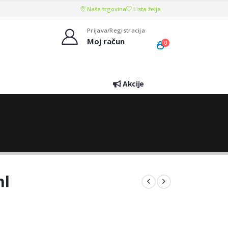
Naša trgovina
Lista želja
Prijava/Registracija
Moj račun
0
Akcije
ml