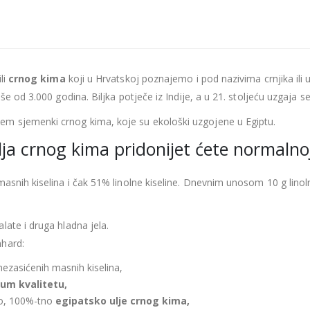
ili
crnog kima
koji u Hrvatskoj poznajemo i pod nazivima crnjika ili 
e od 3.000 godina. Biljka potječe iz Indije, a u 21. stoljeću uzgaja se
em sjemenki crnog kima, koje su ekološki uzgojene u Egiptu.
 crnog kima pridonijet ćete normalnoj 
masnih kiselina i čak 51% linolne kiseline. Dnevnim unosom 10 g linol
late i druga hladna jela.
nhard:
 nezasićenih masnih kiselina,
um kvalitetu,
avo, 100%-tno
egipatsko ulje crnog kima,