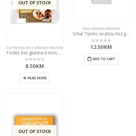
OUT OF STOCK
KRUH
,
ORGANSKI PROIZVODI
Schar Tijesto za pizzu bez glutena (2×150 g) 300 g
12.50
KM
0
out of 5
GLUTEN FREE
,
KRUH
,
ORGANSKI PROIZVODI
Tortilla Bez glutena 6 kom – 216g Old El Paso
ADD TO CART
8.50
KM
0
out of 5
READ MORE
OUT OF STOCK