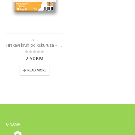
KRUH
Hrskavi kruh od kukuruza – Bez dodanog šećera 125g Nutrigold
2.50
KM
0
out of 5
READ MORE
O NAMA