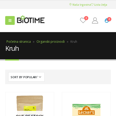
Naša trgovina
Lista želja
0
0
Početna stranica
»
Organski proizvodi
»
Kruh
Kruh