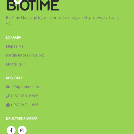
BioTime Mostar je trgovina prirodnih i organskih proizvoda.
Saznaj
više
…
LOKACIJA
Mepas Mall
Kardinala Stepinca b.b.
Mostar, BiH
KONTAKTI
info@biotime.ba
+387 36 316 986
+387 39 711 695
DRUŠTVENE MREŽE