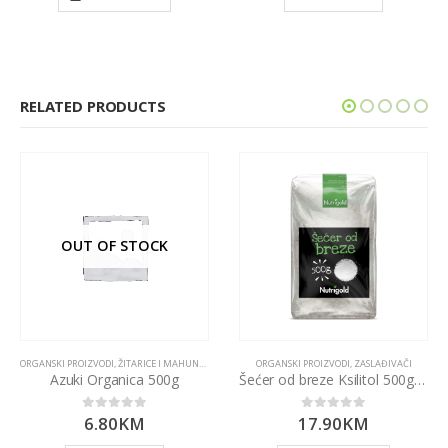
RELATED PRODUCTS
OUT OF STOCK
ORGANSKI PROIZVODI
,
ŽITARICE I MAHUNARKE
ORGANSKI PROIZVODI
,
ZASLAĐIVAČI
Azuki Organica 500g
Šećer od breze Ksilitol 500g Nutrigold
6.80
KM
17.90
KM
0
out of 5
0
out of 5