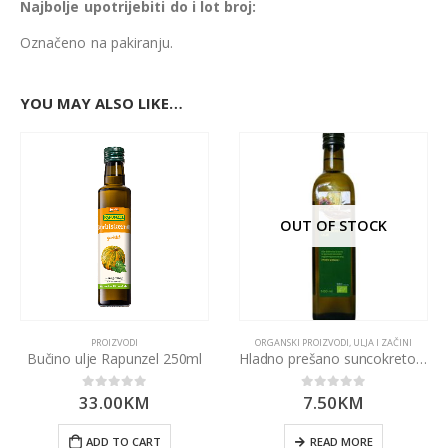
Najbolje upotrijebiti do i lot broj:
Označeno na pakiranju.
YOU MAY ALSO LIKE…
OUT OF STOCK
PROIZVODI
ORGANSKI PROIZVODI
,
ULJA I ZAČINI
Bučino ulje Rapunzel 250ml
Hladno prešano suncokretovo ulje 500ml
33.00
KM
7.50
KM
0
out of 5
0
out of 5
ADD TO CART
READ MORE