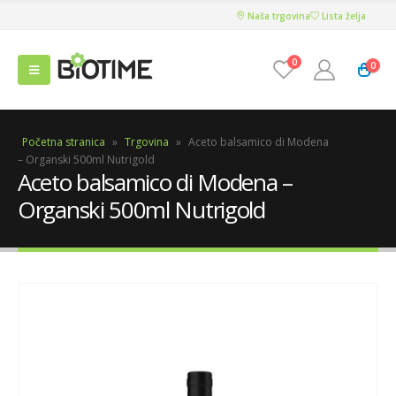
Naša trgovina
Lista želja
0
0
Početna stranica
»
Trgovina
»
Aceto balsamico di Modena
– Organski 500ml Nutrigold
Aceto balsamico di Modena –
Organski 500ml Nutrigold