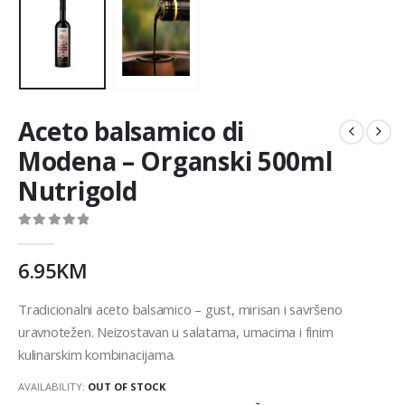
Aceto balsamico di
Modena – Organski 500ml
Nutrigold
0
out of 5
6.95
KM
Tradicionalni aceto balsamico – gust, mirisan i savršeno
uravnotežen. Neizostavan u salatama, umacima i finim
kulinarskim kombinacijama.
AVAILABILITY:
OUT OF STOCK