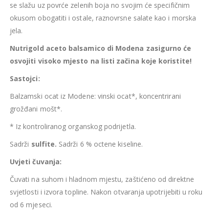
se slažu uz povrće zelenih boja no svojim će specifičnim
okusom obogatiti i ostale, raznovrsne salate kao i morska
jela.
Nutrigold aceto balsamico di Modena zasigurno će
osvojiti visoko mjesto na listi začina koje koristite!
Sastojci:
Balzamski ocat iz Modene: vinski ocat*, koncentrirani
grožđani mošt*.
* Iz kontroliranog organskog podrijetla.
Sadrži
sulfite.
Sadrži 6 % octene kiseline.
Uvjeti čuvanja:
Čuvati na suhom i hladnom mjestu, zaštićeno od direktne
svjetlosti i izvora topline. Nakon otvaranja upotrijebiti u roku
od 6 mjeseci.