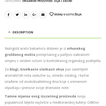
CATEGORIES:
ORGANSKI PROIZVODI
,
ULJA I ZAČINI
DODAJ U LISTU ŽELJA
DESCRIPTION
Nutrigold aceto balsamico dobiven je iz
vrhunskog
grožđanog mošta
pomiješanog u pažljivo izabranom
omjeru s vinskim octom iz kontroliranog organskog podrijetla.
Za
blagi, kiselkasto slatkasti okus
pun zanimljivih
aromatičnih nota zaslužne su, između ostalog, i bačve
izrađene od visokokvalitetnog drva koje s vremenom
otpuštaju i prenose svoje drvenaste note.
Tamne nijanse ovog izuzetnog proizvoda
svoju
popularnost bilježe najčešće u mediteranskoj kuhinji. Odlično