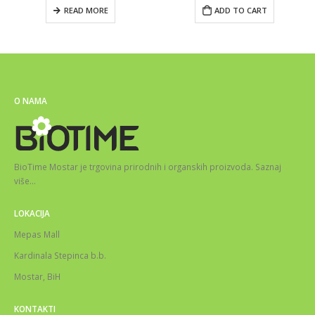
READ MORE
ADD TO CART
O NAMA
BioTime Mostar je trgovina prirodnih i organskih proizvoda.
Saznaj
više
…
LOKACIJA
Mepas Mall
Kardinala Stepinca b.b.
Mostar, BiH
KONTAKTI