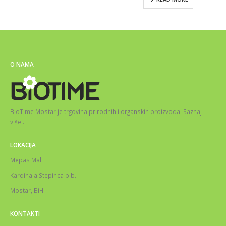
O NAMA
BioTime Mostar je trgovina prirodnih i organskih proizvoda.
Saznaj
više
…
LOKACIJA
Mepas Mall
Kardinala Stepinca b.b.
Mostar, BiH
KONTAKTI