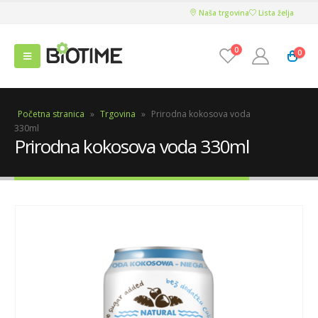
Naša trgovina
Lista želja
0
0
Početna stranica
»
Trgovina
»
Prirodna kokosova voda
330ml
Prirodna kokosova voda 330ml