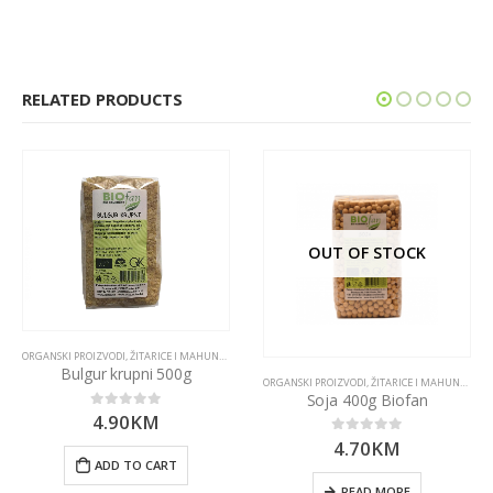
RELATED PRODUCTS
OUT OF STOCK
ORGANSKI PROIZVODI
,
ŽITARICE I MAHUNARKE
Bulgur krupni 500g
ORGANSKI PROIZVODI
,
ŽITARICE I MAHUNARKE
Soja 400g Biofan
4.90
KM
0
out of 5
4.70
KM
0
out of 5
ADD TO CART
READ MORE