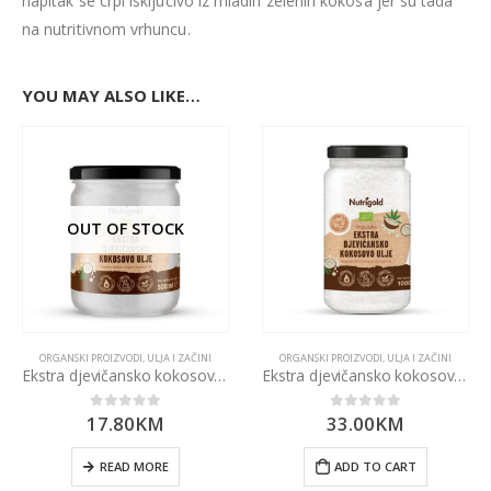
napitak se crpi isključivo iz mladih zelenih kokosa jer su tada
na nutritivnom vrhuncu.
YOU MAY ALSO LIKE…
OUT OF STOCK
ORGANSKI PROIZVODI
,
ULJA I ZAČINI
ORGANSKI PROIZVODI
,
ULJA I ZAČINI
Ekstra djevičansko kokosovo ulje 500ml
Ekstra djevičansko kokosovo ulje 1000ml
17.80
KM
33.00
KM
0
out of 5
0
out of 5
READ MORE
ADD TO CART