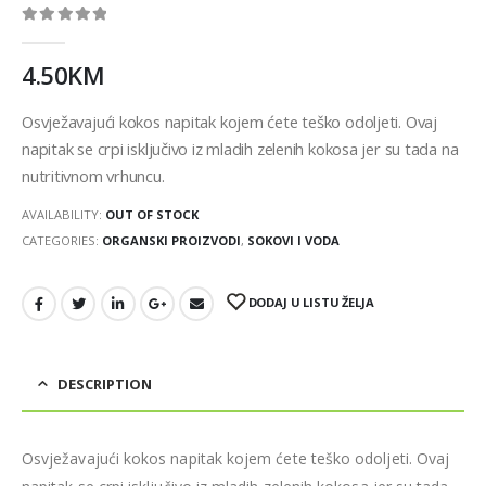
0
out of 5
4.50
KM
Osvježavajući kokos napitak kojem ćete teško odoljeti. Ovaj
napitak se crpi isključivo iz mladih zelenih kokosa jer su tada na
nutritivnom vrhuncu.
AVAILABILITY:
OUT OF STOCK
CATEGORIES:
ORGANSKI PROIZVODI
,
SOKOVI I VODA
DODAJ U LISTU ŽELJA
DESCRIPTION
Osvježavajući kokos napitak kojem ćete teško odoljeti. Ovaj