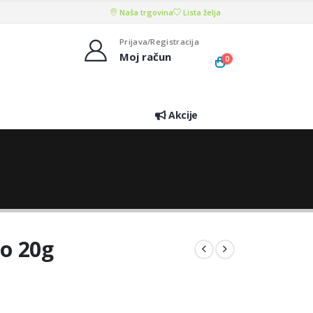
Naša trgovina
Lista želja
Prijava/Registracija
Moj račun
0
Akcije
o 20g