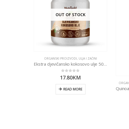
OUT OF STOCK
NKE I ORAŠIDI
ORGANSKI PROIZVODI
,
ULJA I ZAČINI
 200g
Ekstra djevičansko kokosovo ulje 500ml
0
out of 5
17.80
KM
ORGAN
RT
READ MORE