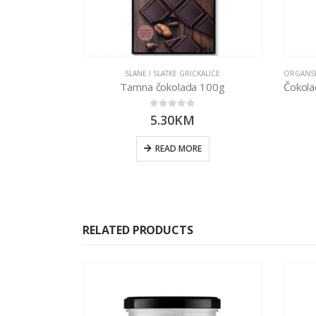
SLANE I SLATKE GRICKALICE
ORGANSK
Tamna čokolada 100g
0
out of 5
5.30
KM
READ MORE
RELATED PRODUCTS