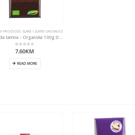
I PROIZVODI
,
SLANE I SLATKE GRICKALICE
Čokolada tamna – Organska 100g Dennree
0
out of 5
7.60
KM
READ MORE