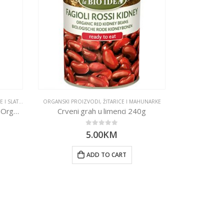
O
ATKE GRICKALICE
ORGANSKI PROIZVODI
,
ŽITARICE I MAHUNARKE
ORGANSKI
Čokolada tamna s 85% kakaa – Organska 100g Dennree
Crveni grah u limenci 240g
0
out of 5
5.00
KM
ADD TO CART