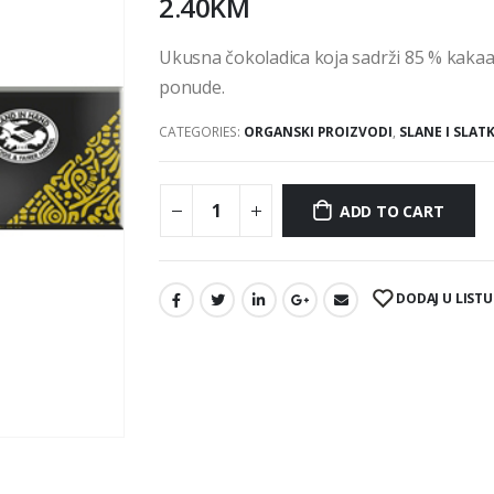
2.40
KM
Ukusna čokoladica koja sadrži 85 % kakaa,
ponude.
CATEGORIES:
ORGANSKI PROIZVODI
,
SLANE I SLAT
ADD TO CART
DODAJ U LISTU