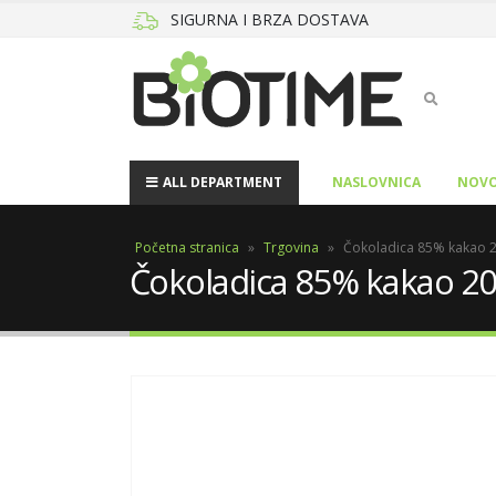
SIGURNA I BRZA DOSTAVA
ALL DEPARTMENT
NASLOVNICA
NOVO
Početna stranica
»
Trgovina
»
Čokoladica 85% kakao 
Čokoladica 85% kakao 2