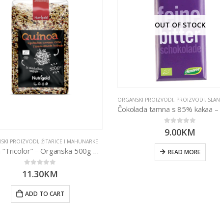
OUT OF STOCK
ORGANSKI PROIZVODI
,
PROIZVODI
,
SLANE I SL
0
out of 5
9.00
KM
SKI PROIZVODI
,
ŽITARICE I MAHUNARKE
Quinoa “Tricolor” – Organska 500g Nutrigold
READ MORE
0
out of 5
11.30
KM
ADD TO CART