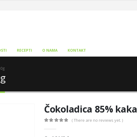
STI
RECEPTI
O NAMA
KONTAKT
20g
0g
Čokoladica 85% kaka
( There are no reviews yet. )
0
out of 5