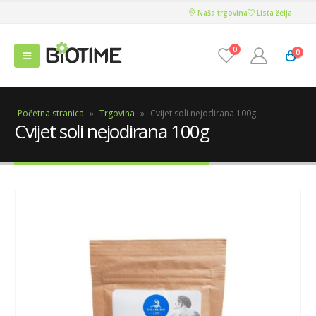
Naša trgovina
Lista želja
0
0
Početna stranica
»
Trgovina
»
Cvijet soli nejodirana 100g
Cvijet soli nejodirana 100g