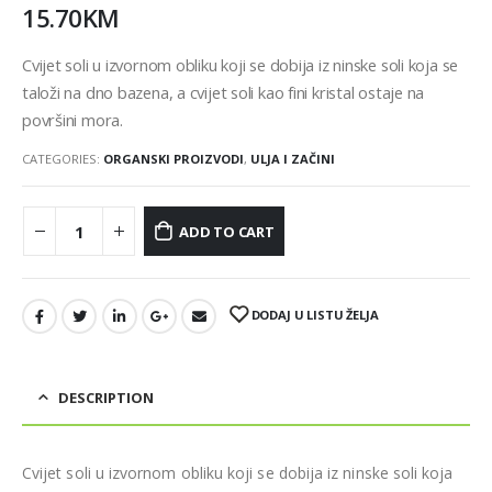
15.70
KM
Cvijet soli u izvornom obliku koji se dobija iz ninske soli koja se
taloži na dno bazena, a cvijet soli kao fini kristal ostaje na
površini mora.
CATEGORIES:
ORGANSKI PROIZVODI
,
ULJA I ZAČINI
ADD TO CART
DODAJ U LISTU ŽELJA
DESCRIPTION
Cvijet soli u izvornom obliku koji se dobija iz ninske soli koja