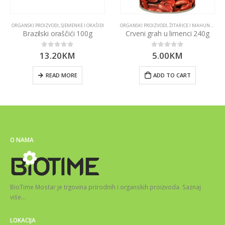
ORGANSKI PROIZVODI
,
SJEMENKE I ORAŠIDI
ORGANSKI PROIZVODI
,
ŽITARICE I MAHUNARKE
Brazilski oraščići 100g
Crveni grah u limenci 240g
13.20
KM
5.00
KM
0
out of 5
0
out of 5
READ MORE
ADD TO CART
O NAMA
BioTime Mostar je trgovina prirodnih i organskih proizvoda.
Saznaj
više
…
LOKACIJA