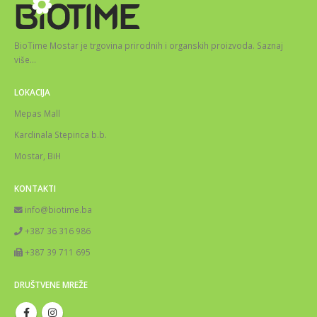
BioTime Mostar je trgovina prirodnih i organskih proizvoda.
Saznaj
više
…
LOKACIJA
Mepas Mall
Kardinala Stepinca b.b.
Mostar, BiH
KONTAKTI
info@biotime.ba
+387 36 316 986
+387 39 711 695
DRUŠTVENE MREŽE