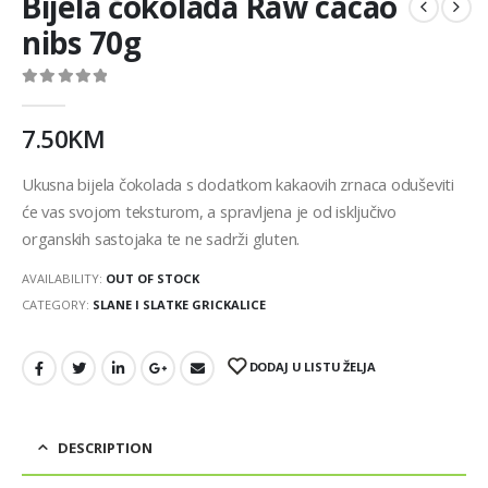
Bijela čokolada Raw cacao
nibs 70g
0
out of 5
7.50
KM
Ukusna bijela čokolada s dodatkom kakaovih zrnaca oduševiti
će vas svojom teksturom, a spravljena je od isključivo
organskih sastojaka te ne sadrži gluten.
AVAILABILITY:
OUT OF STOCK
CATEGORY:
SLANE I SLATKE GRICKALICE
DODAJ U LISTU ŽELJA
DESCRIPTION