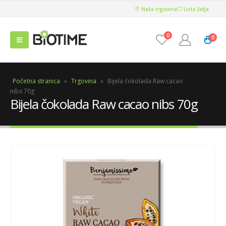
Naša trgovina
Lista želja
0
0
Početna stranica
»
Trgovina
»
Bijela čokolada Raw cacao
nibs 70g
Bijela čokolada Raw cacao nibs 70g