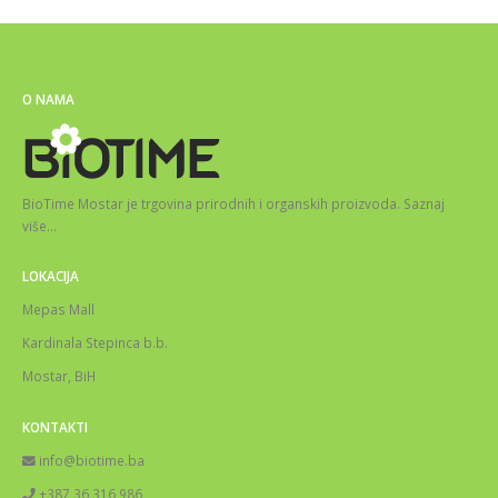
O NAMA
BioTime Mostar je trgovina prirodnih i organskih proizvoda.
Saznaj
više
…
LOKACIJA
Mepas Mall
Kardinala Stepinca b.b.
Mostar, BiH
KONTAKTI
info@biotime.ba
+387 36 316 986