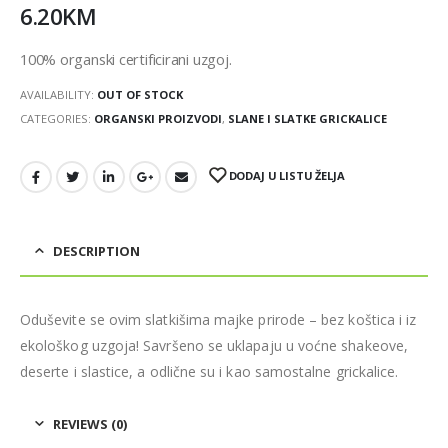
6.20
KM
100% organski certificirani uzgoj.
AVAILABILITY:
OUT OF STOCK
CATEGORIES:
ORGANSKI PROIZVODI
,
SLANE I SLATKE GRICKALICE
DODAJ U LISTU ŽELJA
DESCRIPTION
Oduševite se ovim slatkišima majke prirode – bez koštica i iz
ekološkog uzgoja! Savršeno se uklapaju u voćne shakeove,
deserte i slastice, a odlične su i kao samostalne grickalice.
REVIEWS (0)