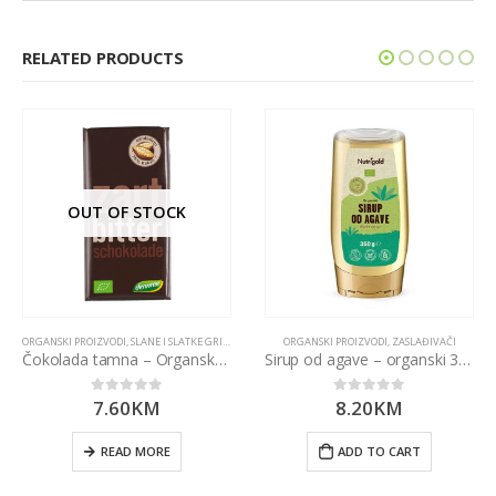
RELATED PRODUCTS
OUT OF STOCK
ORGANSKI PROIZVODI
,
SLANE I SLATKE GRICKALICE
ORGANSKI PROIZVODI
,
ZASLAĐIVAČI
Čokolada tamna – Organska 100g Dennree
Sirup od agave – organski 350g
7.60
KM
8.20
KM
0
out of 5
0
out of 5
READ MORE
ADD TO CART