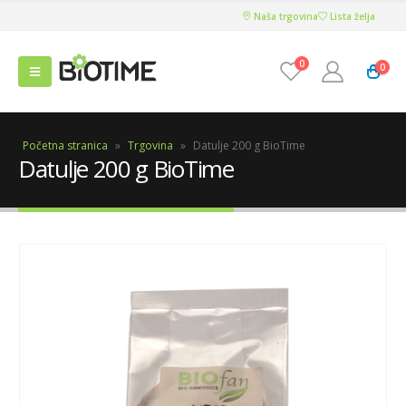
Naša trgovina
Lista želja
0
0
Početna stranica
»
Trgovina
»
Datulje 200 g BioTime
Datulje 200 g BioTime