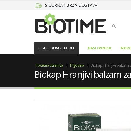
SIGURNA I BRZA DOSTAVA
ALL DEPARTMENT
NASLOVNICA
NOVO
Početna stranica
»
Trgovina
»
Biokap Hranjivi balzam 
Biokap Hranjivi balzam z