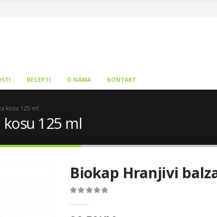
STI
RECEPTI
O NAMA
KONTAKT
za kosu 125 ml
a kosu 125 ml
Biokap Hranjivi balz
0
out of 5