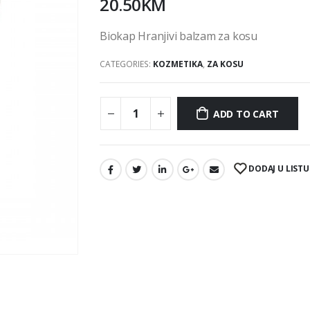
20.50
KM
Biokap Hranjivi balzam za kosu
CATEGORIES:
KOZMETIKA
,
ZA KOSU
ADD TO CART
DODAJ U LISTU