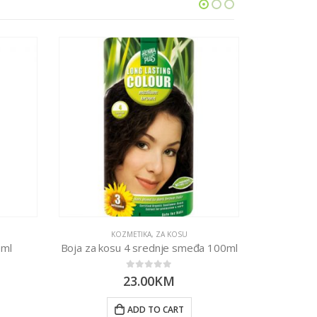
KOZMETIKA
,
ZA KOSU
KO
ml
Boja za kosu 4 srednje smeđa 100ml
Boja za ko
0
out of 5
23.00
KM
ADD TO CART