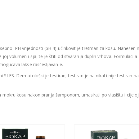
sebnoj PH vrijednosti (pH 4) učinkovit je tretman za kosu. Nanešen n
joj volumen i sjaj te je štiti od stvaranja duplih vrhova. Formulacija
 omogućava lakše rasčešljavanje.
i SLES. Dermatološki je testiran, testiran je na nikal i nije testiran n
 mokru kosu nakon pranja šamponom, umasirati po vlasištu i cijeloj d