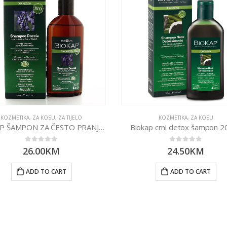
KOZMETIKA
,
ZA KOSU
,
ZA TIJELO
KOZMETIKA
,
ZA KOSU
BIOKAP ŠAMPON ZA ČESTO PRANJE KOSE I TUŠIRANJE 200ML
Biokap crni detox šampon 2
0
out of 5
0
out of 5
26.00
KM
24.50
KM
ADD TO CART
ADD TO CART