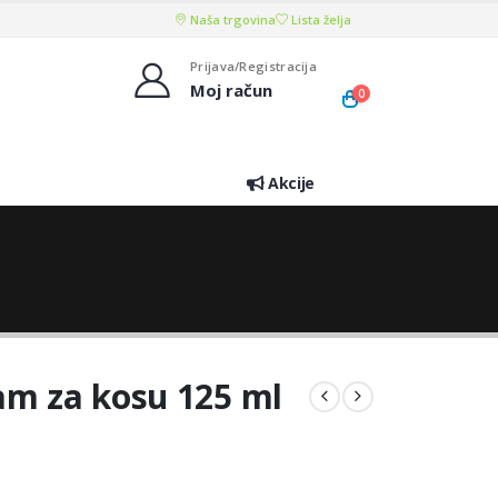
Naša trgovina
Lista želja
Prijava/Registracija
Moj račun
0
Akcije
am za kosu 125 ml