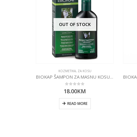
OUT OF STOCK
KOZMETIKA
,
ZA KOSU
BIOKAP ŠAMPON ZA MASNU KOSU 200ML
0
out of 5
18.00
KM
READ MORE