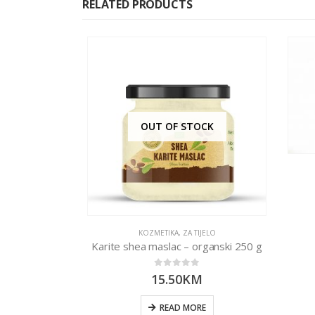
RELATED PRODUCTS
OUT OF STOCK
ZUBA
KOZMETIKA
,
ZA TIJELO
otection 100g
Karite shea maslac – organski 250 g
0
out of 5
15.50
KM
RT
READ MORE