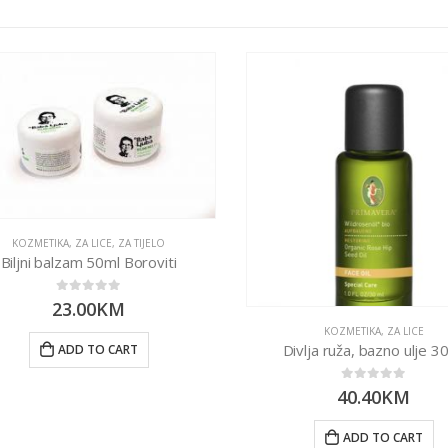
KOZMETIKA
,
ZA LICE
,
ZA TIJELO
Biljni balzam 50ml Boroviti
0
out of 5
23.00
KM
KOZMETIKA
,
ZA LICE
Divlja ruža, bazno ulje 30
ADD TO CART
0
out of 5
40.40
KM
ADD TO CART