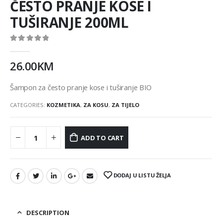
ČESTO PRANJE KOSE I
TUŠIRANJE 200ML
0
out of 5
26.00
KM
Šampon za često pranje kose i tuširanje BIO
CATEGORIES:
KOZMETIKA
,
ZA KOSU
,
ZA TIJELO
ADD TO CART
DODAJ U LISTU ŽELJA
DESCRIPTION