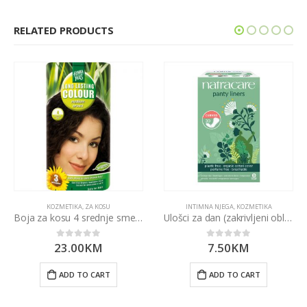
RELATED PRODUCTS
KOZMETIKA
,
ZA KOSU
INTIMNA NJEGA
,
KOZMETIKA
Boja za kosu 4 srednje smeđa 100ml
Ulošci za dan (zakrivljeni oblik) 30kom
23.00
KM
7.50
KM
0
out of 5
0
out of 5
ADD TO CART
ADD TO CART