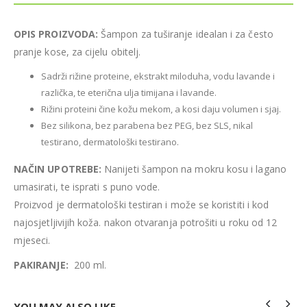
OPIS PROIZVODA:
Šampon za tuširanje idealan i za često
pranje kose, za cijelu obitelj.
Sadrži rižine proteine, ekstrakt miloduha, vodu lavande i
različka, te eterična ulja timijana i lavande.
Rižini proteini čine kožu mekom, a kosi daju volumen i sjaj.
Bez silikona, bez parabena bez PEG, bez SLS, nikal
testirano, dermatološki testirano.
NAČIN UPOTREBE:
Nanijeti šampon na mokru kosu i lagano
umasirati, te isprati s puno vode.
Proizvod je dermatološki testiran i može se koristiti i kod
najosjetljivijih koža. nakon otvaranja potrošiti u roku od 12
mjeseci.
PAKIRANJE:
200 ml.
YOU MAY ALSO LIKE…