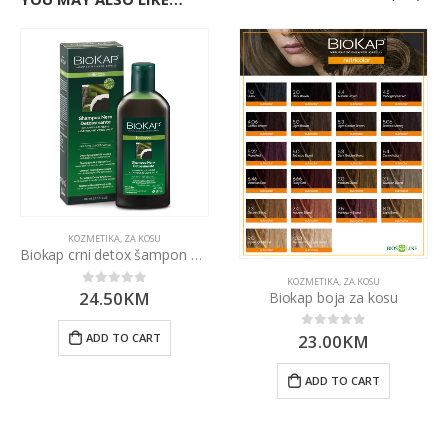
KOZMETIKA
,
ZA KOSU
Biokap crni detox šampon 200ml
KOZMETIKA
,
ZA KOSU
24.50
KM
0
out of 5
Biokap boja za kosu
23.00
KM
0
out of 5
ADD TO CART
ADD TO CART