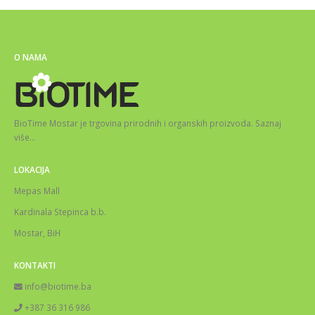
O NAMA
BioTime Mostar je trgovina prirodnih i organskih proizvoda.
Saznaj
više
…
LOKACIJA
Mepas Mall
Kardinala Stepinca b.b.
Mostar, BiH
KONTAKTI
info@biotime.ba
+387 36 316 986