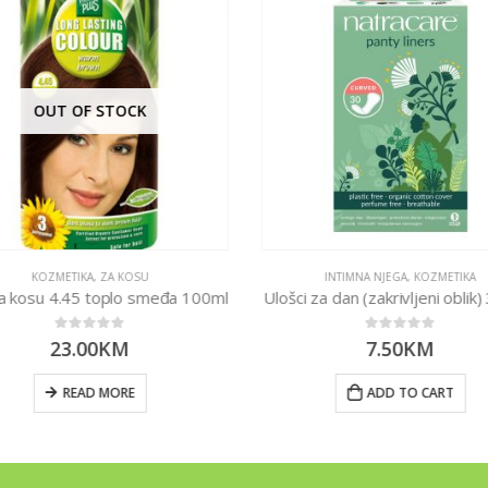
OUT OF STOCK
KOZMETIKA
,
ZA KOSU
INTIMNA NJEGA
,
KOZMETIKA
a kosu 4.45 toplo smeđa 100ml
Ulošci za dan (zakrivljeni oblik
0
out of 5
0
out of 5
23.00
KM
7.50
KM
READ MORE
ADD TO CART