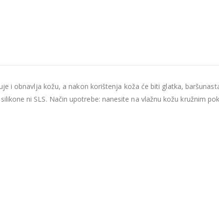
guje i obnavlja kožu, a nakon korištenja koža će biti glatka, baršunast
silikone ni SLS. Način upotrebe: nanesite na vlažnu kožu kružnim pokr