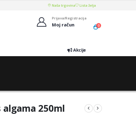
Naša trgovina
Lista želja
Prijava/Registracija
Moj račun
0
Akcije
o s algama 250ml