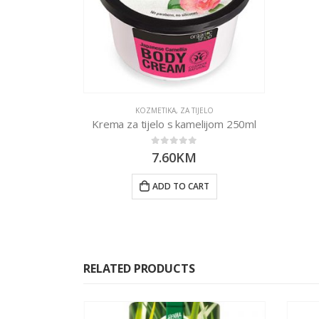
KOZMETIKA
,
ZA TIJELO
Krema za tijelo s kamelijom 250ml
0
out of 5
7.60
KM
ADD TO CART
RELATED PRODUCTS