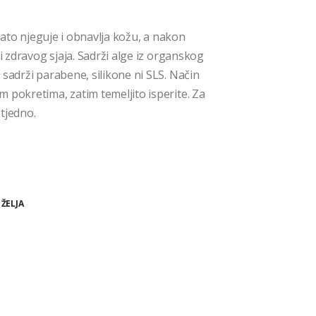
ogato njeguje i obnavlja kožu, a nakon
i zdravog sjaja. Sadrži alge iz organskog
 sadrži parabene, silikone ni SLS. Način
 pokretima, zatim temeljito isperite. Za
 tjedno.
 ŽELJA