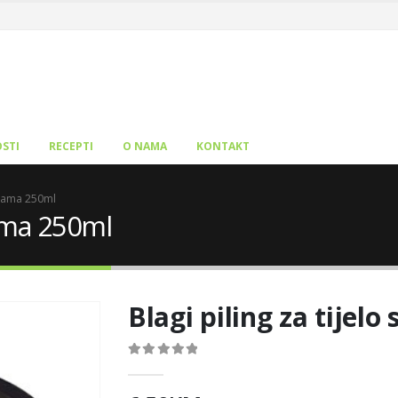
STI
RECEPTI
O NAMA
KONTAKT
algama 250ml
lgama 250ml
Blagi piling za tijel
0
out of 5