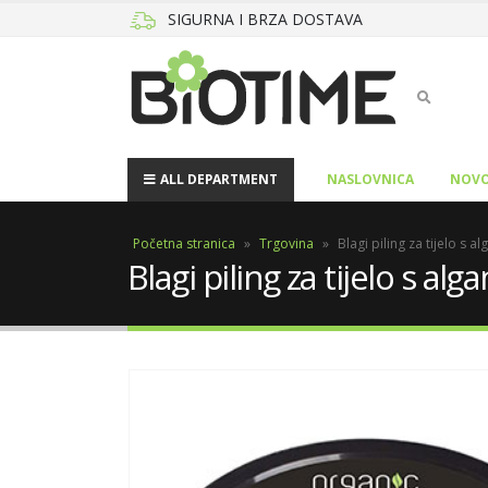
SIGURNA I BRZA DOSTAVA
ALL DEPARTMENT
NASLOVNICA
NOVO
Početna stranica
»
Trgovina
»
Blagi piling za tijelo s 
Blagi piling za tijelo s a