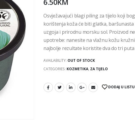
6.50
KM
Osvježavajući blagi piling za tijelo koji b
korištenja koža će biti glatka, baršunasta 
uzgoja i prirodnu morsku sol. Proizvod ne
upotrebe: nanesite na vlažnu kožu kružnim
najbolje rezultate koristite dva do tri puta
AVAILABILITY:
OUT OF STOCK
CATEGORIES:
KOZMETIKA
,
ZA TIJELO
DODAJ U LISTU