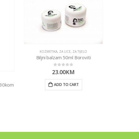
O
KOZMETIKA
,
ZA LICE
,
ZA TIJELO
Biljni balzam 50ml Boroviti
0
out of 5
23.00
KM
KO
) 30kom
Karite shea
ADD TO CART