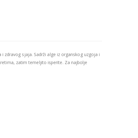
a i zdravog sjaja. Sadrži alge iz organskog uzgoja i
etima, zatim temeljito isperite. Za najbolje