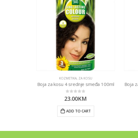
ETIKA
KOZMETIKA
,
ZA KOSU
 5ml
Boja za kosu 4 srednje smeđa 100ml
Boja z
0
out of 5
23.00
KM
RT
ADD TO CART