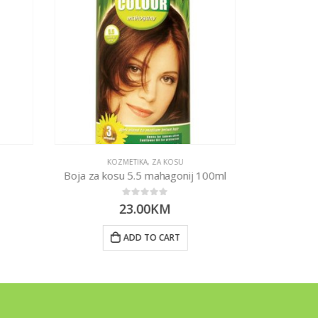
KOZMETIKA
,
ZA KOSU
KO
Boja za kosu 5.5 mahagonij 100ml
Boja za kos
0
out of 5
23.00
KM
ADD TO CART