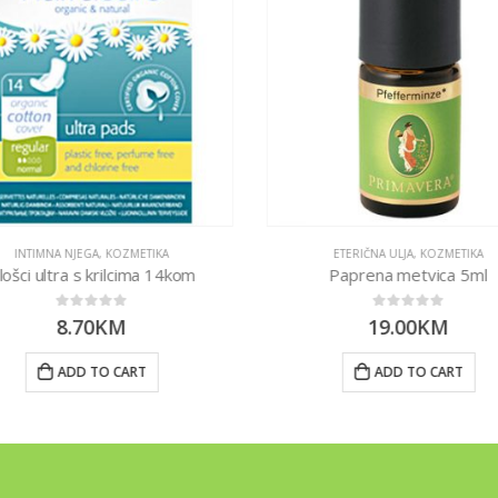
INTIMNA NJEGA
,
KOZMETIKA
ETERIČNA ULJA
,
KOZMETIKA
lošci ultra s krilcima 14kom
Paprena metvica 5ml
0
out of 5
0
out of 5
8.70
KM
19.00
KM
ADD TO CART
ADD TO CART