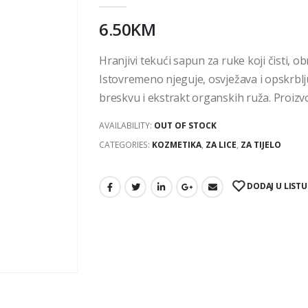
6.50
KM
Hranjivi tekući sapun za ruke koji čisti, 
Istovremeno njeguje, osvježava i opskrbl
breskvu i ekstrakt organskih ruža. Proizvo
AVAILABILITY:
OUT OF STOCK
CATEGORIES:
KOZMETIKA
,
ZA LICE
,
ZA TIJELO
DODAJ U LISTU