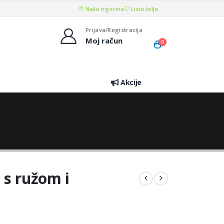
Naša trgovina
Lista želja
Prijava/Registracija
Moj račun
0
Akcije
 s ružom i