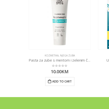
 TIJELO
KOZMETIKA
,
NJEGA ZUBA
100g
Pasta za zube s mentom i zelenim čajem 75ml
U
0
out of 5
10.00
KM
RT
ADD TO CART