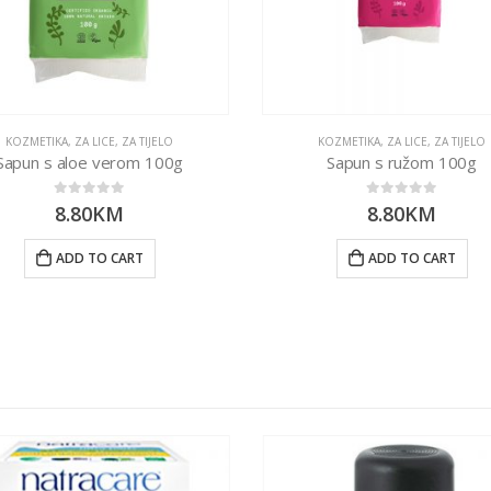
KOZMETIKA
,
ZA LICE
,
ZA TIJELO
KOZMETIKA
,
ZA LICE
,
ZA TIJELO
Sapun s aloe verom 100g
Sapun s ružom 100g
0
out of 5
0
out of 5
8.80
KM
8.80
KM
ADD TO CART
ADD TO CART