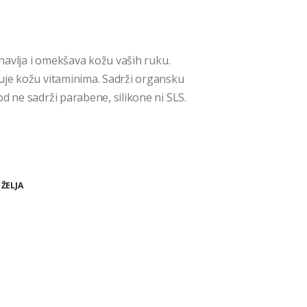
obnavlja i omekšava kožu vaših ruku.
juje kožu vitaminima. Sadrži organsku
d ne sadrži parabene, silikone ni SLS.
 ŽELJA