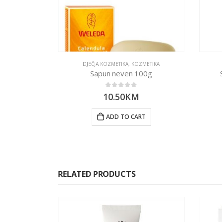
DJEČJA KOZMETIKA
,
KOZMETIKA
Sapun neven 100g
0
out of 5
10.50
KM
ADD TO CART
RELATED PRODUCTS