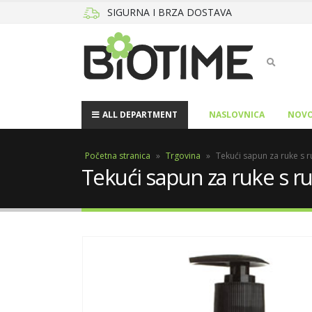
SIGURNA I BRZA DOSTAVA
ALL DEPARTMENT
NASLOVNICA
NOVO
Početna stranica
»
Trgovina
»
Tekući sapun za ruke s
Tekući sapun za ruke s 