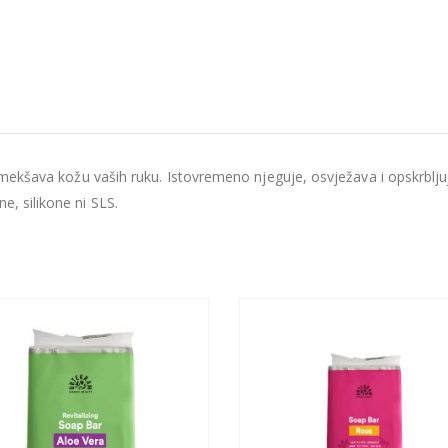
i omekšava kožu vaših ruku. Istovremeno njeguje, osvježava i opskrblj
e, silikone ni SLS.