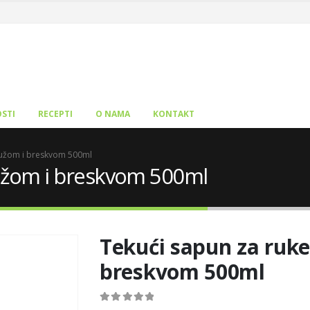
STI
RECEPTI
O NAMA
KONTAKT
 ružom i breskvom 500ml
ružom i breskvom 500ml
Tekući sapun za ruke
breskvom 500ml
0
out of 5