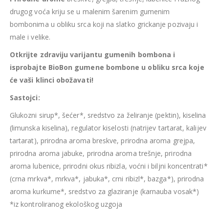
drugog voća kriju se u malenim šarenim gumenim
bombonima u obliku srca koji na slatko grickanje pozivaju i
male i velike.
Otkrijte zdraviju varijantu gumenih bombona i
isprobajte BioBon gumene bombone u obliku srca koje
će vaši klinci obožavati!
Sastojci:
Glukozni sirup*, šećer*, sredstvo za želiranje (pektin), kiselina
(limunska kiselina), regulator kiselosti (natrijev tartarat, kalijev
tartarat), prirodna aroma breskve, prirodna aroma grejpa,
prirodna aroma jabuke, prirodna aroma trešnje, prirodna
aroma lubenice, prirodni okus ribizla, voćni i biljni koncentrati*
(crna mrkva*, mrkva*, jabuka*, crni ribizl*, bazga*), prirodna
aroma kurkume*, sredstvo za glaziranje (karnauba vosak*)
*iz kontroliranog ekološkog uzgoja