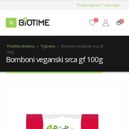
Naša trgovina
Lista želja
0
0
Početna stranica
»
Trgovina
»
Bomboni veganski srca gf
100g
Bomboni veganski srca gf 100g