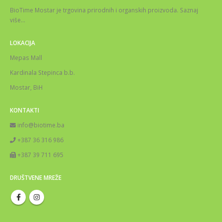
BioTime Mostar je trgovina prirodnih i organskih proizvoda.
Saznaj
više
…
LOKACIJA
Mepas Mall
Kardinala Stepinca b.b.
Mostar, BiH
KONTAKTI
info@biotime.ba
+387 36 316 986
+387 39 711 695
DRUŠTVENE MREŽE