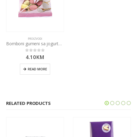
PROIZVODI
Bomboni gumeni sa jogurtom gf 100g
4.10
KM
0
out of 5
READ MORE
RELATED PRODUCTS