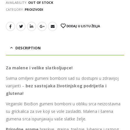
AVAILABILITY:
OUT OF STOCK
CATEGORY:
PROIZVODI
DODAJ U LISTU ŽELJA
DESCRIPTION
Za malene i velike slatkoljupce!
Svima omiljeni gumeni bomboni sad su dostupni u zdravijoj
varijanti –
bez sastojaka životinjskog podrijetla i
glutena!
Veganski BioBon gumeni bomboni u obliku srca neizostavna
su grickalica za sve koji se vole zasladiti. Malena i šarena
gumena srca ispunjavaju vaše slatke želje.
Prirodne arome
breskve, grejpa, trešnje, lubenice i raznog