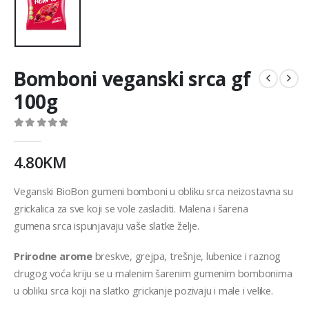
Bomboni veganski srca gf
100g
0
out of 5
4.80
KM
Veganski BioBon gumeni bomboni u obliku srca neizostavna su
grickalica za sve koji se vole zasladiti. Malena i šarena
gumena srca ispunjavaju vaše slatke želje.
Prirodne arome
breskve, grejpa, trešnje, lubenice i raznog
drugog voća kriju se u malenim šarenim gumenim bombonima
u obliku srca koji na slatko grickanje pozivaju i male i velike.