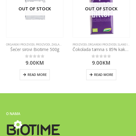
OUT OF STOCK
OUT OF STOCK
ORGANSKI PROIZVODI
,
PROIZVODI
,
ZASLAĐIVAČI
PROIZVODI
,
ORGANSKI PROIZVODI
,
SLANE I SLATKE GRICKALICE
Šećer sirovi Biotime 500g
Čokolada tamna s 85% kakaa – Organska 100g Dennree
9.00
KM
9.00
KM
0
out of 5
0
out of 5
READ MORE
READ MORE
O NAMA