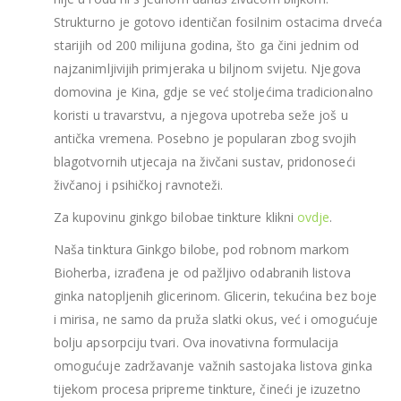
Strukturno je gotovo identičan fosilnim ostacima drveća
starijih od 200 milijuna godina, što ga čini jednim od
najzanimljivijih primjeraka u biljnom svijetu. Njegova
domovina je Kina, gdje se već stoljećima tradicionalno
koristi u travarstvu, a njegova upotreba seže još u
antička vremena. Posebno je popularan zbog svojih
blagotvornih utjecaja na živčani sustav, pridonoseći
živčanoj i psihičkoj ravnoteži.
Za kupovinu ginkgo bilobae tinkture klikni
ovdje
.
Naša tinktura Ginkgo bilobe, pod robnom markom
Bioherba, izrađena je od pažljivo odabranih listova
ginka natopljenih glicerinom. Glicerin, tekućina bez boje
i mirisa, ne samo da pruža slatki okus, već i omogućuje
bolju apsorpciju tvari. Ova inovativna formulacija
omogućuje zadržavanje važnih sastojaka listova ginka
tijekom procesa pripreme tinkture, čineći je izuzetno