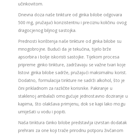
učinkovitom.
Dnevna doza naše tinkture od ginka bilobe odgovara
500 mg, pružajući konzistentnu i preciznu količinu ovog
dragocjenog biljnog sastojka.
Prednosti korištenja naše tinkture od ginka bilobe su
mnogobrojne. Budući da je tekućina, tijelo brže
apsorbira i bolje iskoristi sastojke. Tijekom procesa
pripreme ginko tinkture, zadržavaju se važne tvari koje
listovi ginka bilobe sadrže, pružajući maksimalnu korist.
Dodatno, formulacija tinkture ne sadrži alkohol, što je
čini prikladnom za različite korisnike. Pakiranje u
staklenoj ambalaži omogućuje jednostavno doziranje u
kapima, što olakšava primjenu, dok se kapi lako mogu
umiješati u vodu i popiti.
Naša tinktura Ginko bilobe predstavlja izvrstan dodatak
prehrani za one koji traže prirodnu potporu živčanom