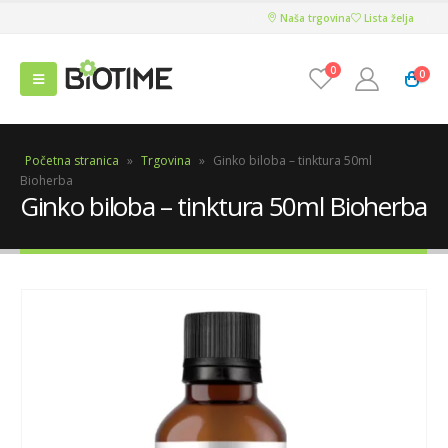
Naša trgovina
Lista želja
0
0
Početna stranica
»
Trgovina
»
Ginko biloba – tinktura 50ml
Bioherba
Ginko biloba – tinktura 50ml Bioherba