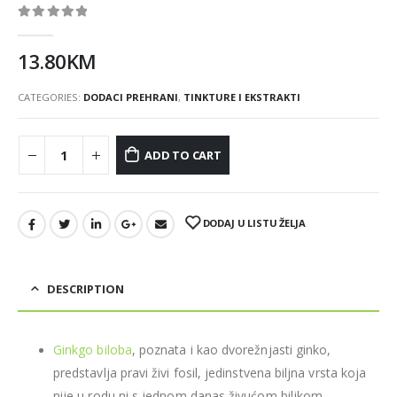
0
out of 5
13.80
KM
CATEGORIES:
DODACI PREHRANI
,
TINKTURE I EKSTRAKTI
ADD TO CART
DODAJ U LISTU ŽELJA
DESCRIPTION
Ginkgo biloba
, poznata i kao dvorežnjasti ginko,
predstavlja pravi živi fosil, jedinstvena biljna vrsta koja
nije u rodu ni s jednom danas živućom biljkom.