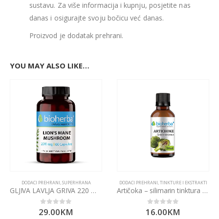
sustavu. Za više informacija i kupnju, posjetite nas
danas i osigurajte svoju bočicu već danas.
Proizvod je dodatak prehrani.
YOU MAY ALSO LIKE…
DODACI PREHRANI
,
SUPERHRANA
DODACI PREHRANI
,
TINKTURE I EKSTRAKTI
GLJIVA LAVLJA GRIVA 220 mg 100 kapsula Bioherba
Artičoka – silimarin tinktura 50ml Bioherba
29.00
KM
16.00
KM
0
out of 5
0
out of 5