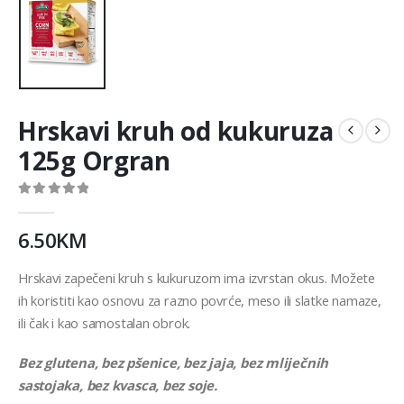
Hrskavi kruh od kukuruza
125g Orgran
0
out of 5
6.50
KM
Hrskavi zapečeni kruh s kukuruzom ima izvrstan okus. Možete
ih koristiti kao osnovu za razno povrće, meso ili slatke namaze,
ili čak i kao samostalan obrok.
Bez glutena, bez pšenice, bez jaja, bez mliječnih
sastojaka, bez kvasca, bez soje.