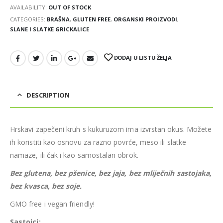
AVAILABILITY:
OUT OF STOCK
CATEGORIES:
BRAŠNA
,
GLUTEN FREE
,
ORGANSKI PROIZVODI
,
SLANE I SLATKE GRICKALICE
DODAJ U LISTU ŽELJA
DESCRIPTION
Hrskavi zapečeni kruh s kukuruzom ima izvrstan okus. Možete
ih koristiti kao osnovu za razno povrće, meso ili slatke
namaze, ili čak i kao samostalan obrok.
Bez glutena, bez pšenice, bez jaja, bez mliječnih sastojaka,
bez kvasca, bez soje.
GMO free i vegan friendly!
Sastojci: