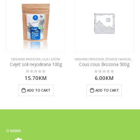
ORGANSKI PROIZVODI
,
ULJA I ZAČINI
ORGANSKI PROIZVODI
,
ŽITARICE I MAHUNARKE
Cvijet soli nejodirana 100g
Cous cous Ekozona 500g
15.70
KM
6.00
KM
0
out of 5
0
out of 5
ADD TO CART
ADD TO CART
O NAMA