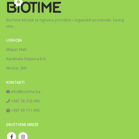
BioTime Mostar je trgovina prirodnih i organskih proizvoda.
Saznaj
više
…
LOKACIJA
Mepas Mall
Kardinala Stepinca b.b.
Mostar, BiH
KONTAKTI
info@biotime.ba
+387 36 316 986
+387 39 711 695
DRUŠTVENE MREŽE