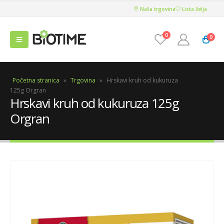
Naša trgovina
Lista želja
0
0
Početna stranica
»
Trgovina
»
Hrskavi kruh od kukuruza
125g Orgran
Hrskavi kruh od kukuruza 125g
Orgran