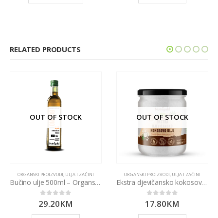
RELATED PRODUCTS
OUT OF STOCK
OUT OF STOCK
ORGANSKI PROIZVODI
,
ULJA I ZAČINI
ORGANSKI PROIZVODI
,
ULJA I ZAČINI
Bučino ulje 500ml – Organsko hladno prešano
Ekstra djevičansko kokosovo ulje 500ml
29.20
KM
17.80
KM
0
out of 5
0
out of 5