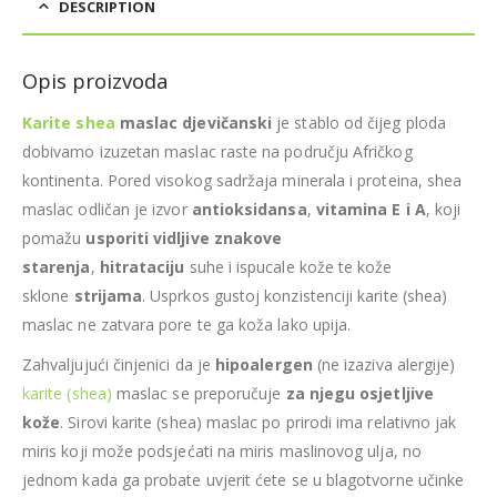
DESCRIPTION
Opis proizvoda
Karite shea
maslac djevičanski
je stablo od čijeg ploda
dobivamo izuzetan maslac raste na području Afričkog
kontinenta. Pored visokog sadržaja minerala i proteina, shea
maslac odličan je izvor
antioksidansa
,
vitamina E i A
, koji
pomažu
usporiti vidljive znakove
starenja
,
hitrataciju
suhe i ispucale kože te kože
sklone
strijama
. Usprkos gustoj konzistenciji karite (shea)
maslac ne zatvara pore te ga koža lako upija.
Zahvaljujući činjenici da je
hipoalergen
(ne izaziva alergije)
karite (shea)
maslac se preporučuje
za njegu osjetljive
kože
. Sirovi karite (shea) maslac po prirodi ima relativno jak
miris koji može podsjećati na miris maslinovog ulja, no
jednom kada ga probate uvjerit ćete se u blagotvorne učinke