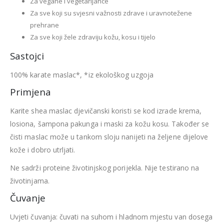
Za vegane i vegetarijance
Za sve koji su svjesni važnosti zdrave i uravnotežene
prehrane
Za sve koji žele zdraviju kožu, kosu i tijelo
Sastojci
100% karate maslac*, *iz ekološkog uzgoja
Primjena
Karite shea maslac djevičanski koristi se kod izrade krema,
losiona, šampona pakunga i maski za kožu kosu. Također se
čisti maslac može u tankom sloju nanijeti na željene dijelove
kože i dobro utrljati.
Ne sadrži proteine životinjskog porijekla. Nije testirano na
životinjama.
Čuvanje
Uvjeti čuvanja: čuvati na suhom i hladnom mjestu van dosega