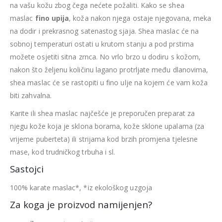
na vašu kožu zbog čega nećete požaliti. Kako se shea
maslac
fino upija
, koža nakon njega ostaje njegovana, meka
na dodir i prekrasnog satenastog sjaja. Shea maslac će na
sobnoj temperaturi ostati u krutom stanju a pod prstima
možete osjetiti sitna zrnca. No vrlo brzo u dodiru s kožom,
nakon što željenu količinu lagano protrljate među dlanovima,
shea maslac će se rastopiti u fino ulje na kojem će vam koža
biti zahvalna.
Karite ili shea maslac najčešće je preporučen preparat za
njegu kože koja je sklona borama, kože sklone upalama (za
vrijeme puberteta) ili strijama kod brzih promjena tjelesne
mase, kod trudničkog trbuha i sl.
Sastojci
100% karate maslac*, *iz ekološkog uzgoja
Za koga je proizvod namijenjen?