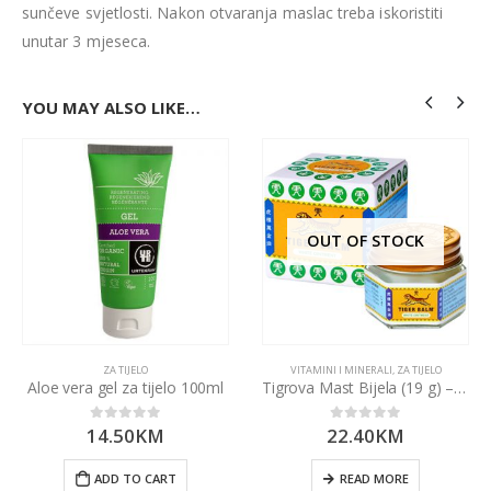
sunčeve svjetlosti. Nakon otvaranja maslac treba iskoristiti
unutar 3 mjeseca.
YOU MAY ALSO LIKE…
OUT OF STOCK
ZA TIJELO
VITAMINI I MINERALI
,
ZA TIJELO
Aloe vera gel za tijelo 100ml
Tigrova Mast Bijela (19 g) – EuroVita
14.50
KM
22.40
KM
0
out of 5
0
out of 5
ADD TO CART
READ MORE