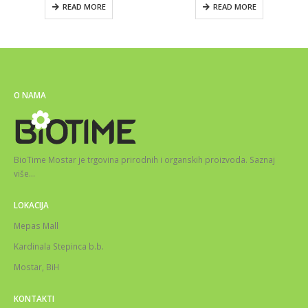
READ MORE
READ MORE
O NAMA
BioTime Mostar je trgovina prirodnih i organskih proizvoda.
Saznaj
više
…
LOKACIJA
Mepas Mall
Kardinala Stepinca b.b.
Mostar, BiH
KONTAKTI