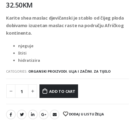
32.50
KM
Karite shea maslac djevičanski je stablo od čijeg ploda
dobivamo izuzetan maslac raste na području Afričkog
kontinenta.
njeguje
štiti
hidratizira
CATEGORIES:
ORGANSKI PROIZVODI
,
ULJA I ZAČINI
,
ZA TIJELO
ADD TO CART
DODAJ U LISTU ŽELJA