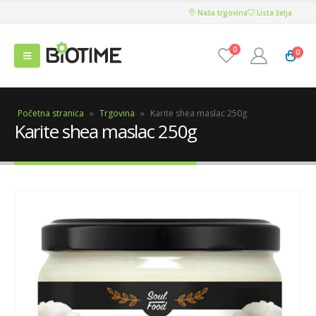
Naša trgovina
Lista želja
0
0
Početna stranica
»
Trgovina
»
Karite shea maslac 250g
Karite shea maslac 250g