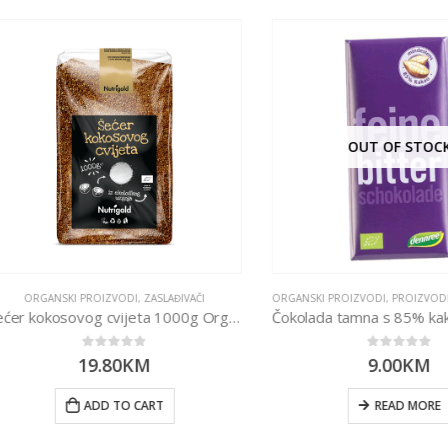
OUT OF STOCK
RGANSKI PROIZVODI
,
ZASLAĐIVAČI
ORGANSKI PROIZVODI
,
PROIZVODI
,
SLANE I SL
Šećer kokosovog cvijeta 1000g Organski
0
out of 5
0
out of 5
19.80
KM
9.00
KM
ADD TO CART
READ MORE