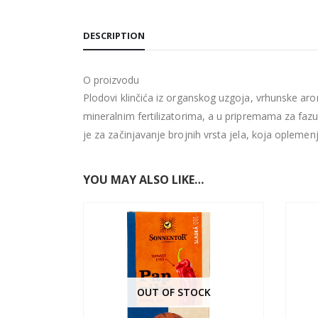
DESCRIPTION
O proizvodu
Plodovi klinčića iz organskog uzgoja, vrhunske arome
mineralnim fertilizatorima, a u pripremama za fazu
je za začinjavanje brojnih vrsta jela, koja opleme
YOU MAY ALSO LIKE…
OUT OF STOCK