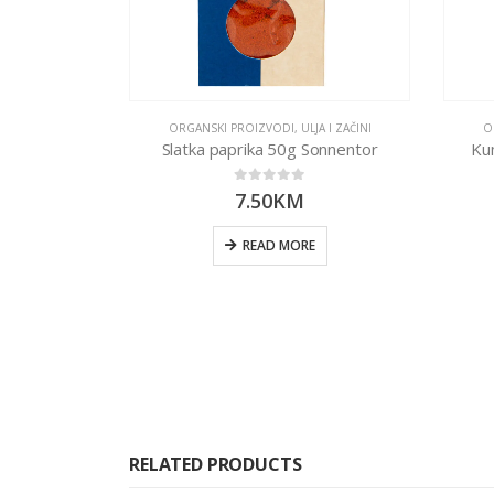
ORGANSKI PROIZVODI
,
ULJA I ZAČINI
O
Slatka paprika 50g Sonnentor
Ku
0
out of 5
7.50
KM
READ MORE
RELATED PRODUCTS