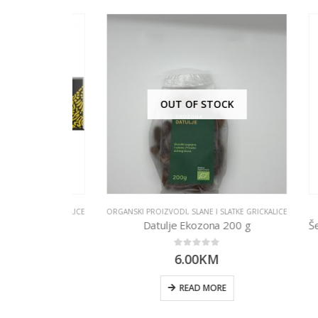
OUT OF STOCK
SLATKE GRICKALICE
ORGANSKI PROIZVODI
,
SLANE I SLATKE GRICKALICE
O
kao 20g
Datulje Ekozona 200 g
0
out of 5
6.00
KM
RT
READ MORE