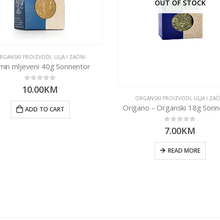
OUT OF STOCK
RGANSKI PROIZVODI
,
ULJA I ZAČINI
min mljeveni 40g Sonnentor
0
out of 5
10.00
KM
ORGANSKI PROIZVODI
,
ULJA I ZAČ
Origano – Organski 18g Sonn
ADD TO CART
0
out of 5
7.00
KM
READ MORE