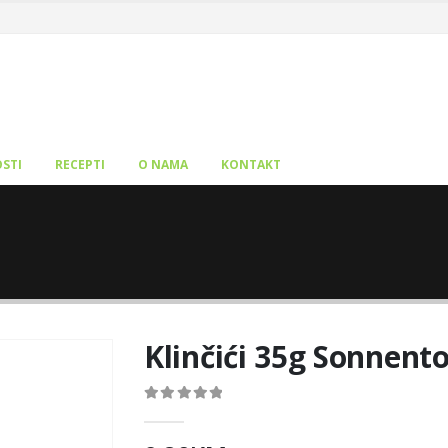
STI
RECEPTI
O NAMA
KONTAKT
Klinčići 35g Sonnento
0
out of 5