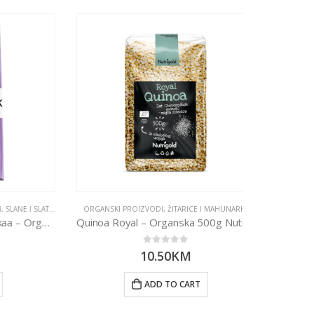
ATKE GRICKALICE
ORGANSKI PROIZVODI
,
ŽITARICE I MAHUNARKE
Čokolada tamna s 85% kakaa – Organska 100g Dennree
Quinoa Royal – Organska 500g Nutrigold
0
out of 5
10.50
KM
BRAŠNA
ADD TO CART