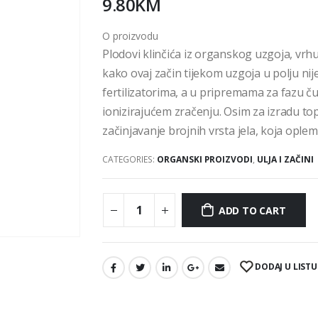
9.80
KM
O proizvodu
Plodovi klinčića iz organskog uzgoja, vrhu
kako ovaj začin tijekom uzgoja u polju nij
fertilizatorima, a u pripremama za fazu č
ionizirajućem zračenju. Osim za izradu top
začinjavanje brojnih vrsta jela, koja opl
CATEGORIES:
ORGANSKI PROIZVODI
,
ULJA I ZAČINI
ADD TO CART
DODAJ U LISTU