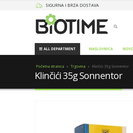
SIGURNA I BRZA DOSTAVA
ALL DEPARTMENT
NASLOVNICA
NOVO
Početna stranica
»
Trgovina
»
Klinčići 35g Sonnentor
Klinčići 35g Sonnentor