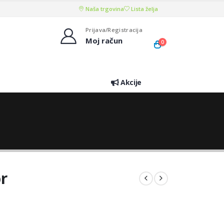
Naša trgovina
Lista želja
Prijava/Registracija
Moj račun
0
Akcije
r