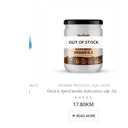
OUT OF STOCK
SLATKE GRICKALICE
ORGANSKI PROIZVODI
,
ULJA I ZAČINI
O
osom 40g
Ekstra djevičansko kokosovo ulje 500ml
Kok
0
out of 5
17.80
KM
RT
READ MORE