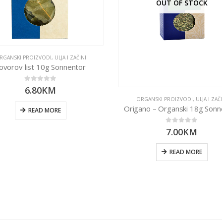
OUT OF STOCK
RGANSKI PROIZVODI
,
ULJA I ZAČINI
ovorov list 10g Sonnentor
0
out of 5
6.80
KM
ORGANSKI PROIZVODI
,
ULJA I ZAČ
Origano – Organski 18g Sonn
READ MORE
0
out of 5
7.00
KM
READ MORE