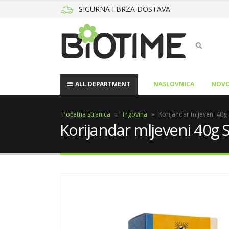
SIGURNA I BRZA DOSTAVA
ALL DEPARTMENT
NASLOVNICA
NOVO
Početna stranica
»
Trgovina
»
Korijandar mljeveni 40g
Korijandar mljeveni 40g