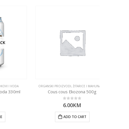
ODA
ORGANSKI PROIZVODI
,
ŽITARICE I MAHUNARKE
30ml
Cous cous Ekozona 500g
0
out of 5
6.00
KM
ORGANSKI PRO
ADD TO CART