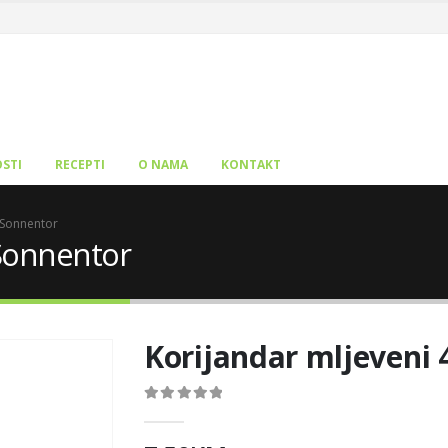
STI
RECEPTI
O NAMA
KONTAKT
 Sonnentor
 Sonnentor
Korijandar mljeveni
0
out of 5