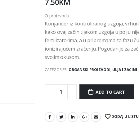
7.50
KM
O proizvodu
Korijander iz kontroliranog uzgoja, vrhuns
kako ovaj začin tijekom uzgoja u polju nij
fertilizatorima, a u pripremama za fazu č
ionizirajućem zračenju. Pogodan je za zači
svojim okusom.
CATEGORIES:
ORGANSKI PROIZVODI
,
ULJA I ZAČINI
ADD TO CART
DODAJ U LISTU