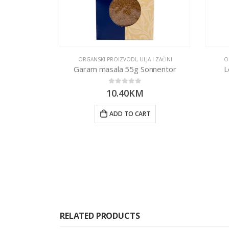
ORGANSKI PROIZVODI
,
ULJA I ZAČINI
O
Garam masala 55g Sonnentor
L
0
out of 5
10.40
KM
ADD TO CART
RELATED PRODUCTS