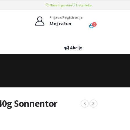
Naša trgovina
Lista želja
Prijava/Registracija
Moj račun
0
Akcije
 40g Sonnentor