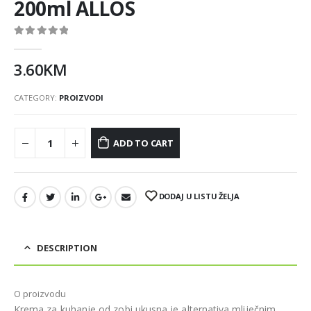
200ml ALLOS
0
out of 5
3.60
KM
CATEGORY:
PROIZVODI
ADD TO CART
DODAJ U LISTU ŽELJA
DESCRIPTION
O proizvodu
Krema za kuhanje od zobi ukusna je alternativa mliječnim