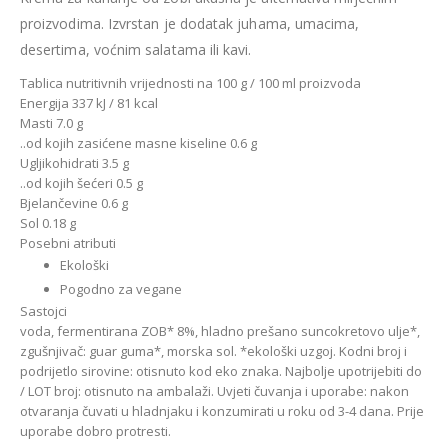
proizvodima. Izvrstan je dodatak juhama, umacima,
desertima, voćnim salatama ili kavi.
Tablica nutritivnih vrijednosti na 100 g / 100 ml proizvoda
Energija 337 kJ / 81 kcal
Masti 7.0 g
..od kojih zasićene masne kiseline 0.6 g
Ugljikohidrati 3.5 g
..od kojih šećeri 0.5 g
Bjelančevine 0.6 g
Sol 0.18 g
Posebni atributi
Ekološki
Pogodno za vegane
Sastojci
voda, fermentirana ZOB* 8%, hladno prešano suncokretovo ulje*,
zgušnjivač: guar guma*, morska sol. *ekološki uzgoj. Kodni broj i
podrijetlo sirovine: otisnuto kod eko znaka. Najbolje upotrijebiti do
/ LOT broj: otisnuto na ambalaži. Uvjeti čuvanja i uporabe: nakon
otvaranja čuvati u hladnjaku i konzumirati u roku od 3-4 dana. Prije
uporabe dobro protresti.