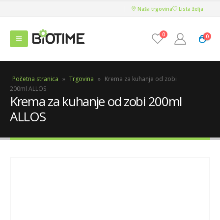
Naša trgovina
Lista želja
0
0
Početna stranica
»
Trgovina
»
Krema za kuhanje od zobi
200ml ALLOS
Krema za kuhanje od zobi 200ml
ALLOS