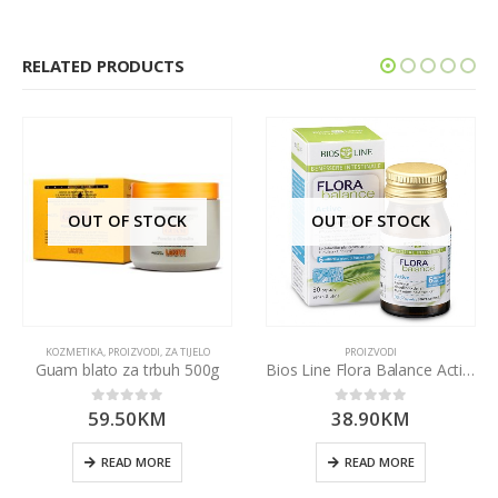
RELATED PRODUCTS
OUT OF STOCK
OUT OF STOCK
,
PROIZVODI
KOZMETIKA
,
PROIZVODI
,
ZA TIJELO
PROIZVODI
Guam blato za trbuh 500g
Bios Line Flora Balance Active kapsule
59.50
KM
38.90
KM
0
out of 5
0
out of 5
READ MORE
READ MORE