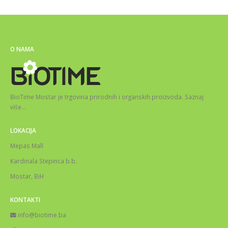
O NAMA
BioTime Mostar je trgovina prirodnih i organskih proizvoda.
Saznaj
više
…
LOKACIJA
Mepas Mall
Kardinala Stepinca b.b.
Mostar, BiH
KONTAKTI
info@biotime.ba