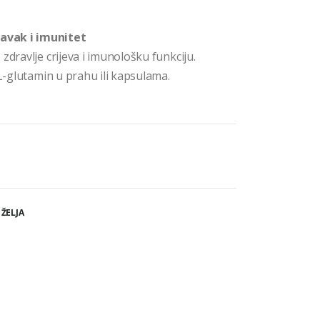
avak i imunitet
zdravlje crijeva i imunološku funkciju.
 L-glutamin u prahu ili kapsulama.
 ŽELJA