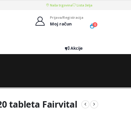
Naša trgovina
Lista želja
Prijava/Registracija
Moj račun
0
Akcije
0 tableta Fairvital