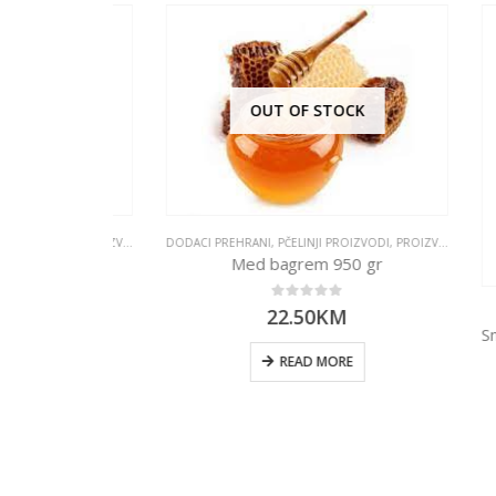
OUT OF STOCK
OIZVODI
,
PROIZVODI
,
ZASLAĐIVAČI
DODACI PREHRANI
,
PČELINJI PROIZVODI
,
PROIZVODI
0 gr
Med bagrem 950 gr
0
out of 5
22.50
KM
RT
READ MORE