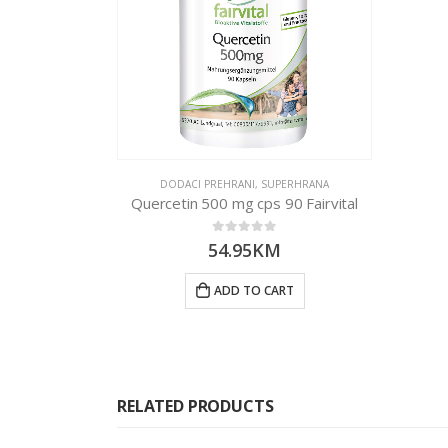
DODACI PREHRANI
,
SUPERHRANA
Quercetin 500 mg cps 90 Fairvital
0
out of 5
54.95
KM
ADD TO CART
RELATED PRODUCTS