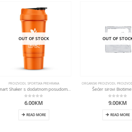
OUT OF STOCK
OUT OF STOCK
PROIZVODI
,
SPORTSKA PREHRANA
ORGANSKI PROIZVODI
,
PROIZVODI
,
ZAS
Smart Shaker s dodatnom posudom – narančasti 500ml
Šećer sirovi Biotime 500
0
out of 5
0
out of 5
6.00
KM
9.00
KM
READ MORE
READ MORE