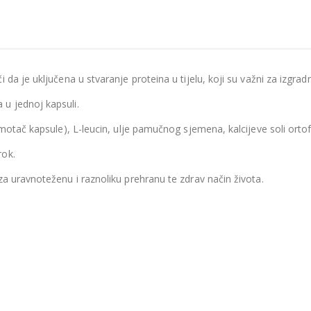
da je uključena u stvaranje proteina u tijelu, koji su važni za izgradn
u jednoj kapsuli.
omotač kapsule), L-leucin, ulje pamučnog sjemena, kalcijeve soli ortof
rok.
za uravnoteženu i raznoliku prehranu te zdrav način života.