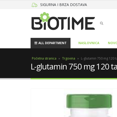
SIGURNA I BRZA DOSTAVA
ALL DEPARTMENT
NASLOVNICA
NOVO
Početna stranica
»
Trgovina
»
L-glutamin 750 mg 120 ta
L-glutamin 750 mg 120 tab