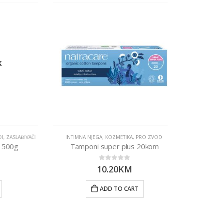
LAĐIVAČI
INTIMNA NJEGA
,
KOZMETIKA
,
PROIZVODI
g
Tamponi super plus 20kom
0
out of 5
10.20
KM
PROIZVO
ADD TO CART