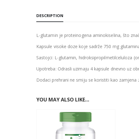
DESCRIPTION
L-glutamin je proteinogena aminokiselina, što znači 
Kapsule visoke doze koje sadrže 750 mg glutamina 
Sastojci: L-glutamin, hidroksipropilmetilceluloza (
Upotreba: Odrasli uzimaju 4 kapsule dnevno uz ob
Dodaci prehrani ne smiju se koristiti kao zamjena 
YOU MAY ALSO LIKE…