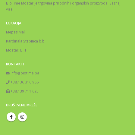
BioTime Mostar je trgovina prirodnih i organskih proizvoda.
Saznaj
više
…
LOKACIJA
Mepas Mall
Kardinala Stepinca b.b.
Mostar, BiH
KONTAKTI
info@biotime.ba
+387 36 316 986
+387 39 711 695
DRUŠTVENE MREŽE