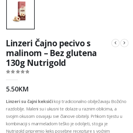
Linzeri Čajno pecivo s
malinom – Bez glutena
130g Nutrigold
0
out of 5
5.50
KM
Linzeri su čajni keksići
koji tradicionalno obilježavaju Božićno
razdoblje. Maleni su i ukusni te dolaze u raznim oblicima, a
svojim okusom osvajaju sve članove obitelji. Prhkom tijestu u
kombinaciji s marmeladom teško je odoljeti, stoga je
Nutrigold pripremio keks posebne recepture s voćnim