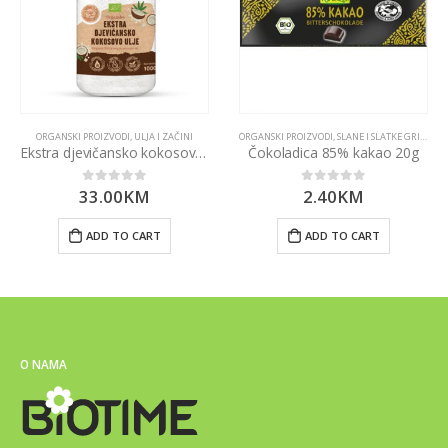
ORGANSKI PROIZVODI
,
ULJA I ZAČINI
ORGANSKI PROIZVODI
,
SLANE I SLATKE GRICKALICE
Ekstra djevičansko kokosovo ulje 1000ml
Čokoladica 85% kakao 20g
33.00
KM
2.40
KM
0
out of 5
0
out of 5
ADD TO CART
ADD TO CART
O NAMA