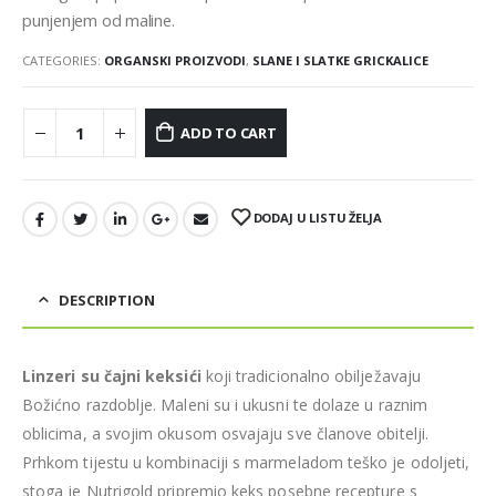
punjenjem od maline.
CATEGORIES:
ORGANSKI PROIZVODI
,
SLANE I SLATKE GRICKALICE
ADD TO CART
DODAJ U LISTU ŽELJA
DESCRIPTION
Linzeri su čajni keksići
koji tradicionalno obilježavaju
Božićno razdoblje. Maleni su i ukusni te dolaze u raznim
oblicima, a svojim okusom osvajaju sve članove obitelji.
Prhkom tijestu u kombinaciji s marmeladom teško je odoljeti,
stoga je Nutrigold pripremio keks posebne recepture s