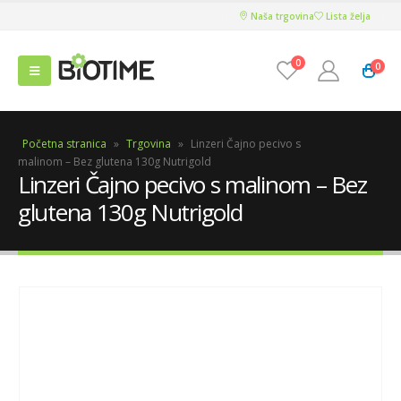
Naša trgovina
Lista želja
0
0
Početna stranica
»
Trgovina
»
Linzeri Čajno pecivo s
malinom – Bez glutena 130g Nutrigold
Linzeri Čajno pecivo s malinom – Bez
glutena 130g Nutrigold