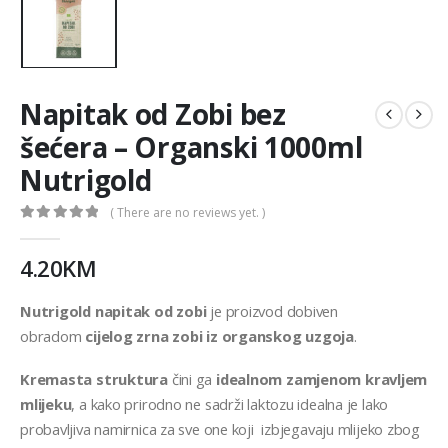
Napitak od Zobi bez
šećera – Organski 1000ml
Nutrigold
( There are no reviews yet. )
0
out of 5
4.20
KM
Nutrigold napitak od zobi
je proizvod dobiven
obradom
cijelog zrna zobi
iz organskog uzgoja
.
Kremasta struktura
čini ga
idealnom zamjenom kravljem
mlijeku
, a kako prirodno ne sadrži laktozu idealna je lako
probavljiva namirnica za sve one koji izbjegavaju mlijeko zbog