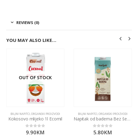
REVIEWS (0)
YOU MAY ALSO LIKE…
OUT OF STOCK
BILJNI NAPITCI
,
ORGANSKI PROIZVODI
BILJNI NAPITCI
,
ORGANSKI PROIZVODI
Kokosovo mlijeko 1l Ecomil
Napitak od badema Bez šećera – Organski 1000ml Nutrigold
9.90
KM
5.80
KM
0
out of 5
0
out of 5