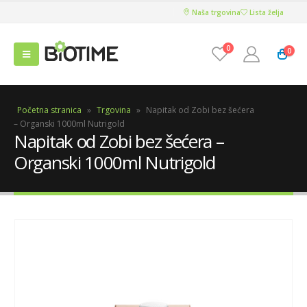
Naša trgovina
Lista želja
0
0
Početna stranica
»
Trgovina
»
Napitak od Zobi bez šećera
– Organski 1000ml Nutrigold
Napitak od Zobi bez šećera –
Organski 1000ml Nutrigold