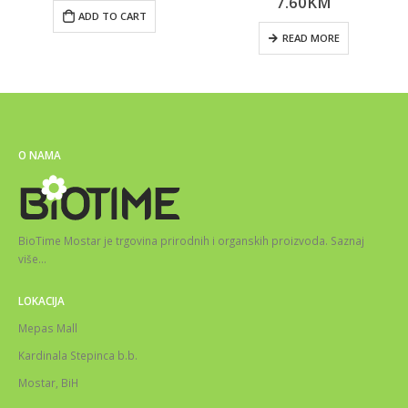
7.60
KM
ADD TO CART
READ MORE
O NAMA
BioTime Mostar je trgovina prirodnih i organskih proizvoda.
Saznaj
više
…
LOKACIJA
Mepas Mall
Kardinala Stepinca b.b.
Mostar, BiH