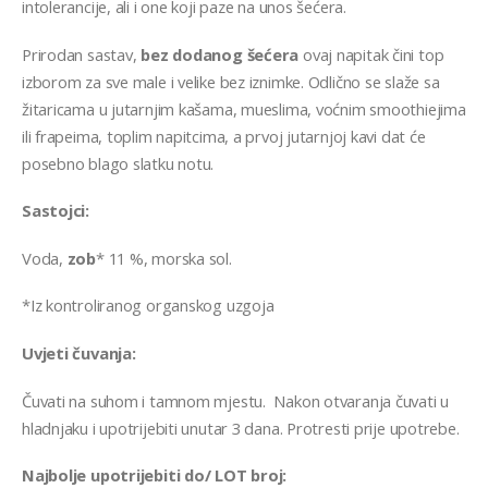
intolerancije, ali i one koji paze na unos šećera.
Prirodan sastav,
bez dodanog šećera
ovaj napitak čini top
izborom za sve male i velike bez iznimke. Odlično se slaže sa
žitaricama u jutarnjim kašama, mueslima, voćnim smoothiejima
ili frapeima, toplim napitcima, a prvoj jutarnjoj kavi dat će
posebno blago slatku notu.
Sastojci:
Voda,
zob
* 11 %, morska sol.
*Iz kontroliranog organskog uzgoja
Uvjeti čuvanja:
Čuvati na suhom i tamnom mjestu. Nakon otvaranja čuvati u
hladnjaku i upotrijebiti unutar 3 dana. Protresti prije upotrebe.
Najbolje upotrijebiti do/ LOT broj: