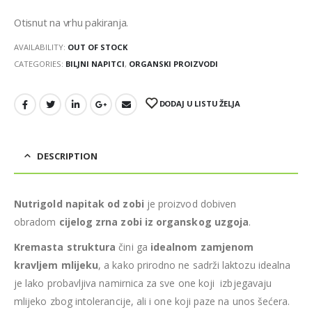
Otisnut na vrhu pakiranja.
AVAILABILITY:
OUT OF STOCK
CATEGORIES:
BILJNI NAPITCI
,
ORGANSKI PROIZVODI
DODAJ U LISTU ŽELJA
DESCRIPTION
Nutrigold napitak od zobi
je proizvod dobiven
obradom
cijelog zrna zobi
iz organskog uzgoja
.
Kremasta struktura
čini ga
idealnom zamjenom
kravljem mlijeku
, a kako prirodno ne sadrži laktozu idealna
je lako probavljiva namirnica za sve one koji izbjegavaju
mlijeko zbog intolerancije, ali i one koji paze na unos šećera.