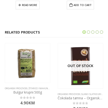
READ MORE
ADD TO CART
RELATED PRODUCTS
OUT OF STOCK
ORGANSKI PROIZVODI
,
ŽITARICE I MAHUNARKE
Bulgur krupni 500g
ORGANSKI PROIZVODI
,
SLANE I SLATKE GRICKALICE
Čokolada tamna – Organska 100g Dennree
4.90
KM
0
out of 5
0
out of 5