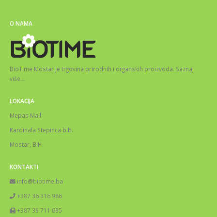
O NAMA
BioTime Mostar je trgovina prirodnih i organskih proizvoda.
Saznaj
više
…
LOKACIJA
Mepas Mall
Kardinala Stepinca b.b.
Mostar, BiH
KONTAKTI
info@biotime.ba
+387 36 316 986
+387 39 711 695