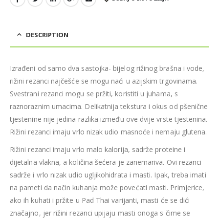
DESCRIPTION
Izrađeni od samo dva sastojka- bijelog rižinog brašna i vode,
rižini rezanci najčešće se mogu naći u azijskim trgovinama.
Svestrani rezanci mogu se pržiti, koristiti u juhama, s
raznoraznim umacima. Delikatnija tekstura i okus od pšenične
tjestenine nije jedina razlika između ove dvije vrste tjestenina.
Rižini rezanci imaju vrlo nizak udio masnoće i nemaju glutena.
Rižini rezanci imaju vrlo malo kalorija, sadrže proteine i
dijetalna vlakna, a količina šećera je zanemariva. Ovi rezanci
sadrže i vrlo nizak udio ugljikohidrata i masti. Ipak, treba imati
na pameti da način kuhanja može povećati masti. Primjerice,
ako ih kuhati i pržite u Pad Thai varijanti, masti će se dići
značajno, jer rižini rezanci upijaju masti onoga s čime se