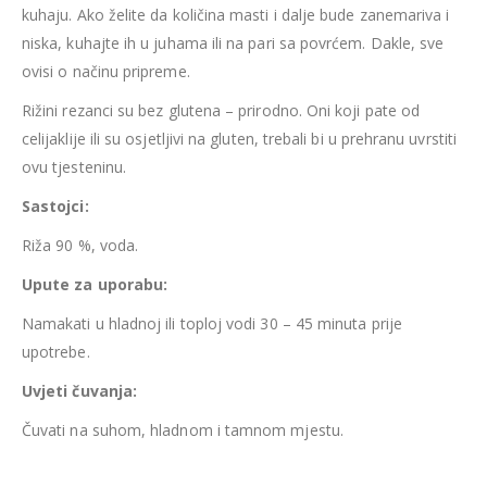
kuhaju. Ako želite da količina masti i dalje bude zanemariva i
niska, kuhajte ih u juhama ili na pari sa povrćem. Dakle, sve
ovisi o načinu pripreme.
Rižini rezanci su bez glutena – prirodno. Oni koji pate od
celijaklije ili su osjetljivi na gluten, trebali bi u prehranu uvrstiti
ovu tjesteninu.
Sastojci:
Riža 90 %, voda.
Upute za uporabu:
Namakati u hladnoj ili toploj vodi 30 – 45 minuta prije
upotrebe.
Uvjeti čuvanja:
Čuvati na suhom, hladnom i tamnom mjestu.