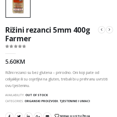
Rižini rezanci 5mm 400g
Farmer
0
out of 5
5.60
KM
Rižini rezanci su bez glutena – prirodno. Oni koji pate od
celijaklije ili su osjetljivi na gluten, trebali bi u prehranu uvrstiti
ovu tjesteninu.
AVAILABILITY:
OUT OF STOCK
CATEGORIES:
ORGANSKI PROIZVODI
,
TJESTENINE I UMACI
DODAJ U LISTU ŽELJA