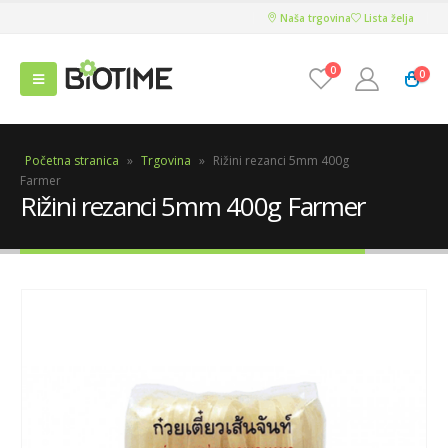
Naša trgovina
Lista želja
0
0
Početna stranica
»
Trgovina
»
Rižini rezanci 5mm 400g
Farmer
Rižini rezanci 5mm 400g Farmer