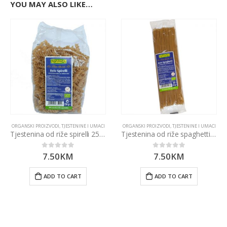
YOU MAY ALSO LIKE…
ORGANSKI PROIZVODI
,
TJESTENINE I UMACI
ORGANSKI PROIZVODI
,
TJESTENINE I UMACI
Tjestenina od riže spirelli 250g
Tjestenina od riže spaghetti 250g
7.50
KM
7.50
KM
0
out of 5
0
out of 5
ADD TO CART
ADD TO CART