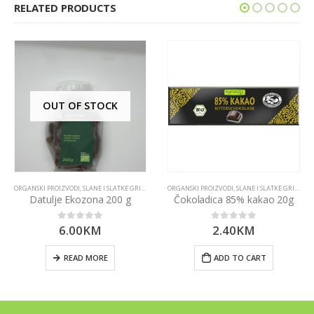
RELATED PRODUCTS
OUT OF STOCK
ORGANSKI PROIZVODI
,
SLANE I SLATKE GRICKALICE
ORGANSKI PROIZVODI
,
SLANE I SLATKE GRICKALICE
Datulje Ekozona 200 g
Čokoladica 85% kakao 20g
6.00
KM
2.40
KM
0
out of 5
0
out of 5
READ MORE
ADD TO CART