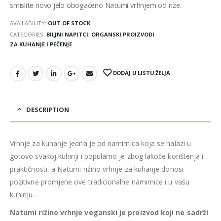
smislite novo jelo obogaćeno Natumi vrhnjem od riže.
AVAILABILITY:
OUT OF STOCK
CATEGORIES:
BILJNI NAPITCI
,
ORGANSKI PROIZVODI
,
ZA KUHANJE I PEČENJE
DODAJ U LISTU ŽELJA
DESCRIPTION
Vrhnje za kuhanje jedna je od namirnica koja se nalazi u
gotovo svakoj kuhinji i popularno je zbog lakoće korištenja i
praktičnosti, a Natumi rižino vrhnje za kuhanje donosi
pozitivne promjene ove tradicionalne namirnice i u vašu
kuhinju.
Natumi rižino vrhnje veganski je proizvod koji ne sadrži