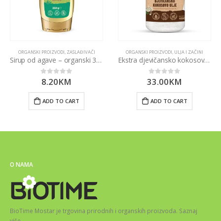
ORGANSKI PROIZVODI
,
ZASLAĐIVAČI
ORGANSKI PROIZVODI
,
ULJA I ZAČINI
Sirup od agave – organski 350g
Ekstra djevičansko kokosovo ulje 1000ml
8.20
KM
33.00
KM
0
out of 5
0
out of 5
ADD TO CART
ADD TO CART
O NAMA
BioTime Mostar je trgovina prirodnih i organskih proizvoda.
Saznaj
više
…