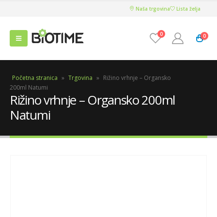
Naša trgovina
Lista želja
0
0
Početna stranica
»
Trgovina
»
Rižino vrhnje – Organsko
200ml Natumi
Rižino vrhnje – Organsko 200ml
Natumi