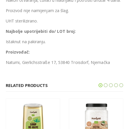
Nakon otvaranja, čuvati u hladnjaku i potrošiti unutar 4 dana.
Proizvod nije namijenjam za šlag.
UHT sterilizirano.
Najbolje upotrijebiti do/ LOT broj:
Istaknut na pakiranju.
Proizvođač:
Natumi, Gierlichsstraße 17, 53840 Troisdorf, Njemačka
RELATED PRODUCTS