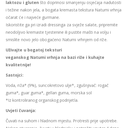
laktozu i gluten
što doprinosi smanjenju osjećaja nadutosti
i težine nakon jela, a bogata kremasta tekstura Natumi vrhnja
očarat će i najveće gurmane.
Iskoristite ga pri izradi dressinga za svježe salate, pripremite
neodoljivo kremaste tjestenine ili pustite mašti na volju i
smislite novo jelo obogaćeno Natumi vrhnjem od riže.
Uživajte u bogatoj teksturi
veganskog Natumi vrhnja na bazi riže i kuhajte
kvalitetnije!
Sastojci:
Voda, riža* (9%), suncokretovo ulje*, zgušnjivač: rogač
guma*, guar guma*, gellan guma, morska sol
*Iz kontroliranog organskog podrijetla.
Uvjeti čuvanja:
Čuvati na suhom i hladnom mjestu. Protresti prije upotrebe.