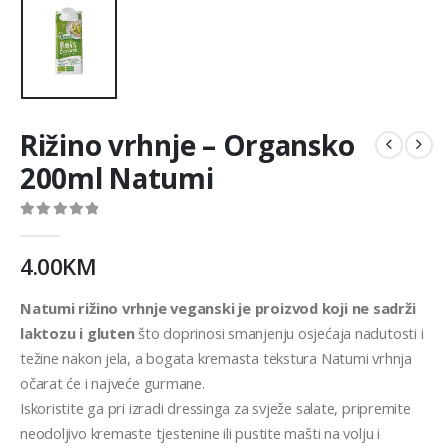
Rižino vrhnje – Organsko
200ml Natumi
0
out of 5
4.00
KM
Natumi rižino vrhnje veganski je proizvod koji ne sadrži
laktozu i gluten
što doprinosi smanjenju osjećaja nadutosti i
težine nakon jela, a bogata kremasta tekstura Natumi vrhnja
očarat će i najveće gurmane.
Iskoristite ga pri izradi dressinga za svježe salate, pripremite
neodoljivo kremaste tjestenine ili pustite mašti na volju i