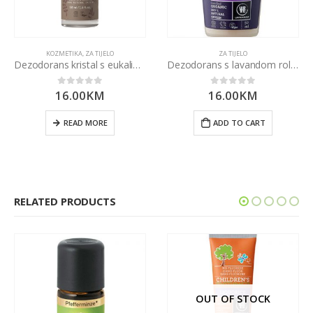
KOZMETIKA
,
ZA TIJELO
ZA TIJELO
Dezodorans kristal s eukaliptusom roll on 50ml
Dezodorans s lavandom roll on 50ml
16.00
KM
16.00
KM
0
out of 5
0
out of 5
READ MORE
ADD TO CART
RELATED PRODUCTS
OUT OF STOCK