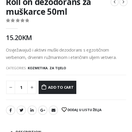
Roll on dezodorans za
muškarce 50ml
0
out of 5
15.20
KM
Osvježavajući i aktivni muški dezodorans s egzotičnom
verbenom, drvenim ružmarinom i eteričnim uljem vetivera.
CATEGORIES:
KOZMETIKA
,
ZA TIJELO
ADD TO CART
DODAJ U LISTU ŽELJA
DESCRIPTION