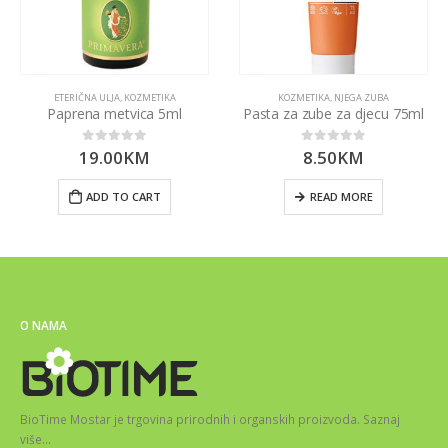
ETERIČNA ULJA
,
KOZMETIKA
KOZMETIKA
,
NJEGA ZUBA
Paprena metvica 5ml
Pasta za zube za djecu 75ml
19.00
KM
8.50
KM
0
out of 5
0
out of 5
ADD TO CART
READ MORE
O NAMA
BioTime Mostar je trgovina prirodnih i organskih proizvoda.
Saznaj
više
…