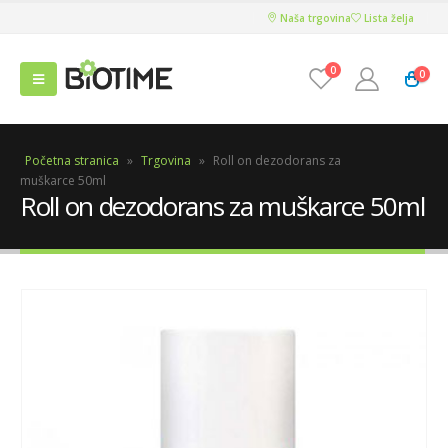
Naša trgovina
Lista želja
0
0
Početna stranica
»
Trgovina
»
Roll on dezodorans za
muškarce 50ml
Roll on dezodorans za muškarce 50ml