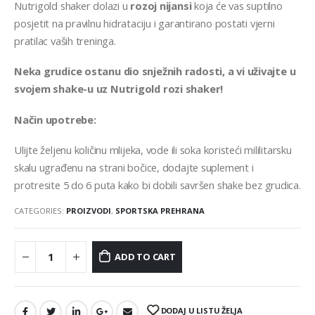
Nutrigold shaker dolazi u
rozoj nijansi
koja će vas suptilno
posjetit na pravilnu hidrataciju i garantirano postati vjerni
pratilac vaših treninga.
Neka grudice ostanu dio snježnih radosti, a vi uživajte u
svojem shake-u uz Nutrigold rozi shaker!
Način upotrebe:
Ulijte željenu količinu mlijeka, vode ili soka koristeći mililitarsku
skalu ugrađenu na strani bočice, dodajte suplement i
protresite 5 do 6 puta kako bi dobili savršen shake bez grudica.
CATEGORIES:
PROIZVODI
,
SPORTSKA PREHRANA
ADD TO CART
DODAJ U LISTU ŽELJA