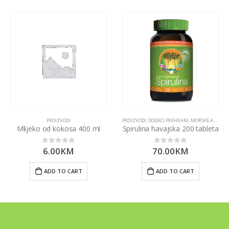
PROIZVODI
PROIZVODI
,
DODACI PREHRANI
,
MORSKE ALGE I LJEKOVITE GLJIVE
Mlijeko od kokosa 400 ml
Spirulina havajska 200 tableta
6.00
KM
70.00
KM
0
out of 5
0
out of 5
ADD TO CART
ADD TO CART