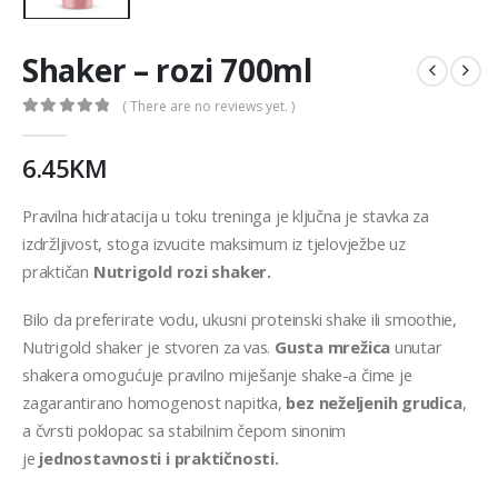
Shaker – rozi 700ml
( There are no reviews yet. )
0
out of 5
6.45
KM
Pravilna hidratacija u toku treninga je ključna je stavka za
izdržljivost, stoga izvucite maksimum iz tjelovježbe uz
praktičan
Nutrigold rozi shaker.
Bilo da preferirate vodu, ukusni proteinski shake ili smoothie,
Nutrigold shaker je stvoren za vas.
Gusta mrežica
unutar
shakera omogućuje pravilno miješanje shake-a čime je
zagarantirano homogenost napitka,
bez neželjenih grudica
,
a čvrsti poklopac sa stabilnim čepom sinonim
je
jednostavnosti i praktičnosti.