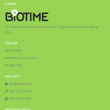
O NAMA
BioTime Mostar je trgovina prirodnih i organskih proizvoda.
Saznaj
više
…
LOKACIJA
Mepas Mall
Kardinala Stepinca b.b.
Mostar, BiH
KONTAKTI
info@biotime.ba
+387 36 316 986
+387 39 711 695
DRUŠTVENE MREŽE