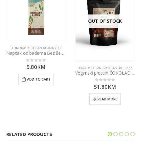
OUT OF STOCK
BILJNI NAPITCI
,
ORGANSKI PROIZVODI
Napitak od badema Bez šećera – Organski 1000ml Nutrigold
5.80
KM
0
out of 5
DODACI PREHRANI
,
SPORTSKA PREHRANA
Veganski protein ČOKOLADA – Organski 1000g Nutrigold
ADD TO CART
51.80
KM
0
out of 5
READ MORE
RELATED PRODUCTS