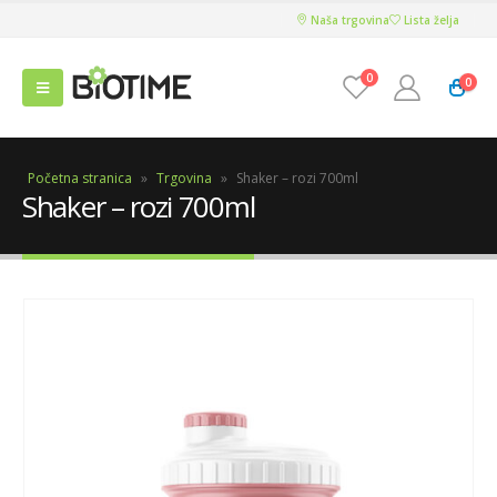
Naša trgovina
Lista želja
0
0
Početna stranica
»
Trgovina
»
Shaker – rozi 700ml
Shaker – rozi 700ml