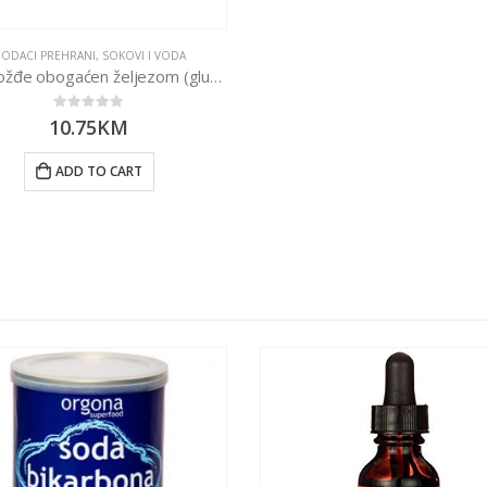
ODACI PREHRANI
,
SOKOVI I VODA
Sok grožđe obogaćen željezom (glukonat) 750ml Rabenhorst
0
out of 5
10.75
KM
ADD TO CART