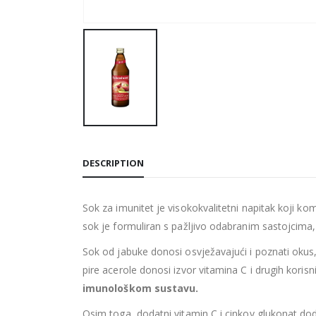
DESCRIPTION
Sok za imunitet je visokokvalitetni napitak koji ko
sok je formuliran s pažljivo odabranim sastojcima, 
Sok od jabuke donosi osvježavajući i poznati okus,
pire acerole donosi izvor vitamina C i drugih korisn
imunološkom sustavu.
Osim toga, dodatni vitamin C i cinkov glukonat d