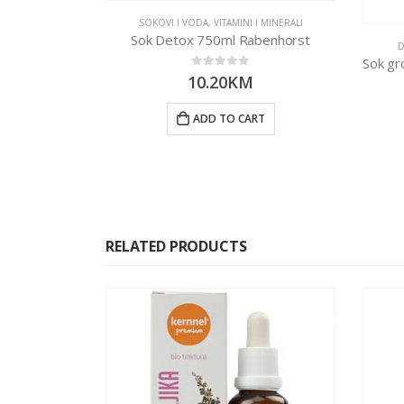
SOKOVI I VODA
,
VITAMINI I MINERALI
Sok Detox 750ml Rabenhorst
D
0
out of 5
10.20
KM
ADD TO CART
RELATED PRODUCTS