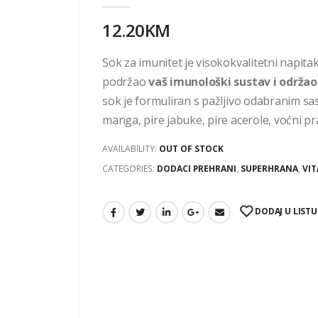
12.20
KM
Sok za imunitet je visokokvalitetni napita
podržao
vaš imunološki sustav i održao
sok je formuliran s pažljivo odabranim sas
manga, pire jabuke, pire acerole, voćni pr
AVAILABILITY:
OUT OF STOCK
CATEGORIES:
DODACI PREHRANI
,
SUPERHRANA
,
VIT
DODAJ U LISTU