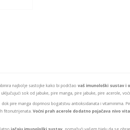
mbinira najbolje sastojke kako bi podržao
vaš imunološki sustav i o
uključujući sok od jabuke, pire manga, pire jabuke, pire acerole, voćn
 dok pire manga doprinosi bogatstvu antioksidanata i vitaminima. Pir
ih fitonutrijenata.
Voćni prah acerole dodatno pojačava nivo vit
odatno
jačaju imunološki sustav
, pomažući vašem tijelu da se obran