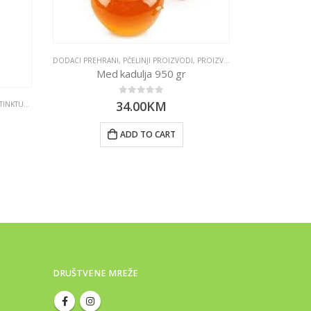
DODACI PREHRANI
,
PČELINJI PROIZVODI
,
PROIZVODI
,
ZASLAĐIVAČI
Med kadulja 950 gr
0
out of 5
34.00
KM
TINKTURE I EKSTRAKTI
ČAJEVI I TOPLI NA
Matcha 
ADD TO CART
DRUŠTVENE MREŽE