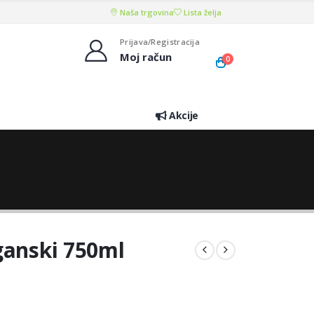
Naša trgovina
Lista želja
Prijava/Registracija
Moj račun
0
Akcije
ganski 750ml