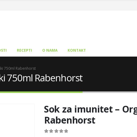
STI
RECEPTI
O NAMA
KONTAKT
ski 750ml Rabenhorst
ski 750ml Rabenhorst
Sok za imunitet – Or
Rabenhorst
0
out of 5