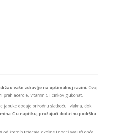
držao vaše zdravlje na optimalnoj razini.
Ovaj
i prah acerole, vitamin C i cinkov glukonat.
e jabuke dodaje prirodnu slatkoću i vlakna, dok
amina C u napitku, pružajući dodatnu podršku
i od štetnih utjecaja okoline i podržavajući opće