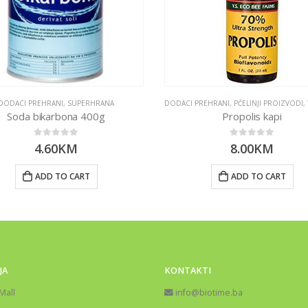
DODACI PREHRANI
,
SUPERHRANA
DODACI PREHRANI
,
PČELINJI PROIZVODI
,
Soda bikarbona 400g
Propolis kapi
0
out of 5
0
out of 5
4.60
KM
8.00
KM
ADD TO CART
ADD TO CART
JA
KONTAKTI
Mall
info@biotime.ba