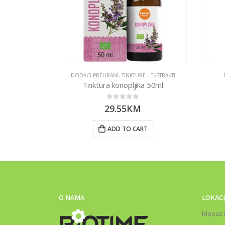
 LJEKOVITE GLJIVE
DODACI PREHRANI
,
TINKTURE I EKSTRAKTI
Nutrigold
Tinktura konopljika 50ml
0
out of 5
29.55
KM
RT
ADD TO CART
O NAMA
LOKACI
Mepas 