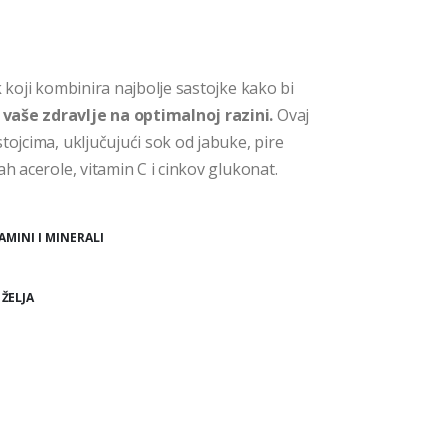
k koji kombinira najbolje sastojke kako bi
 vaše zdravlje na optimalnoj razini.
Ovaj
tojcima, uključujući sok od jabuke, pire
ah acerole, vitamin C i cinkov glukonat.
AMINI I MINERALI
 ŽELJA