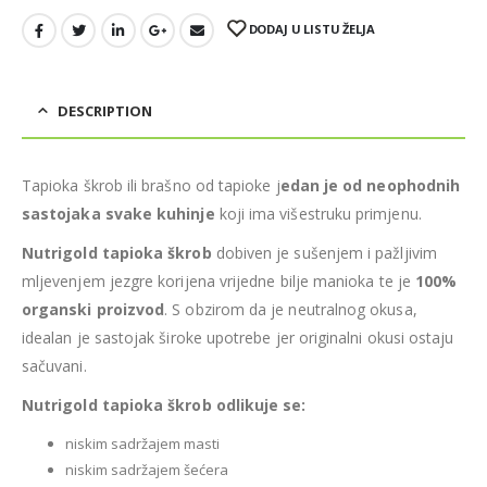
DODAJ U LISTU ŽELJA
DESCRIPTION
Tapioka škrob ili brašno od tapioke j
edan je od neophodnih
sastojaka svake kuhinje
koji ima višestruku primjenu.
Nutrigold tapioka škrob
dobiven je sušenjem i pažljivim
mljevenjem jezgre korijena vrijedne bilje manioka te je
100%
organski proizvod
. S obzirom da je neutralnog okusa,
idealan je sastojak široke upotrebe jer originalni okusi ostaju
sačuvani.
Nutrigold tapioka škrob odlikuje se:
niskim sadržajem masti
niskim sadržajem šećera