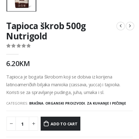
Tapioca škrob 500g
Nutrigold
0
out of 5
6.20
KM
Tapioca je bogata škrobom koji se dobiva iz korijena
latinoameričkih biljaka manioka (cassava, yucca) i tapioka.
Koristi se za spravljanje pudinga, juha, umaka i sl.
CATEGORIES:
BRAŠNA
,
ORGANSKI PROIZVODI
,
ZA KUHANJE I PEČENJE
ADD TO CART