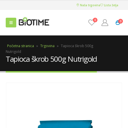
Naša trgovina
Lista želja
0
0
Početna stranica
»
Trgovina
»
Tapioca škrob 500g
Nutrigold
Tapioca škrob 500g Nutrigold