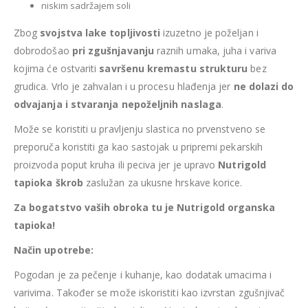
niskim sadržajem soli
Zbog
svojstva lake topljivosti
izuzetno je poželjan i
dobrodošao
pri zgušnjavanju
raznih umaka, juha i variva
kojima će ostvariti
savršenu kremastu strukturu
bez
grudica. Vrlo je zahvalan i u procesu hlađenja jer
ne dolazi do
odvajanja i stvaranja nepoželjnih naslaga
.
Može se koristiti u pravljenju slastica no prvenstveno se
preporuča koristiti ga kao sastojak u pripremi pekarskih
proizvoda poput kruha ili peciva jer je upravo
Nutrigold
tapioka škrob
zaslužan za ukusne hrskave korice.
Za bogatstvo vaših obroka tu je Nutrigold organska
tapioka!
Način upotrebe:
Pogodan je za pečenje i kuhanje, kao dodatak umacima i
varivima. Također se može iskoristiti kao izvrstan zgušnjivač