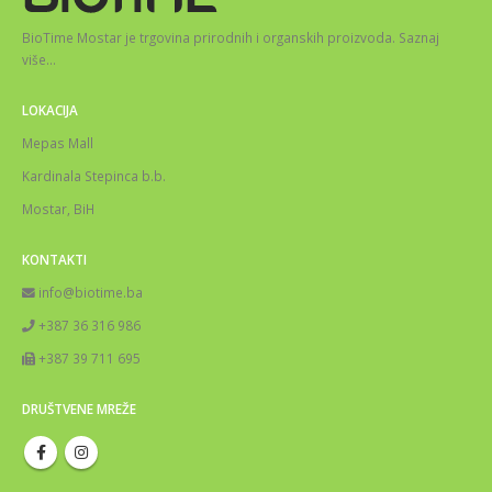
BioTime Mostar je trgovina prirodnih i organskih proizvoda.
Saznaj
više
…
LOKACIJA
Mepas Mall
Kardinala Stepinca b.b.
Mostar, BiH
KONTAKTI
info@biotime.ba
+387 36 316 986
+387 39 711 695
DRUŠTVENE MREŽE