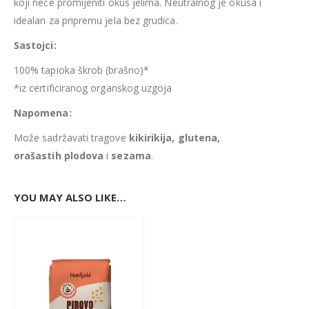
koji neće promijeniti okus jelima. Neutralnog je okusa i
idealan za pripremu jela bez grudica.
Sastojci:
100% tapioka škrob (brašno)*
*iz certificiranog organskog uzgoja
Napomena:
Može sadržavati tragove
kikirikija, glutena,
orašastih plodova
i
sezama
.
YOU MAY ALSO LIKE…