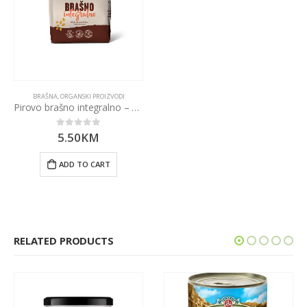
BRAŠNA
,
ORGANSKI PROIZVODI
Pirovo brašno integralno – 1000g Nutrigold
5.50
KM
0
out of 5
ADD TO CART
RELATED PRODUCTS