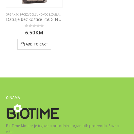
ORGANSKI PROIZVODI
,
SUHO VOĆE
,
ZASLAĐIVAČI
Datulje bez koštice 250G Nutrigold
6.50
KM
0
out of 5
ADD TO CART
O NAMA
BioTime Mostar je trgovina prirodnih i organskih proizvoda.
Saznaj
više
…