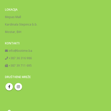
LOKACIJA
Mepas Mall
Kardinala Stepinca b.b.
Mostar, BiH
KONTAKTI
info@biotime.ba
+387 36 316 986
+387 39 711 695
DRUŠTVENE MREŽE