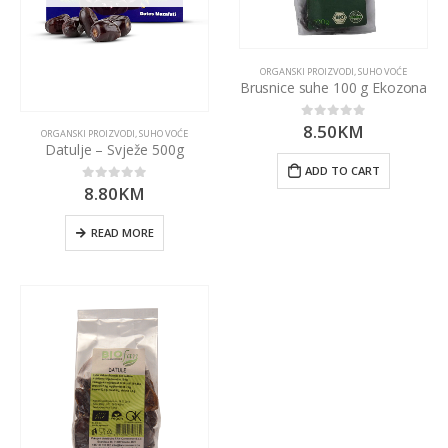
ORGANSKI PROIZVODI
,
SUHO VOĆE
Brusnice suhe 100 g Ekozona
8.50
KM
0
out of 5
ORGANSKI PROIZVODI
,
SUHO VOĆE
Datulje – Svježe 500g
ADD TO CART
8.80
KM
0
out of 5
READ MORE