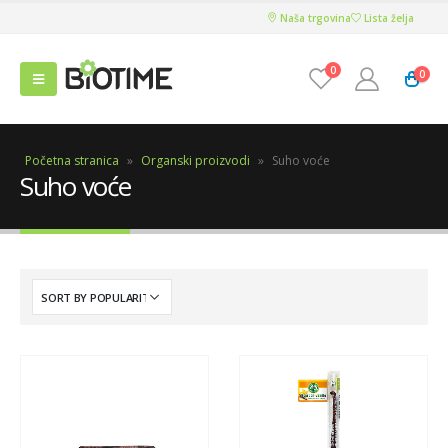
Naša trgovina
Lista želja
0
0
Početna stranica
»
Organski proizvodi
»
Suho voće
Suho voće