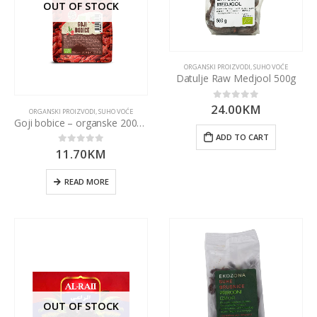
OUT OF STOCK
ORGANSKI PROIZVODI
,
SUHO VOĆE
Datulje Raw Medjool 500g
24.00
KM
0
out of 5
ORGANSKI PROIZVODI
,
SUHO VOĆE
Goji bobice – organske 200g Nutrigold
ADD TO CART
11.70
KM
0
out of 5
READ MORE
OUT OF STOCK