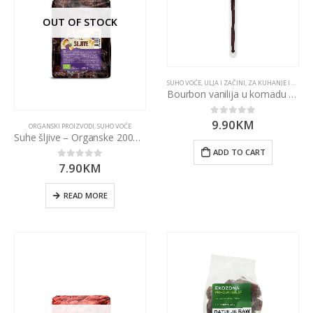
OUT OF STOCK
SUHO VOĆE
,
ULJA I ZAČINI
,
ZA KUHANJE I PEČENJE
Bourbon vanilija u komadu 1kom LEBENSBAUM
9.90
KM
0
out of 5
ORGANSKI PROIZVODI
,
SUHO VOĆE
Suhe šljive – Organske 200g Nutrigold
ADD TO CART
7.90
KM
0
out of 5
READ MORE